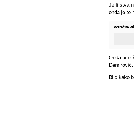
Je li stvar
onda je to 
Potražite v
Onda bi neš
Demirović.
Bilo kako b