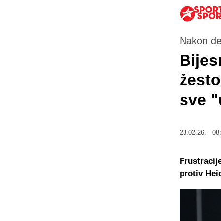
Nakon de
Bijes
žest
sve "
23.02.26. - 08
Frustraci
protiv Hei