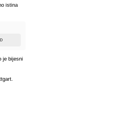
o istina
ED
 je bijesni
tgart.