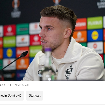
GO / STEINSIEK.CH
medin Demirović
Stuttgart