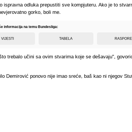
no ispravna odluka prepustiti sve kompjuteru. Ako je to stvarn
nevjerovatno gorko, boli me.
iše informacija na temu Bundesliga:
VIJESTI
TABELA
RASPOR
to trebalo učini sa ovim stvarima koje se dešavaju", govorio
ilo Demirović ponovo nije imao sreće, baš kao ni njegov Stut