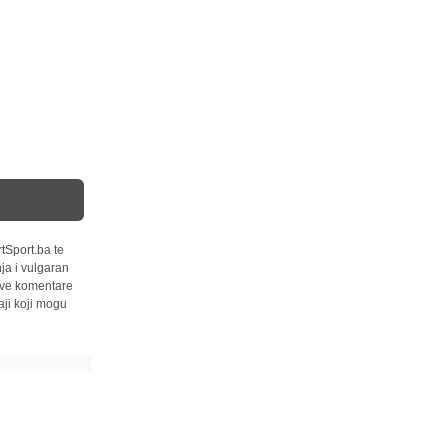
tSport.ba te
ja i vulgaran
 sve komentare
ji koji mogu