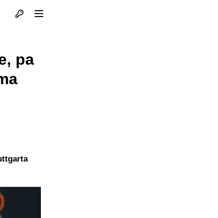
Otvori profil
Otvori meni
e, pa
ima
ttgarta