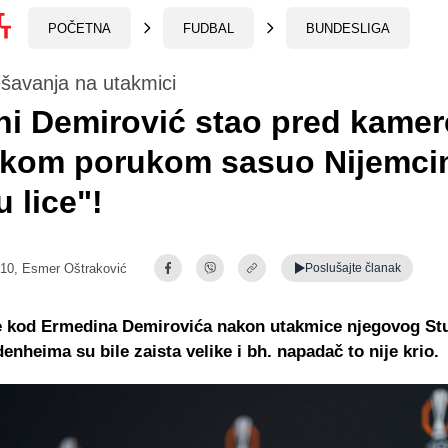
POČETNA
FUDBAL
BUNDESLIGA
šavanja na utakmici
ni Demirović stao pred kamer
okom porukom sasuo Nijemc
u lice"!
:10,
Esmer Oštraković
Poslušajte
članak
je kod Ermedina Demirovića nakon utakmice njegovog Stu
denheima su bile zaista velike i bh. napadač to nije krio.