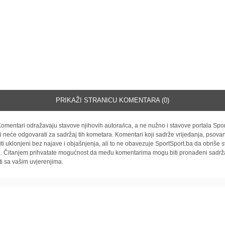
PRIKAŽI STRANICU KOMENTARA (0)
omentari odražavaju stavove njihovih autora/ica, a ne nužno i stavove portala Spor
i neće odgovarati za sadržaj tih kometara. Komentari koji sadrže vrijeđanja, psovan
iti uklonjeni bez najave i objašnjenja, ali to ne obavezuje SportSport.ba da obriše
la. Čitanjem prihvatate mogućnost da među komentarima mogu biti pronađeni sadrža
ti sa vašim uvjerenjima.