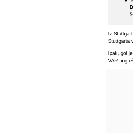
N
D
s
Iz Stuttgar
Stuttgarta v
Ipak, gol je
VAR pogreš