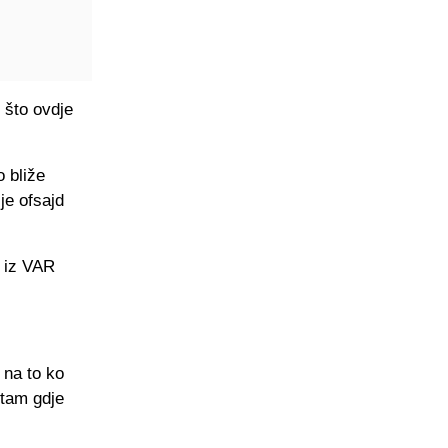
 što ovdje
 bliže
je ofsajd
e iz VAR
 na to ko
itam gdje