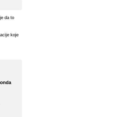
je da to
acije koje
 onda