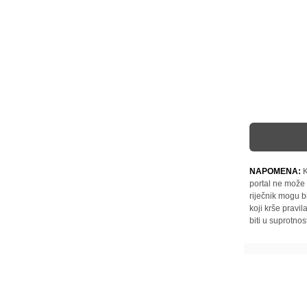
NAPOMENA:
K
portal ne može 
riječnik mogu b
koji krše pravi
biti u suprotnos