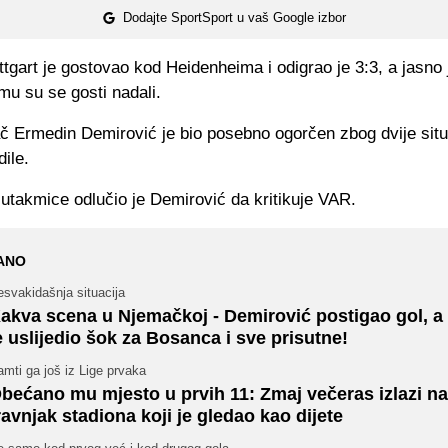
Dodajte SportSport u vaš Google izbor
tgart je gostovao kod Heidenheima i odigrao je 3:3, a jasno 
mu su se gosti nadali.
č Ermedin Demirović je bio posebno ogorčen zbog dvije situ
ile.
utakmice odlučio je Demirović da kritikuje VAR.
ANO
svakidašnja situacija
akva scena u Njemačkoj - Demirović postigao gol, a
e uslijedio šok za Bosanca i sve prisutne!
mti ga još iz Lige prvaka
bećano mu mjesto u prvih 11: Zmaj večeras izlazi na
ravnjak stadiona koji je gledao kao dijete