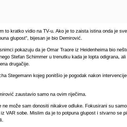
 to kratko vidio na TV-u. Ako je to zaista istina onda je sve
una glupost", bijesan je bio Demirović.
 snimci pokazuju da je Omar Traore iz Heidenheima bio nešto
ego Stefan Schimmer u trenutku kada je lopta odigrana, ali 
čena drugačije.
cha Stegemann kojeg ponitšio je pogodak nakon intervencij
mirović zaustavio samo na ovim riječima.
še ne može sam donositi nikakve odluke. Fokusirani su samo
 iz VAR sobe. Mislim da je to potpuna glupost i stvarno se p
i.