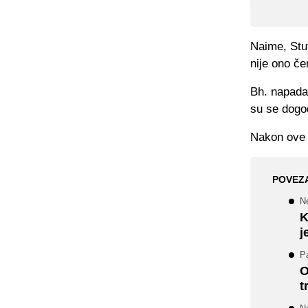
Naime, Stut
nije ono če
Bh. napada
su se dogod
Nakon ove 
POVEZ
Ne
K
j
Pa
O
t