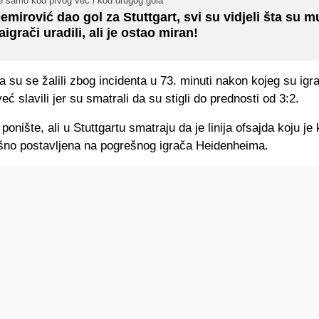
e samo kod prvog već i kod drugog gola
emirović dao gol za Stuttgart, svi su vidjeli šta su m
aigrači uradili, ali je ostao miran!
ta su se žalili zbog incidenta u 73. minuti nakon kojeg su igra
eć slavili jer su smatrali da su stigli do prednosti od 3:2.
 ponište, ali u Stuttgartu smatraju da je linija ofsajda koju je 
no postavljena na pogrešnog igrača Heidenheima.