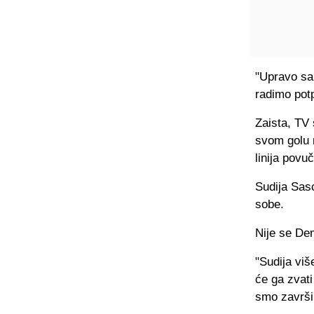
"Upravo sam
radimo potp
Zaista, TV
svom golu n
linija povu
Sudija Sas
sobe.
Nije se De
"Sudija vi
će ga zvati
smo završil