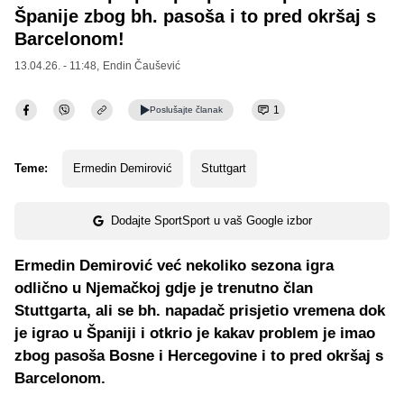
Španije zbog bh. pasoša i to pred okršaj s
Barcelonom!
13.04.26. - 11:48,
Endin Čaušević
1
Poslušajte
članak
Teme:
Ermedin Demirović
Stuttgart
Dodajte SportSport u vaš Google izbor
Ermedin Demirović već nekoliko sezona igra
odlično u Njemačkoj gdje je trenutno član
Stuttgarta, ali se bh. napadač prisjetio vremena dok
je igrao u Španiji i otkrio je kakav problem je imao
zbog pasoša Bosne i Hercegovine i to pred okršaj s
Barcelonom.