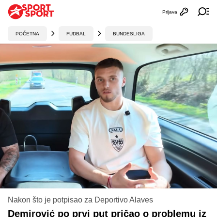
Prijava
Otvori profi
Ot
POČETNA
FUDBAL
BUNDESLIGA
Nakon što je potpisao za Deportivo Alaves
Demirović po prvi put pričao o problemu iz