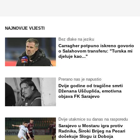
NAJNOVIJE VIJESTI
Bez dlake na jeziku
Carragher potpuno iskreno govorio
o Salahovom transferu: "Turska mi
djeluje kao..."
Prerano nas je napustio
Dvije godine od tragične smrti
Dženana Uščuplića, emotivna
objava FK Sarajevo
Dvije utakmice su danas na rasporedu
Sarajevo u Mostaru igra protiv
Radnika, Široki Brijeg na Pecari
dočekuje Slogu iz Doboja