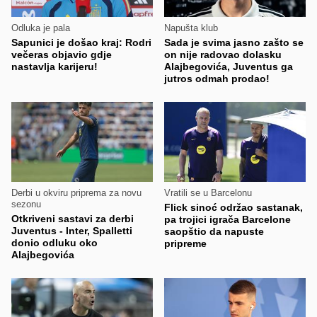
Odluka je pala
Napušta klub
Sapunici je došao kraj: Rodri
Sada je svima jasno zašto se
večeras objavio gdje
on nije radovao dolasku
nastavlja karijeru!
Alajbegovića, Juventus ga
jutros odmah prodao!
Derbi u okviru priprema za novu
Vratili se u Barcelonu
sezonu
Flick sinoć održao sastanak,
Otkriveni sastavi za derbi
pa trojici igrača Barcelone
Juventus - Inter, Spalletti
saopštio da napuste
donio odluku oko
pripreme
Alajbegovića