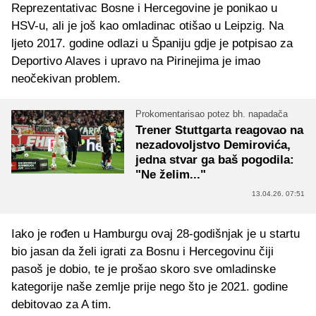
Reprezentativac Bosne i Hercegovine je ponikao u
HSV-u, ali je još kao omladinac otišao u Leipzig. Na
ljeto 2017. godine odlazi u Španiju gdje je potpisao za
Deportivo Alaves i upravo na Pirinejima je imao
neočekivan problem.
Prokomentarisao potez bh. napadača
Trener Stuttgarta reagovao na
nezadovoljstvo Demirovića,
jedna stvar ga baš pogodila:
"Ne želim..."
13.04.26. 07:51
Iako je rođen u Hamburgu ovaj 28-godišnjak je u startu
bio jasan da želi igrati za Bosnu i Hercegovinu čiji
pasoš je dobio, te je prošao skoro sve omladinske
kategorije naše zemlje prije nego što je 2021. godine
debitovao za A tim.