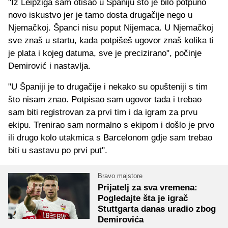
"Iz Leipziga sam otišao u Španiju što je bilo potpuno
novo iskustvo jer je tamo dosta drugačije nego u
Njemačkoj. Španci nisu poput Nijemaca. U Njemačkoj
sve znaš u startu, kada potpišeš ugovor znaš kolika ti
je plata i kojeg datuma, sve je precizirano", počinje
Demirović i nastavlja.
"U Španiji je to drugačije i nekako su opušteniji s tim
što nisam znao. Potpisao sam ugovor tada i trebao
sam biti registrovan za prvi tim i da igram za prvu
ekipu. Trenirao sam normalno s ekipom i došlo je prvo
ili drugo kolo utakmica s Barcelonom gdje sam trebao
biti u sastavu po prvi put".
Bravo majstore
Prijatelj za sva vremena:
Pogledajte šta je igrač
Stuttgarta danas uradio zbog
Demirovića