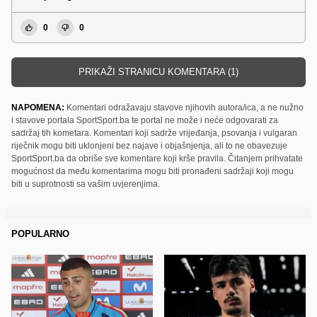
0
0
PRIKAŽI STRANICU KOMENTARA (1)
NAPOMENA:
Komentari odražavaju stavove njihovih autora/ica, a ne nužno
i stavove portala SportSport.ba te portal ne može i neće odgovarati za
sadržaj tih kometara. Komentari koji sadrže vrijeđanja, psovanja i vulgaran
riječnik mogu biti uklonjeni bez najave i objašnjenja, ali to ne obavezuje
SportSport.ba da obriše sve komentare koji krše pravila. Čitanjem prihvatate
mogućnost da među komentarima mogu biti pronađeni sadržaji koji mogu
biti u suprotnosti sa vašim uvjerenjima.
POPULARNO