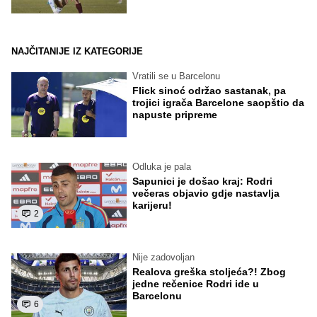
NAJČITANIJE IZ KATEGORIJE
Vratili se u Barcelonu
Flick sinoć održao sastanak, pa
trojici igrača Barcelone saopštio da
napuste pripreme
Odluka je pala
Sapunici je došao kraj: Rodri
večeras objavio gdje nastavlja
karijeru!
2
Nije zadovoljan
Realova greška stoljeća?! Zbog
jedne rečenice Rodri ide u
Barcelonu
6