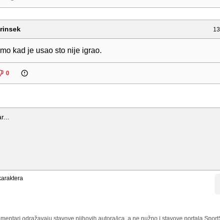
rinsek
13
mo kad je usao sto nije igrao.
0
araktera
mentari odražavaju stavove njihovih autora/ica, a ne nužno i stavove portala Sport