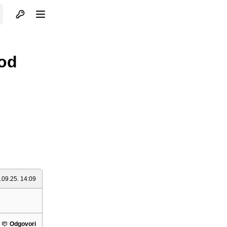
Otvori profil
Otvori meni
 od
.09.25. 14:09
Odgovori