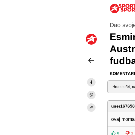
Dao svoje
Esmir
Austri
fudba
KOMENTARI 
Sortiraj
user167658
ovaj momak
0
1