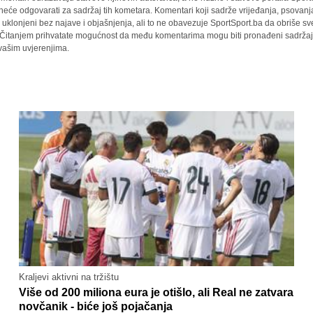
 neće odgovarati za sadržaj tih kometara. Komentari koji sadrže vrijeđanja, psovanj
i uklonjeni bez najave i objašnjenja, ali to ne obavezuje SportSport.ba da obriše 
a. Čitanjem prihvatate mogućnost da među komentarima mogu biti pronađeni sadržaji
 vašim uvjerenjima.
Kraljevi aktivni na tržištu
Više od 200 miliona eura je otišlo, ali Real ne zatvara
novčanik - biće još pojačanja