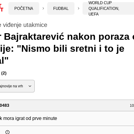
WORLD CUP
POČETNA
FUDBAL
QUALIFICATION,
UEFA
 viđenje utakmice
 Bajraktarević nakon poraza
je: "Nismo bili sretni i to je
l"
(2)
0483
10
 mora igrat od prve minute