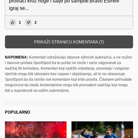
provlaci kroz noge i salje po sampite.Bravo Esmire
igraj se...
1
2
PRIKAŽI STRANICU KOMENTARA (7)
NAPOMENA:
Komentari odražavaju stavove njihovih autora/ica, a ne nužno
i stavove portala SportSport.ba te portal ne može i neće odgovarati za
sadržaj tih kometara. Komentari koji sadrže vrijeđanja, psovanja i vulgaran
riječnik mogu biti uklonjeni bez najave i objašnjenja, ali to ne obavezuje
SportSport.ba da obriše sve komentare koji krše pravila. Čitanjem prihvatate
mogućnost da među komentarima mogu biti pronađeni sadržaji koji mogu
biti u suprotnosti sa vašim uvjerenjima.
POPULARNO