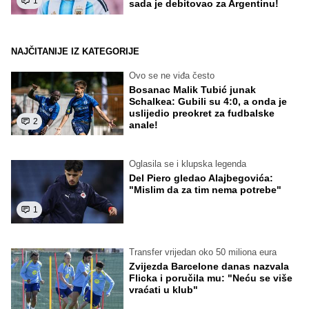
1
sada je debitovao za Argentinu!
NAJČITANIJE IZ KATEGORIJE
Ovo se ne viđa često
Bosanac Malik Tubić junak
Schalkea: Gubili su 4:0, a onda je
uslijedio preokret za fudbalske
2
anale!
Oglasila se i klupska legenda
Del Piero gledao Alajbegovića:
"Mislim da za tim nema potrebe"
1
Transfer vrijedan oko 50 miliona eura
Zvijezda Barcelone danas nazvala
Flicka i poručila mu: "Neću se više
vraćati u klub"