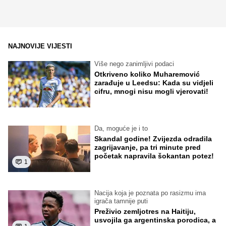
NAJNOVIJE VIJESTI
Više nego zanimljivi podaci
Otkriveno koliko Muharemović
zarađuje u Leedsu: Kada su vidjeli
cifru, mnogi nisu mogli vjerovati!
Da, moguće je i to
Skandal godine! Zvijezda odradila
zagrijavanje, pa tri minute pred
početak napravila šokantan potez!
1
Nacija koja je poznata po rasizmu ima
igrača tamnije puti
Preživio zemljotres na Haitiju,
usvojila ga argentinska porodica, a