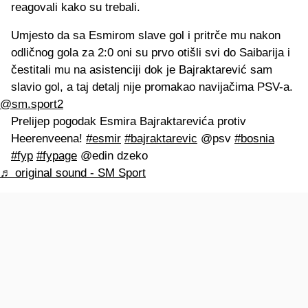
reagovali kako su trebali.
Umjesto da sa Esmirom slave gol i pritrče mu nakon
odličnog gola za 2:0 oni su prvo otišli svi do Saibarija i
čestitali mu na asistenciji dok je Bajraktarević sam
slavio gol, a taj detalj nije promakao navijačima PSV-a.
@sm.sport2
Prelijep pogodak Esmira Bajraktarevića protiv
Heerenveena!
#esmir
#bajraktarevic
@psv
#bosnia
#fyp
#fypage
@edin dzeko
♬ original sound - SM Sport