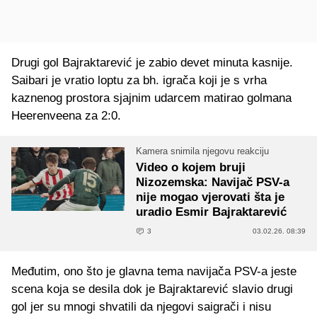
Drugi gol Bajraktarević je zabio devet minuta kasnije.
Saibari je vratio loptu za bh. igrača koji je s vrha
kaznenog prostora sjajnim udarcem matirao golmana
Heerenveena za 2:0.
Kamera snimila njegovu reakciju
Video o kojem bruji
Nizozemska: Navijač PSV-a
nije mogao vjerovati šta je
uradio Esmir Bajraktarević
3
03.02.26. 08:39
Međutim, ono što je glavna tema navijača PSV-a jeste
scena koja se desila dok je Bajraktarević slavio drugi
gol jer su mnogi shvatili da njegovi saigrači i nisu