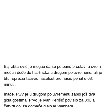
Bajraktarević je mogao da se potpuno proslavi u ovom
meču i dođe do hat-tricka u drugom poluvremenu, ali je
bh. reprezentativac nažalost promašio penal u 68.
minuti.
Inače, PSV je u drugom poluvremenu zabio još dva
gola gostima. Prvo je Ivan Perišić povisio za 3:0, a
četvrti gol za domaće djelo je Wannera.