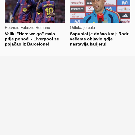
Potvrdio Fabrizio Romano
Odluka je pala
Veliki "Here we go" malo
Sapunici je došao kraj: Rodri
prije ponoći - Liverpool se
večeras objavio gdje
pojačao iz Barcelone!
nastavlja karijeru!