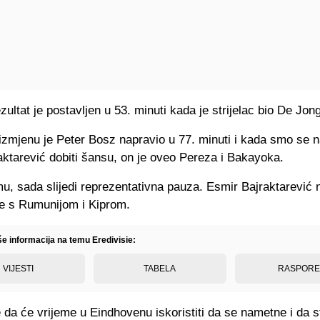
ultat je postavljen u 53. minuti kada je strijelac bio De Jong
izmjenu je Peter Bosz napravio u 77. minuti i kada smo se n
ktarević dobiti šansu, on je oveo Pereza i Bakayoka.
u, sada slijedi reprezentativna pauza. Esmir Bajraktarević 
e s Rumunijom i Kiprom.
še informacija na temu Eredivisie:
VIJESTI
TABELA
RASPOR
a će vrijeme u Eindhovenu iskoristiti da se nametne i da st