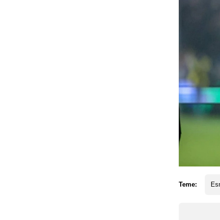
Teme:
Esm