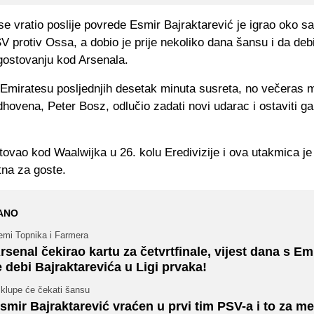
e vratio poslije povrede Esmir Bajraktarević je igrao oko s
 protiv Ossa, a dobio je prije nekoliko dana šansu i da debi
gostovanju kod Arsenala.
 Emiratesu posljednjih desetak minuta susreta, no večeras m
dhovena, Peter Bosz, odlučio zadati novi udarac i ostaviti g
ovao kod Waalwijka u 26. kolu Eredivizije i ova utakmica je 
tna za goste.
ANO
emi Topnika i Farmera
rsenal čekirao kartu za četvrtfinale, vijest dana s Em
e debi Bajraktarevića u Ligi prvaka!
 klupe će čekati šansu
smir Bajraktarević vraćen u prvi tim PSV-a i to za m