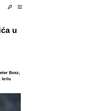
Otvori profil
Otvori meni
ića u
eter Bosz,
 krilu