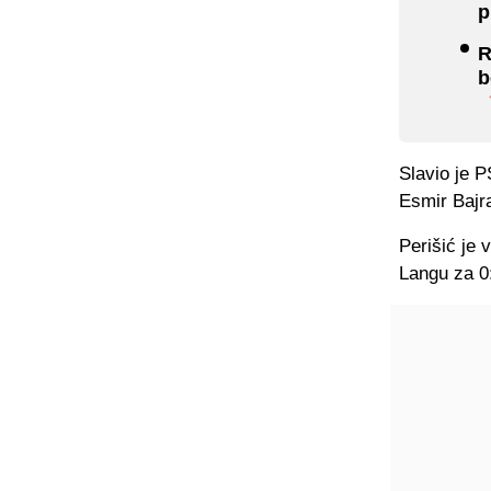
p
R
b
Slavio je P
Esmir Bajra
Perišić je 
Langu za 0