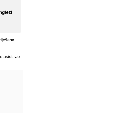
nglezi
riješena,
e asistirao