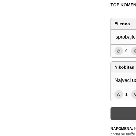
TOP KOMEN
Filenna
Isprobajte
0
Nikobitan
Najveci ud
1
NAPOMENA:
K
portal ne može 