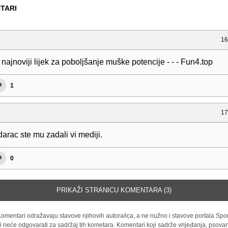
TARI
16
 najnoviji lijek za poboljšanje muške potencije - - - Fun4.top
1
17
arac ste mu zadali vi mediji.
0
PRIKAŽI STRANICU KOMENTARA (3)
omentari odražavaju stavove njihovih autora/ica, a ne nužno i stavove portala Spor
i neće odgovarati za sadržaj tih kometara. Komentari koji sadrže vrijeđanja, psovan