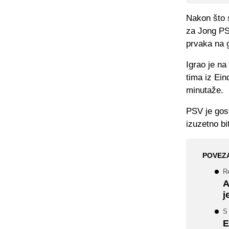
Nakon što s
za Jong PSV
prvaka na 
Igrao je na
tima iz Ein
minutaže.
PSV je gost
izuzetno bi
POVEZ
R
A
j
S
E