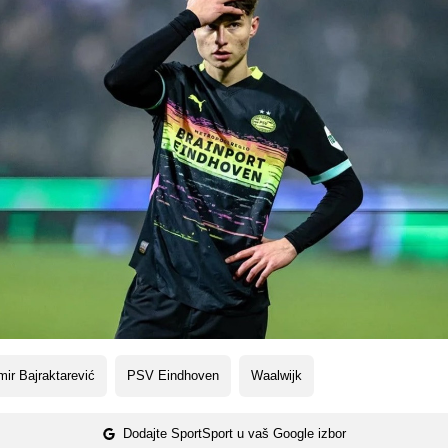
ir Bajraktarević
PSV Eindhoven
Waalwijk
Dodajte SportSport u vaš Google izbor