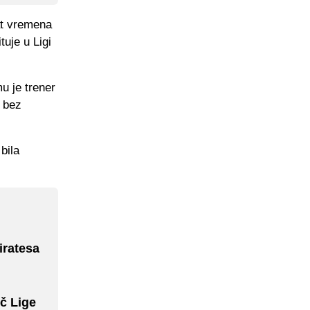
at vremena
tuje u Ligi
u je trener
a bez
bila
iratesa
eč Lige