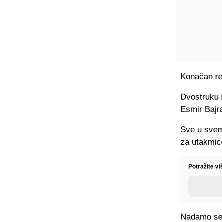
Konačan rez
Dvostruku 
Esmir Bajra
Sve u svem
za utakmic
Potražite vi
Nadamo se d