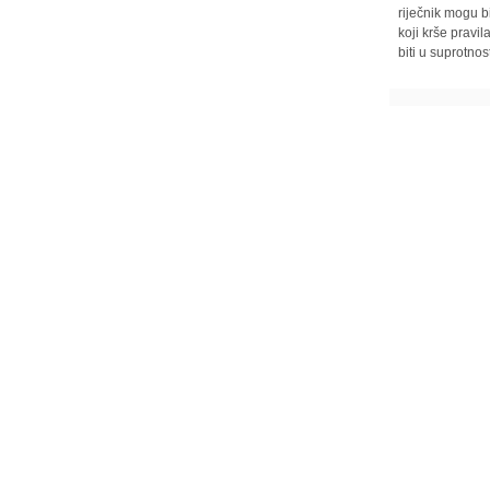
riječnik mogu b
koji krše pravi
biti u suprotnos