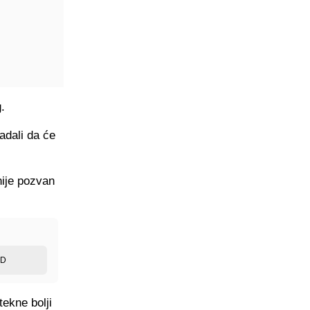
.
adali da će
nije pozvan
ED
ekne bolji