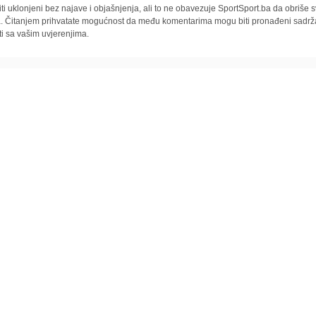
iti uklonjeni bez najave i objašnjenja, ali to ne obavezuje SportSport.ba da obriše
la. Čitanjem prihvatate mogućnost da među komentarima mogu biti pronađeni sadrža
ti sa vašim uvjerenjima.