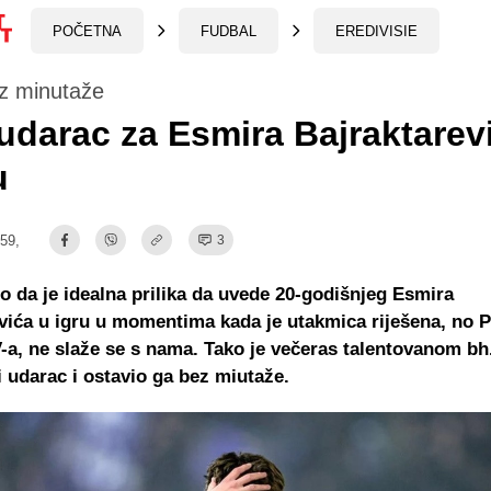
POČETNA
FUDBAL
EREDIVISIE
z minutaže
udarac za Esmira Bajraktarev
u
:59,
3
o da je idealna prilika da uvede 20-godišnjeg Esmira
vića u igru u momentima kada je utakmica riješena, no P
-a, ne slaže se s nama. Tako je večeras talentovanom bh.
 udarac i ostavio ga bez miutaže.