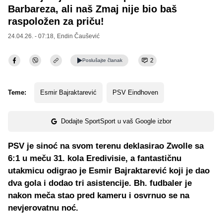
Barbareza, ali naš Zmaj nije bio baš
raspoložen za priču!
24.04.26. - 07:18,
Endin Čaušević
2
Poslušajte
članak
Teme:
Esmir Bajraktarević
PSV Eindhoven
Dodajte SportSport u vaš Google izbor
PSV je sinoć na svom terenu deklasirao Zwolle sa
6:1 u meču 31. kola Eredivisie, a fantastičnu
utakmicu odigrao je Esmir Bajraktarević koji je dao
dva gola i dodao tri asistencije. Bh. fudbaler je
nakon meča stao pred kameru i osvrnuo se na
nevjerovatnu noć.