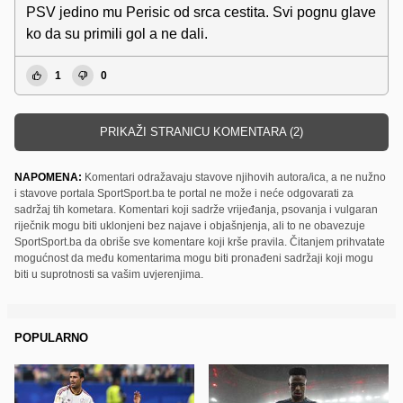
PSV jedino mu Perisic od srca cestita. Svi pognu glave
ko da su primili gol a ne dali.
1
0
PRIKAŽI STRANICU KOMENTARA (2)
NAPOMENA:
Komentari odražavaju stavove njihovih autora/ica, a ne nužno
i stavove portala SportSport.ba te portal ne može i neće odgovarati za
sadržaj tih kometara. Komentari koji sadrže vrijeđanja, psovanja i vulgaran
riječnik mogu biti uklonjeni bez najave i objašnjenja, ali to ne obavezuje
SportSport.ba da obriše sve komentare koji krše pravila. Čitanjem prihvatate
mogućnost da među komentarima mogu biti pronađeni sadržaji koji mogu
biti u suprotnosti sa vašim uvjerenjima.
POPULARNO