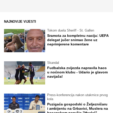
NAJNOVIJE VIJESTI
Tokom duela Sheriff - St. Gallen
Sramota za kompletnu naciju: UEFA
delegat jučer snimao žene uz
neprimjerene komentare
Skandal
Fudbalska zvijezda napravila haos
u noćnom klubu - Udario je glavom
navijača!
Press-konferencija nakon utakmice prvog
kola
Puzigaća gospodski o Željezničaru
i ambijentu na Grbavici, Muslera na
3
bosanskom poručio "Hvala!"