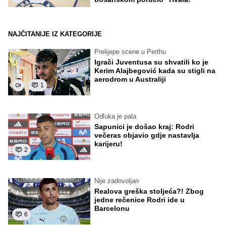
NAJČITANIJE IZ KATEGORIJE
Prelijepe scene u Perthu
Igrači Juventusa su shvatili ko je
Kerim Alajbegović kada su stigli na
aerodrom u Australiji
1
Odluka je pala
Sapunici je došao kraj: Rodri
večeras objavio gdje nastavlja
karijeru!
2
Nije zadovoljan
Realova greška stoljeća?! Zbog
jedne rečenice Rodri ide u
Barcelonu
6