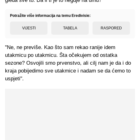
gleda sve to. Da li ti je to negdje na umu?
Potražite više informacija na temu Eredivisie:
VIJESTI
TABELA
RASPORED
"Ne, ne previše. Kao što sam rekao ranije idem
utakmicu po utakmicu. Šta očekujem od ostatka
sezone? Osvojili smo prvenstvo, ali cilj nam je da i do
kraja pobijedimo sve utakmice i nadam se da ćemo to
uspjeti".