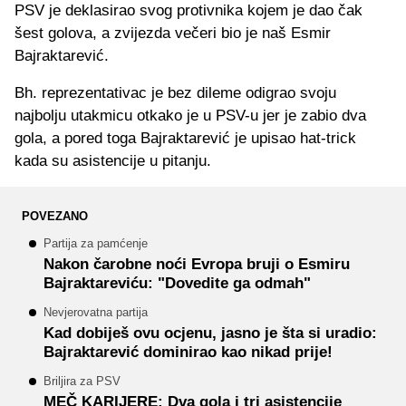
PSV je deklasirao svog protivnika kojem je dao čak
šest golova, a zvijezda večeri bio je naš Esmir
Bajraktarević.
Bh. reprezentativac je bez dileme odigrao svoju
najbolju utakmicu otkako je u PSV-u jer je zabio dva
gola, a pored toga Bajraktarević je upisao hat-trick
kada su asistencije u pitanju.
POVEZANO
Partija za pamćenje
Nakon čarobne noći Evropa bruji o Esmiru
Bajraktareviću: "Dovedite ga odmah"
Nevjerovatna partija
Kad dobiješ ovu ocjenu, jasno je šta si uradio:
Bajraktarević dominirao kao nikad prije!
Briljira za PSV
MEČ KARIJERE: Dva gola i tri asistencije