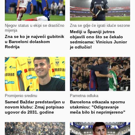
Njegov status u ekipi se drastično
Zna se gdje će igrati iduće sezone
mijenja
Mediji u Španiji jutros
Zna se ko je najveći gubitnik
objavili ono što se čekalo
u Barceloni dolaskom
sedmicama: Vinicius Junior
Rodrija
je odlučio!
Promijenio sredinu
Pametna odluka
Samed Baždar predstavljen u
Barcelona otkazala spornu
novom klubu: Zmaj potpisao
utakmicu: "Odigravanje
ugovor do 2031. godine
meča bilo bi neprimjereno"