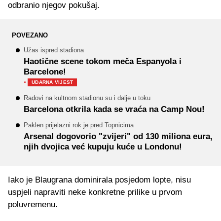
odbranio njegov pokušaj.
POVEZANO
Užas ispred stadiona
Haotične scene tokom meča Espanyola i
Barcelone!
·
UDARNA VIJEST
Radovi na kultnom stadionu su i dalje u toku
Barcelona otkrila kada se vraća na Camp Nou!
Paklen prijelazni rok je pred Topnicima
Arsenal dogovorio "zvijeri" od 130 miliona eura,
njih dvojica već kupuju kuće u Londonu!
Iako je Blaugrana dominirala posjedom lopte, nisu
uspjeli napraviti neke konkretne prilike u prvom
poluvremenu.