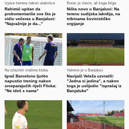
Izjave trenera nakon utakmice
Borac je slavio, ali koga briga
Rahimić upitan da
Ništa novo u Banjaluci: Na
prokomentariše sve što je
terenu sudijska lakrdija, na
vidio večeras u Banjaluci:
tribinama šovinističko
"Najvažnije je da..."
orgijanje
Na izlaznim vratima kluba
Vatreno je u Banjaluci
Igrač Barcelone ljutito
Navijači Veleža uzvratili:
napustio trening nakon
"Jedna si jedina", a nakon
srceparajućih riječi Flicka:
toga je uslijedio "ispraćaj iz
"Ne ideš s nama"
Banjaluke"