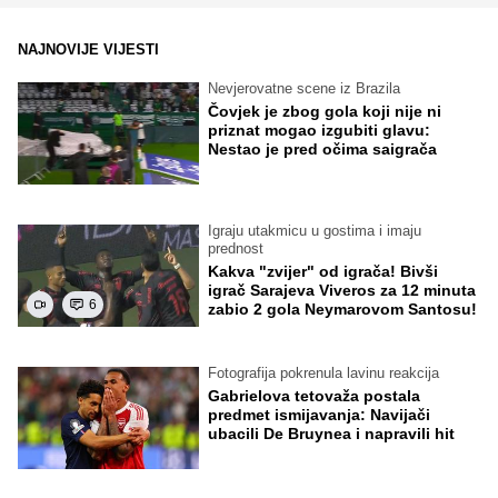
NAJNOVIJE VIJESTI
Nevjerovatne scene iz Brazila
Čovjek je zbog gola koji nije ni
priznat mogao izgubiti glavu:
Nestao je pred očima saigrača
Igraju utakmicu u gostima i imaju
prednost
Kakva "zvijer" od igrača! Bivši
igrač Sarajeva Viveros za 12 minuta
6
zabio 2 gola Neymarovom Santosu!
Fotografija pokrenula lavinu reakcija
Gabrielova tetovaža postala
predmet ismijavanja: Navijači
ubacili De Bruynea i napravili hit