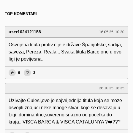
TOP KOMENTARI
user1624121158
16.05.25. 10:20
Osvojena titula protiv cijele države Španjolske, sudija,
saveza, Pereza, Reala... Svaka titula Barcelone u ovoj
ligi je povijesna.
9
3
26.10.25. 18:35
Uzivajte Culesi,ovo je najvrijednija titula koja se moze
osvojiti znajuci neke mnoge stvari koje se desavaju u
Ligi..dominantno,suvereno,snazno od pocetka do
kraja.. VISCA BARCA & VISCA CATALUNYA ?❤️???