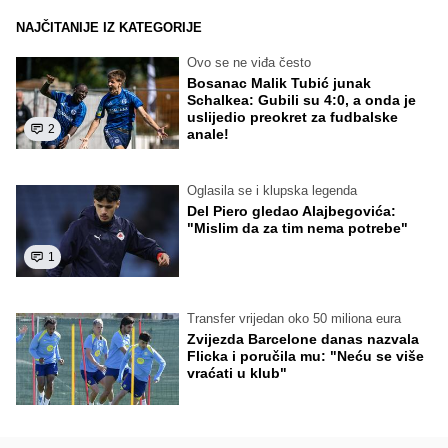
NAJČITANIJE IZ KATEGORIJE
Ovo se ne viđa često
Bosanac Malik Tubić junak
Schalkea: Gubili su 4:0, a onda je
uslijedio preokret za fudbalske
2
anale!
Oglasila se i klupska legenda
Del Piero gledao Alajbegovića:
"Mislim da za tim nema potrebe"
1
Transfer vrijedan oko 50 miliona eura
Zvijezda Barcelone danas nazvala
Flicka i poručila mu: "Neću se više
vraćati u klub"