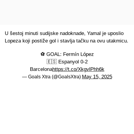
U šestoj minuti sudijske nadoknade, Yamal je uposlio
Lopeza koji postiže gol i stavlja tačku na ovu utakmicu.
⚽️ GOAL: Fermín López
🇪🇸 Espanyol 0-2
Barcelona
https://t.co/XkgvlPhh6k
May 15, 2025
— Goals Xtra (@GoalsXtra)