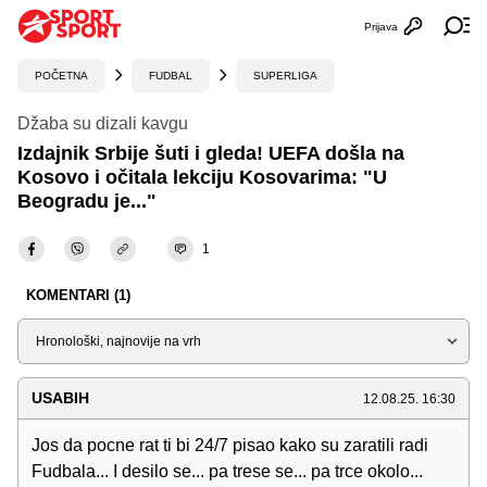
Prijava
Otvori profi
Ot
POČETNA
FUDBAL
SUPERLIGA
Džaba su dizali kavgu
Izdajnik Srbije šuti i gleda! UEFA došla na
Kosovo i očitala lekciju Kosovarima: "U
Beogradu je..."
1
KOMENTARI (1)
Sortiraj
USABIH
12.08.25. 16:30
Jos da pocne rat ti bi 24/7 pisao kako su zaratili radi
Fudbala... I desilo se... pa trese se... pa trce okolo...