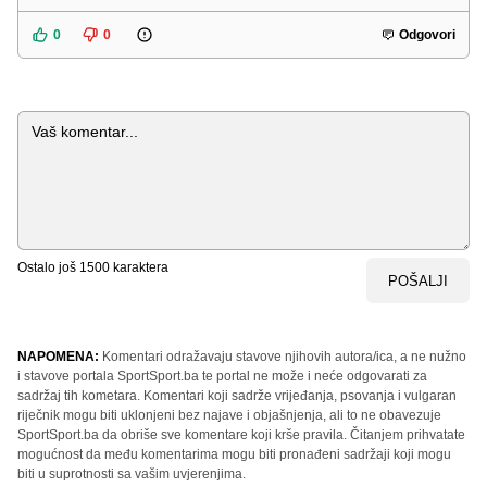
0
0
Odgovori
Komentar
Ostalo još
1500
karaktera
POŠALJI
NAPOMENA:
Komentari odražavaju stavove njihovih autora/ica, a ne nužno
i stavove portala SportSport.ba te portal ne može i neće odgovarati za
sadržaj tih kometara. Komentari koji sadrže vrijeđanja, psovanja i vulgaran
riječnik mogu biti uklonjeni bez najave i objašnjenja, ali to ne obavezuje
SportSport.ba da obriše sve komentare koji krše pravila. Čitanjem prihvatate
mogućnost da među komentarima mogu biti pronađeni sadržaji koji mogu
biti u suprotnosti sa vašim uvjerenjima.