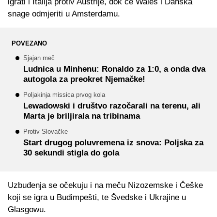
igrati i Italija protiv Austrije, dok će Wales i Danska
snage odmjeriti u Amsterdamu.
POVEZANO
Sjajan meč
Ludnica u Minhenu: Ronaldo za 1:0, a onda dva
autogola za preokret Njemačke!
Poljakinja missica prvog kola
Lewadowski i društvo razočarali na terenu, ali
Marta je briljirala na tribinama
Protiv Slovačke
Start drugog poluvremena iz snova: Poljska za
30 sekundi stigla do gola
Uzbuđenja se očekuju i na meču Nizozemske i Češke
koji se igra u Budimpešti, te Švedske i Ukrajine u
Glasgowu.