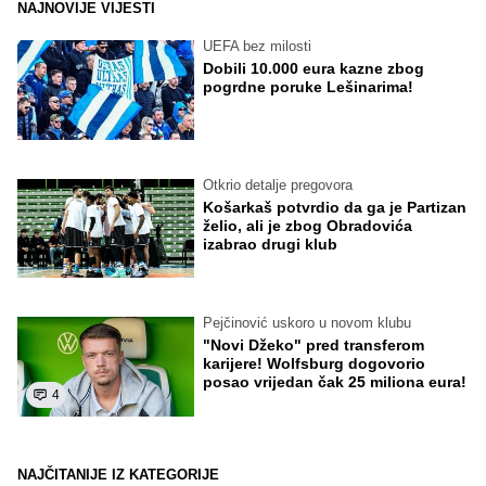
NAJNOVIJE VIJESTI
UEFA bez milosti
Dobili 10.000 eura kazne zbog
pogrdne poruke Lešinarima!
Otkrio detalje pregovora
Košarkaš potvrdio da ga je Partizan
želio, ali je zbog Obradovića
izabrao drugi klub
Pejčinović uskoro u novom klubu
"Novi Džeko" pred transferom
karijere! Wolfsburg dogovorio
posao vrijedan čak 25 miliona eura!
4
NAJČITANIJE IZ KATEGORIJE