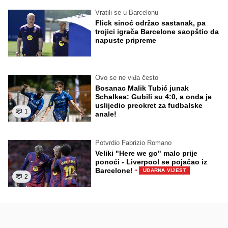
Vratili se u Barcelonu
Flick sinoć održao sastanak, pa
trojici igrača Barcelone saopštio da
napuste pripreme
Ovo se ne viđa često
Bosanac Malik Tubić junak
Schalkea: Gubili su 4:0, a onda je
uslijedio preokret za fudbalske
1
anale!
Potvrdio Fabrizio Romano
Veliki "Here we go" malo prije
ponoći - Liverpool se pojačao iz
·
Barcelone!
UDARNA VIJEST
2