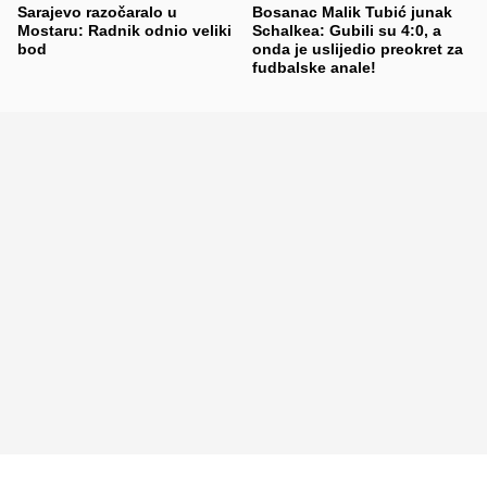
Sarajevo razočaralo u
Bosanac Malik Tubić junak
Mostaru: Radnik odnio veliki
Schalkea: Gubili su 4:0, a
bod
onda je uslijedio preokret za
fudbalske anale!