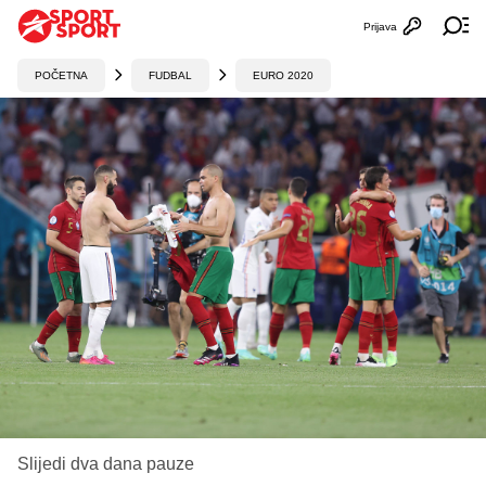
Prijava
Otvori profi
Ot
POČETNA
FUDBAL
EURO 2020
Slijedi dva dana pauze