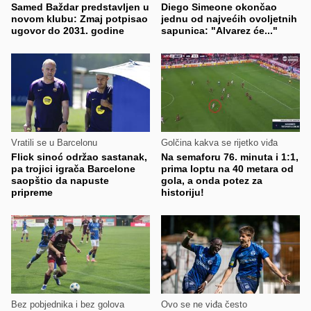
Samed Baždar predstavljen u
Diego Simeone okončao
novom klubu: Zmaj potpisao
jednu od najvećih ovoljetnih
ugovor do 2031. godine
sapunica: "Alvarez će..."
Vratili se u Barcelonu
Golčina kakva se rijetko viđa
Flick sinoć održao sastanak,
Na semaforu 76. minuta i 1:1,
pa trojici igrača Barcelone
prima loptu na 40 metara od
saopštio da napuste
gola, a onda potez za
pripreme
historiju!
Bez pobjednika i bez golova
Ovo se ne viđa često