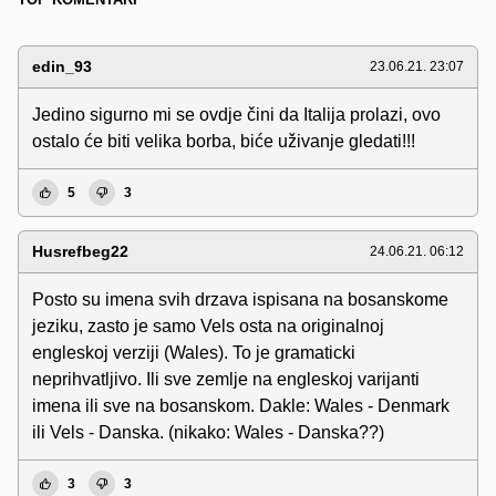
edin_93
23.06.21. 23:07
Jedino sigurno mi se ovdje čini da Italija prolazi, ovo
ostalo će biti velika borba, biće uživanje gledati!!!
5
3
Husrefbeg22
24.06.21. 06:12
Posto su imena svih drzava ispisana na bosanskome
jeziku, zasto je samo Vels osta na originalnoj
engleskoj verziji (Wales). To je gramaticki
neprihvatljivo. Ili sve zemlje na engleskoj varijanti
imena ili sve na bosanskom. Dakle: Wales - Denmark
ili Vels - Danska. (nikako: Wales - Danska??)
3
3