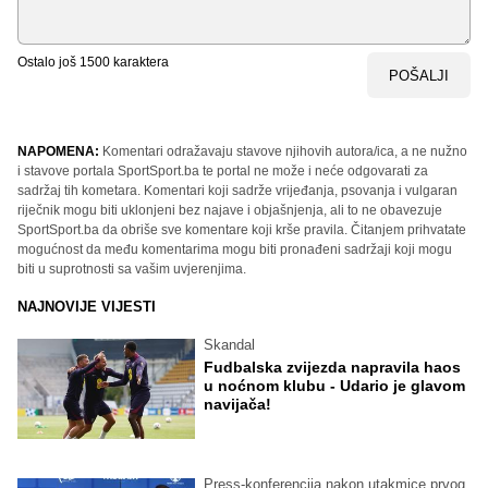
Ostalo još
1500
karaktera
POŠALJI
NAPOMENA:
Komentari odražavaju stavove njihovih autora/ica, a ne nužno
i stavove portala SportSport.ba te portal ne može i neće odgovarati za
sadržaj tih kometara. Komentari koji sadrže vrijeđanja, psovanja i vulgaran
riječnik mogu biti uklonjeni bez najave i objašnjenja, ali to ne obavezuje
SportSport.ba da obriše sve komentare koji krše pravila. Čitanjem prihvatate
mogućnost da među komentarima mogu biti pronađeni sadržaji koji mogu
biti u suprotnosti sa vašim uvjerenjima.
NAJNOVIJE VIJESTI
Skandal
Fudbalska zvijezda napravila haos
u noćnom klubu - Udario je glavom
navijača!
Press-konferencija nakon utakmice prvog