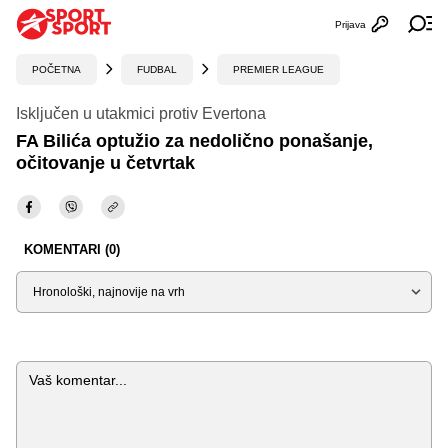
Prijava
Otvori profi
Ot
POČETNA
FUDBAL
PREMIER LEAGUE
Isključen u utakmici protiv Evertona
FA Bilića optužio za nedolično ponašanje,
očitovanje u četvrtak
KOMENTARI (0)
Sortiraj
Komentar