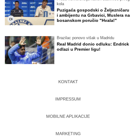
kola
Puzigaća gospodski o Željezničaru
i ambijentu na Grbavici, Muslera na
bosanskom poručio "Hvala!"
Brazilac ponovo višak u Madridu
Real Madrid donio odluku: Endrick
odlazi u Premier ligu!
KONTAKT
IMPRESSUM
MOBILNE APLIKACIJE
MARKETING