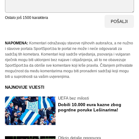
Ostalo još
1500
karaktera
POŠALJI
NAPOMENA:
Komentari odražavaju stavove njihovih autora/ica, a ne nužno
i stavove portala SportSport.ba te portal ne može i neće odgovarati za
sadržaj tih kometara. Komentari koji sadrže vrijeđanja, psovanja i vulgaran
riječnik mogu biti uklonjeni bez najave i objašnjenja, ali to ne obavezuje
SportSport.ba da obriše sve komentare koji krše pravila. Čitanjem prihvatate
mogućnost da među komentarima mogu biti pronađeni sadržaji koji mogu
biti u suprotnosti sa vašim uvjerenjima.
NAJNOVIJE VIJESTI
UEFA bez milosti
Dobili 10.000 eura kazne zbog
pogrdne poruke Lešinarima!
Otkrio detalje pregovora