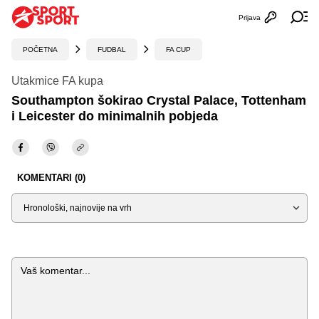
Prijava
Otvori profi
Ot
POČETNA
FUDBAL
FA CUP
Utakmice FA kupa
Southampton šokirao Crystal Palace, Tottenham
i Leicester do minimalnih pobjeda
KOMENTARI (0)
Sortiraj
Komentar