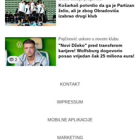
Košarkaš potvrdio da ga je Partizan
želio, ali je zbog Obradovića
izabrao drugi klub
Pejčinović uskoro u novom klubu
"Novi Džeko" pred transferom
karijere! Wolfsburg dogovorio
posao vrijedan čak 25 miliona eura!
2
KONTAKT
IMPRESSUM
MOBILNE APLIKACIJE
MARKETING