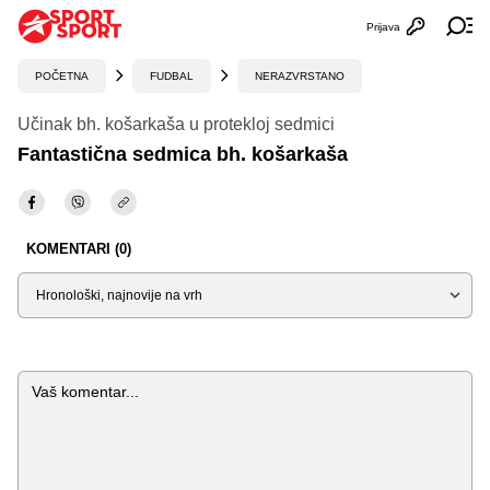
Prijava
Otvori profi
Ot
POČETNA
FUDBAL
NERAZVRSTANO
Učinak bh. košarkaša u protekloj sedmici
Fantastična sedmica bh. košarkaša
KOMENTARI (0)
Sortiraj
Komentar