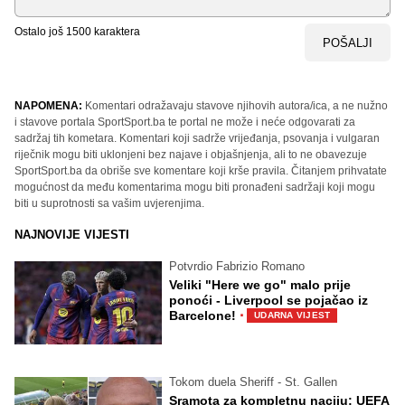
Ostalo još
1500
karaktera
POŠALJI
NAPOMENA:
Komentari odražavaju stavove njihovih autora/ica, a ne nužno
i stavove portala SportSport.ba te portal ne može i neće odgovarati za
sadržaj tih kometara. Komentari koji sadrže vrijeđanja, psovanja i vulgaran
riječnik mogu biti uklonjeni bez najave i objašnjenja, ali to ne obavezuje
SportSport.ba da obriše sve komentare koji krše pravila. Čitanjem prihvatate
mogućnost da među komentarima mogu biti pronađeni sadržaji koji mogu
biti u suprotnosti sa vašim uvjerenjima.
NAJNOVIJE VIJESTI
Potvrdio Fabrizio Romano
Veliki "Here we go" malo prije
ponoći - Liverpool se pojačao iz
·
Barcelone!
UDARNA VIJEST
Tokom duela Sheriff - St. Gallen
Sramota za kompletnu naciju: UEFA