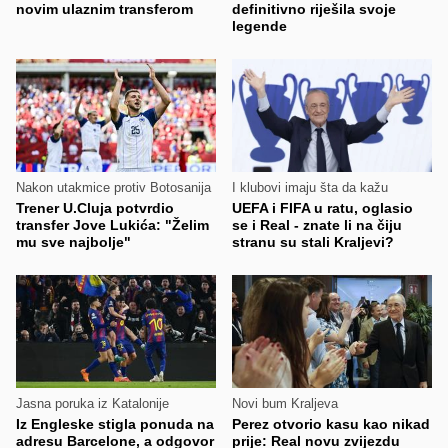
novim ulaznim transferom
definitivno riješila svoje
legende
Nakon utakmice protiv Botosanija
I klubovi imaju šta da kažu
Trener U.Cluja potvrdio
UEFA i FIFA u ratu, oglasio
transfer Jove Lukića: "Želim
se i Real - znate li na čiju
mu sve najbolje"
stranu su stali Kraljevi?
Jasna poruka iz Katalonije
Novi bum Kraljeva
Iz Engleske stigla ponuda na
Perez otvorio kasu kao nikad
adresu Barcelone, a odgovor
prije: Real novu zvijezdu