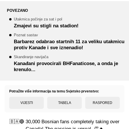
POVEZANO
Utakmica počinje za sat i pol
Zmajevi su stigli na stadion!
Poznat sastav
Barbarez odabrao startnih 11 za veliku utakmicu
protiv Kanade i sve iznenadio!
Skandiranje navijača
Kanađani provocirali BHFanaticose, a onda je
krenulo...
Potražite više informacija na temu Svjetsko prvenstvo:
VIJESTI
TABELA
RASPORED
🇧🇦🔵 30,000 Bosnian fans completely taking over
Canada! The passion is unreal. 👏🔥