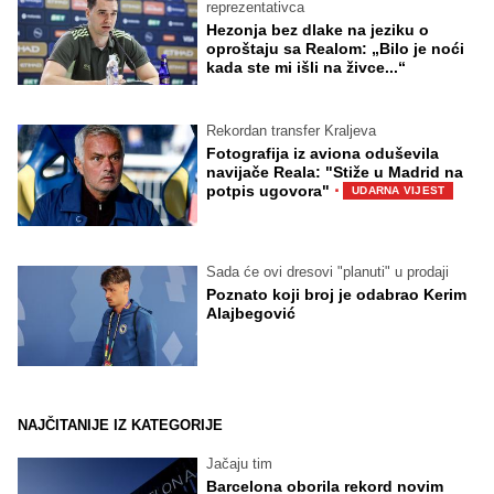
reprezentativca
Hezonja bez dlake na jeziku o
oproštaju sa Realom: „Bilo je noći
kada ste mi išli na živce...“
Rekordan transfer Kraljeva
Fotografija iz aviona oduševila
navijače Reala: "Stiže u Madrid na
·
potpis ugovora"
UDARNA VIJEST
Sada će ovi dresovi "planuti" u prodaji
Poznato koji broj je odabrao Kerim
Alajbegović
NAJČITANIJE IZ KATEGORIJE
Jačaju tim
Barcelona oborila rekord novim