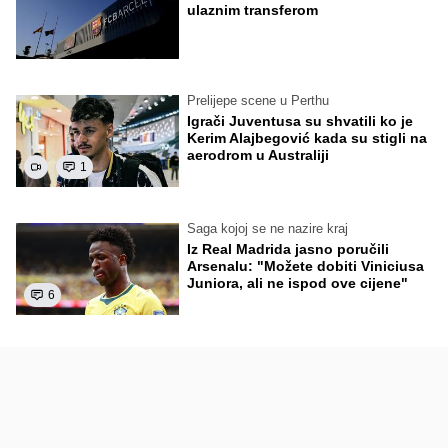
ulaznim transferom
Prelijepe scene u Perthu
Igrači Juventusa su shvatili ko je
Kerim Alajbegović kada su stigli na
aerodrom u Australiji
1
Saga kojoj se ne nazire kraj
Iz Real Madrida jasno poručili
Arsenalu: "Možete dobiti Viniciusa
Juniora, ali ne ispod ove cijene"
6