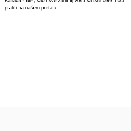
Kanada - BiH, kao i sve zanimljivosti sa iste ćete moći
pratiti na našem portalu.