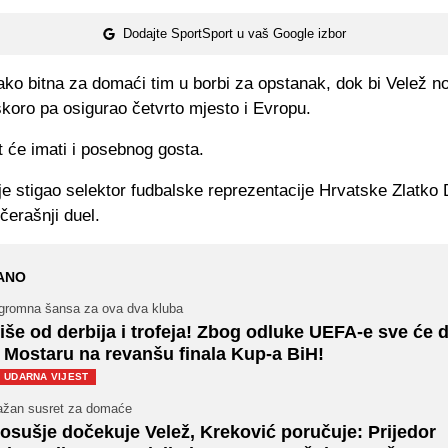
Dodajte SportSport u vaš Google izbor
ko bitna za domaći tim u borbi za opstanak, dok bi Velež no
koro pa osigurao četvrto mjesto i Evropu.
 će imati i posebnog gosta.
e stigao selektor fudbalske reprezentacije Hrvatske Zlatko D
ečerašnji duel.
ANO
gromna šansa za ova dva kluba
iše od derbija i trofeja! Zbog odluke UEFA-e sve će d
 Mostaru na revanšu finala Kup-a BiH!
UDARNA VIJEST
ažan susret za domaće
osušje dočekuje Velež, Kreković poručuje: Prijedor