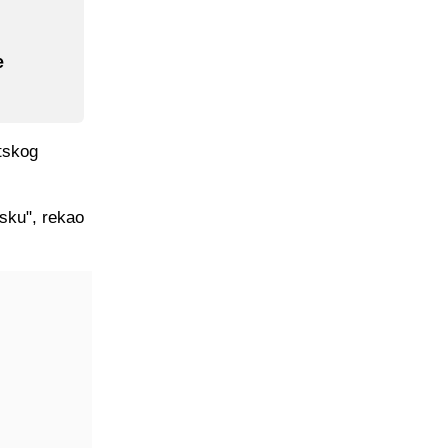
e
tskog
asku", rekao