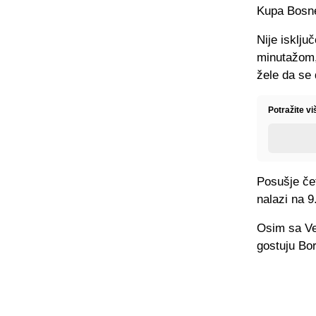
Kupa Bosne
Nije isklju
minutažom, 
žele da se
Potražite v
Posušje čet
nalazi na 9
Osim sa Ve
gostuju Bor