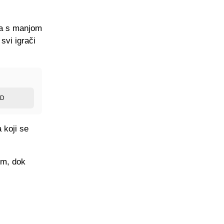
ima s manjom
svi igrači
ED
 koji se
om, dok