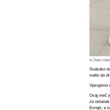
Zlatko Dal
Svakako da
vodio do dr
Vjerujemo 
Ovaj meč je
za ostanak,
Evropi, a s