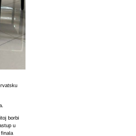
Hrvatsku
a.
toj borbi
astup u
finala