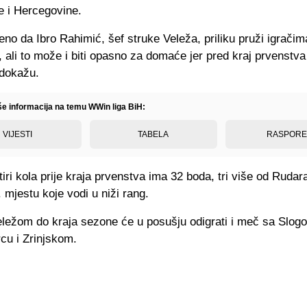
 i Hercegovine.
čeno da Ibro Rahimić, šef struke Veleža, priliku pruži igrač
ali to može i biti opasno za domaće jer pred kraj prvenstva 
 dokažu.
iše informacija na temu WWin liga BiH:
VIJESTI
TABELA
RASPOR
iri kola prije kraja prvenstva ima 32 boda, tri više od Rudara
. mjestu koje vodi u niži rang.
ležom do kraja sezone će u posušju odigrati i meč sa Slog
cu i Zrinjskom.