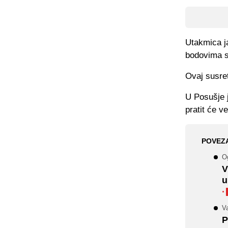
Utakmica ja
bodovima s
Ovaj susret
U Posušje j
pratit će v
POVEZ
O
V
u
·
V
P