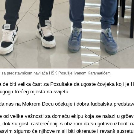
ić sa predstavnikom navijača HŠK Posušje Ivanom Karamatićem
 će biti velika čast za Posušake da ugoste čovjeka koji je 
ugog i trećeg mjesta na svijetu.
da nas na Mokrom Docu očekuje i dobra fudbalska predstav
 od velike važnosti za domaću ekipu koja se nalazi u grčevi
 dok su gosti rasterećeniji s obzirom da su gotovo izborili n
asvim sigurno će njihove misli biti okrenute i revanš susretu 