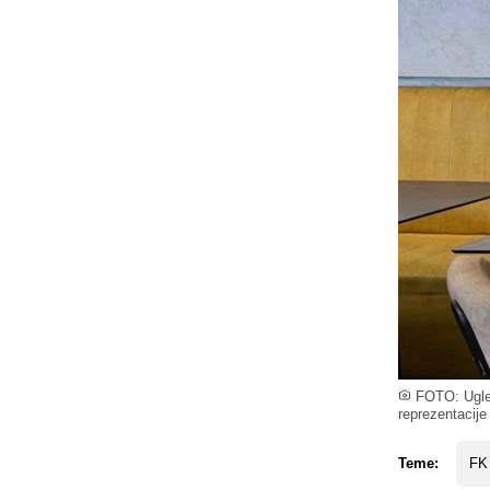
FOTO: Ugled
reprezentacij
Teme:
FK