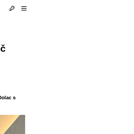
Otvori profil
Otvori meni
eč
Dolac s