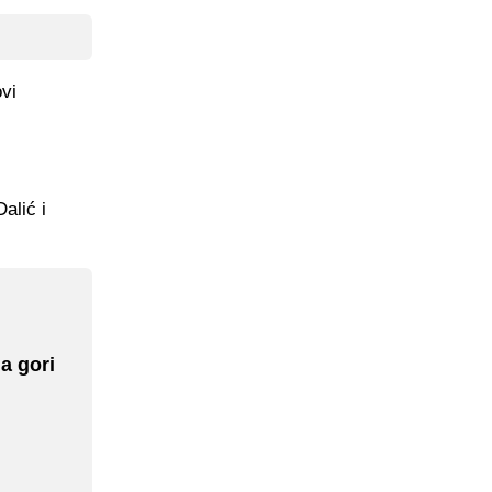
vi
alić i
a gori