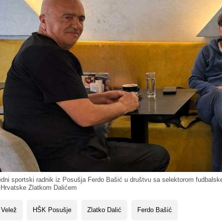
ni sportski radnik iz Posušja Ferdo Bašić u društvu sa selektorom fudbalsk
e Hrvatske Zlatkom Dalićem
 Velež
HŠK Posušje
Zlatko Dalić
Ferdo Bašić