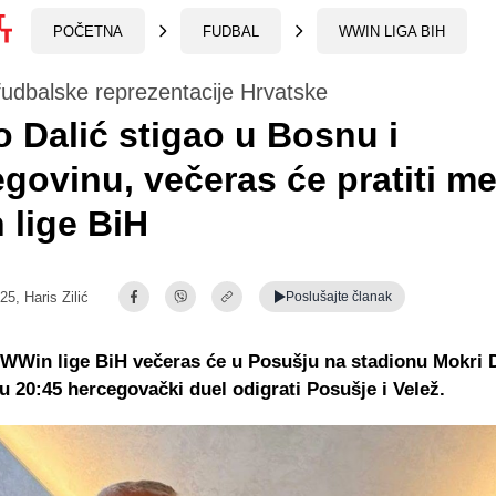
POČETNA
FUDBAL
WWIN LIGA BIH
fudbalske reprezentacije Hrvatske
o Dalić stigao u Bosnu i
govinu, večeras će pratiti m
lige BiH
:25,
Haris Zilić
Poslušajte
članak
 WWin lige BiH večeras će u Posušju na stadionu Mokri 
 20:45 hercegovački duel odigrati Posušje i Velež.