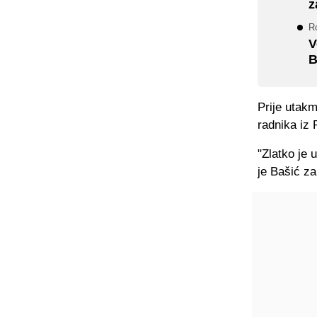
z
Ro
V
B
Prije utakm
radnika iz 
"Zlatko je 
je Bašić za