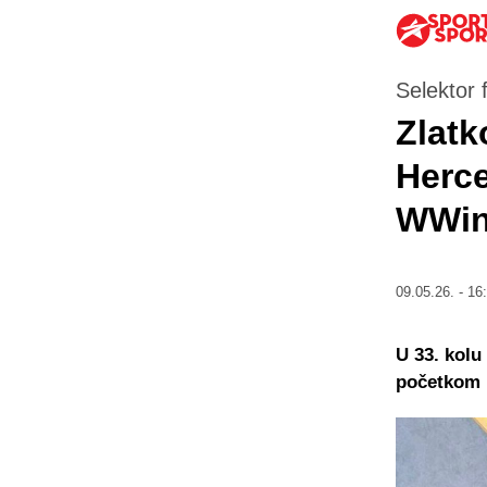
Selektor 
Zlatk
Herce
WWin 
09.05.26. - 16
U 33. kolu
početkom u