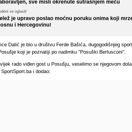
aboravljen, sve misli okrenute sutrašnjem meču
đeni se oglasili
elež je upravo poslao moćnu poruku onima koji mrz
osnu i Hercegovinu!
ice Dalić je bio u društvu Ferde Bašića, dugogodišnjeg spor
Posušje koji je poznatiji po nadimku "Posuški Berlusconi".
uvijek rado viđen gost u Posušju, veselimo se njegovom dol
 SportSport.ba i dodao: