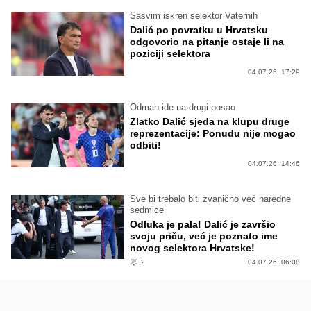
Sasvim iskren selektor Vaternih
Dalić po povratku u Hrvatsku
odgovorio na pitanje ostaje li na
poziciji selektora
04.07.26. 17:29
Odmah ide na drugi posao
Zlatko Dalić sjeda na klupu druge
reprezentacije: Ponudu nije mogao
odbiti!
04.07.26. 14:46
Sve bi trebalo biti zvanično već naredne
sedmice
Odluka je pala! Dalić je završio
svoju priču, već je poznato ime
novog selektora Hrvatske!
2
04.07.26. 06:08