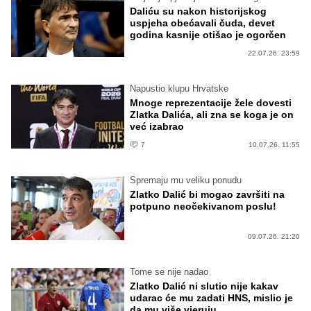
Daliću su nakon historijskog
uspjeha obećavali čuda, devet
godina kasnije otišao je ogorčen
22.07.26. 23:59
Napustio klupu Hrvatske
Mnoge reprezentacije žele dovesti
Zlatka Dalića, ali zna se koga je on
već izabrao
7
10.07.26. 11:55
Spremaju mu veliku ponudu
Zlatko Dalić bi mogao završiti na
potpuno neočekivanom poslu!
09.07.26. 21:20
Tome se nije nadao
Zlatko Dalić ni slutio nije kakav
udarac će mu zadati HNS, mislio je
da mu više vjeruju