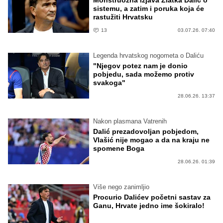
Monstruozna izjava Zlatka Dalić o
sistemu, a zatim i poruka koja će
rastužiti Hrvatsku
13
03.07.26. 07:40
Legenda hrvatskog nogometa o Daliću
"Njegov potez nam je donio
pobjedu, sada možemo protiv
svakoga"
28.06.26. 13:37
Nakon plasmana Vatrenih
Dalić prezadovoljan pobjedom,
Vlašić nije mogao a da na kraju ne
spomene Boga
28.06.26. 01:39
Više nego zanimljio
Procurio Dalićev početni sastav za
Ganu, Hrvate jedno ime šokiralo!