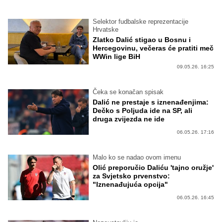
Selektor fudbalske reprezentacije
Hrvatske
Zlatko Dalić stigao u Bosnu i
Hercegovinu, večeras će pratiti meč
WWin lige BiH
09.05.26. 16:25
Čeka se konačan spisak
Dalić ne prestaje s iznenađenjima:
Dečko s Poljuda ide na SP, ali
druga zvijezda ne ide
06.05.26. 17:16
Malo ko se nadao ovom imenu
Olić preporučio Daliću 'tajno oružje'
za Svjetsko prvenstvo:
"Iznenađujuća opcija"
06.05.26. 16:45