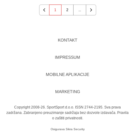
1
2
...
Previous
Next
KONTAKT
IMPRESSUM
MOBILNE APLIKACIJE
MARKETING
Copyright 2008-26. SportSport d.o.o. ISSN 2744-2195. Sva prava
zadržana. Zabranjeno preuzimanje sadržaja bez dozvole izdavača.
Pravila
o zaštiti privatnosti.
Osigurava
Sikra Security