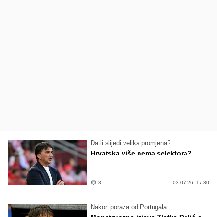
Da li slijedi velika promjena?
Hrvatska više nema selektora?
3
03.07.26. 17:30
Nakon poraza od Portugala