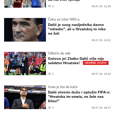
3
09.07.26. 12:46
Čeka se izbor HNS-a
Dalić je svog nasljednika davno
"odredio", ali u Hrvatskoj to niko
ne želi
08.07.26. 16:01
Odlučio da ode
Gotovo je! Zlatko Dalić više nije
·
selektor Hrvatske!
UDARNA VIJEST
1
08.07.26. 13:02
Imao je šta da kaže
Dalić otvorio dušu i optužio FIFA-u:
"Hrvatska im smeta, ne žele nas
blizu!"
3
08.07.26. 08:57