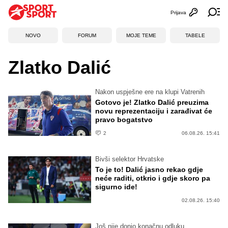
Prijava
Otvori profi
Ot
NOVO
FORUM
MOJE TEME
TABELE
Zlatko Dalić
Nakon uspješne ere na klupi Vatrenih
Gotovo je! Zlatko Dalić preuzima
novu reprezentaciju i zarađivat će
pravo bogatstvo
2
06.08.26. 15:41
Bivši selektor Hrvatske
To je to! Dalić jasno rekao gdje
neće raditi, otkrio i gdje skoro pa
sigurno ide!
02.08.26. 15:40
Još nije donio konačnu odluku