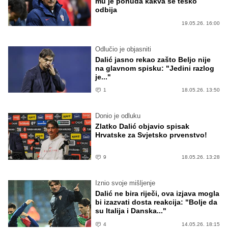
mu je ponuda kakva se teško
odbija
19.05.26. 16:00
Odlučio je objasniti
Dalić jasno rekao zašto Beljo nije
na glavnom spisku: "Jedini razlog
je..."
1
18.05.26. 13:50
Donio je odluku
Zlatko Dalić objavio spisak
Hrvatske za Svjetsko prvenstvo!
9
18.05.26. 13:28
Iznio svoje mišljenje
Dalić ne bira riječi, ova izjava mogla
bi izazvati dosta reakcija: "Bolje da
su Italija i Danska..."
4
14.05.26. 18:15