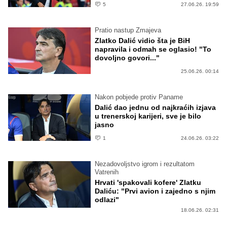
5
27.06.26. 19:59
Pratio nastup Zmajeva
Zlatko Dalić vidio šta je BiH
napravila i odmah se oglasio! "To
dovoljno govori..."
25.06.26. 00:14
Nakon pobjede protiv Paname
Dalić dao jednu od najkraćih izjava
u trenerskoj karijeri, sve je bilo
jasno
1
24.06.26. 03:22
Nezadovoljstvo igrom i rezultatom
Vatrenih
Hrvati 'spakovali kofere' Zlatku
Daliću: "Prvi avion i zajedno s njim
odlazi"
18.06.26. 02:31