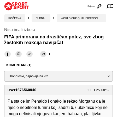
Prijava
Otvori profi
Ot
POČETNA
FUDBAL
WORLD CUP QUALIFICATION, UEFA
Nisu imali izbora
FIFA primorana na drastičan potez, sve zbog
žestokih reakcija navijača!
1
KOMENTARI (1)
Sortiraj
user1676560946
21.11.25. 08:52
Pa sta ce im Penaldo i onako je rekao Morganu da je
rijec o nebitnom turniru koji sadrzi 6,7 utakmicu koji ne
mogu definisati njegovu karijeru hahaah, placljivko