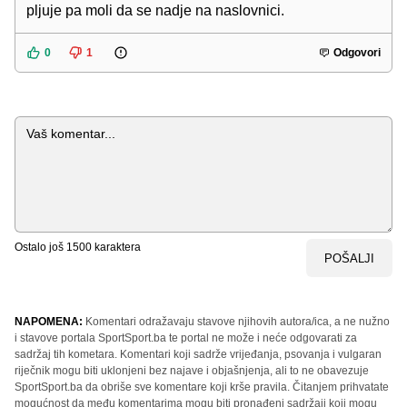
pljuje pa moli da se nadje na naslovnici.
0
1
Odgovori
Komentar
Ostalo još
1500
karaktera
POŠALJI
NAPOMENA:
Komentari odražavaju stavove njihovih autora/ica, a ne nužno
i stavove portala SportSport.ba te portal ne može i neće odgovarati za
sadržaj tih kometara. Komentari koji sadrže vrijeđanja, psovanja i vulgaran
riječnik mogu biti uklonjeni bez najave i objašnjenja, ali to ne obavezuje
SportSport.ba da obriše sve komentare koji krše pravila. Čitanjem prihvatate
mogućnost da među komentarima mogu biti pronađeni sadržaji koji mogu