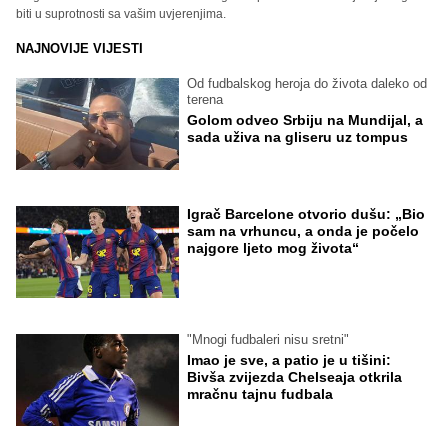
biti u suprotnosti sa vašim uvjerenjima.
NAJNOVIJE VIJESTI
Od fudbalskog heroja do života daleko od
terena
Golom odveo Srbiju na Mundijal, a
sada uživa na gliseru uz tompus
Igrač Barcelone otvorio dušu: „Bio
sam na vrhuncu, a onda je počelo
najgore ljeto mog života“
"Mnogi fudbaleri nisu sretni"
Imao je sve, a patio je u tišini:
Bivša zvijezda Chelseaja otkrila
mračnu tajnu fudbala