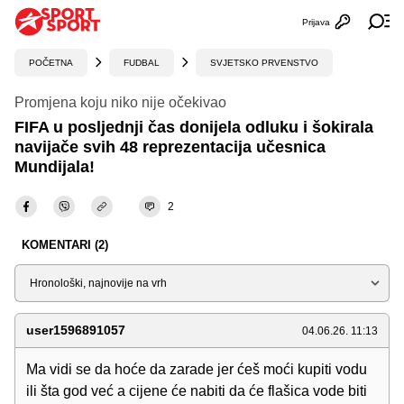
Prijava
Otvori profi
Ot
POČETNA
FUDBAL
SVJETSKO PRVENSTVO
Promjena koju niko nije očekivao
FIFA u posljednji čas donijela odluku i šokirala
navijače svih 48 reprezentacija učesnica
Mundijala!
2
KOMENTARI (2)
Sortiraj
user1596891057
04.06.26. 11:13
Ma vidi se da hoće da zarade jer ćeš moći kupiti vodu
ili šta god već a cijene će nabiti da će flašica vode biti