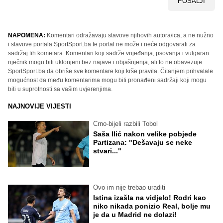
POŠALJI
NAPOMENA:
Komentari odražavaju stavove njihovih autora/ica, a ne nužno
i stavove portala SportSport.ba te portal ne može i neće odgovarati za
sadržaj tih kometara. Komentari koji sadrže vrijeđanja, psovanja i vulgaran
riječnik mogu biti uklonjeni bez najave i objašnjenja, ali to ne obavezuje
SportSport.ba da obriše sve komentare koji krše pravila. Čitanjem prihvatate
mogućnost da među komentarima mogu biti pronađeni sadržaji koji mogu
biti u suprotnosti sa vašim uvjerenjima.
NAJNOVIJE VIJESTI
Crno-bijeli razbili Tobol
Saša Ilić nakon velike pobjede
Partizana: "Dešavaju se neke
stvari..."
Ovo im nije trebao uraditi
Istina izašla na vidjelo! Rodri kao
niko nikada ponizio Real, bolje mu
je da u Madrid ne dolazi!