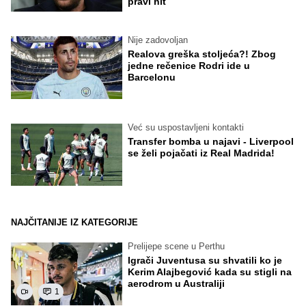
pravi hit
Nije zadovoljan
Realova greška stoljeća?! Zbog
jedne rečenice Rodri ide u
Barcelonu
Već su uspostavljeni kontakti
Transfer bomba u najavi - Liverpool
se želi pojačati iz Real Madrida!
NAJČITANIJE IZ KATEGORIJE
Prelijepe scene u Perthu
Igrači Juventusa su shvatili ko je
Kerim Alajbegović kada su stigli na
aerodrom u Australiji
1