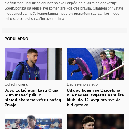
riječnik mogu biti uklonjeni bez najave i objašnjenja, ali to ne obavezuje
SportSport.ba da obriše sve komentare koji krše pravila. Čitanjem prihvatate
mogućnost da među komentarima mogu biti pronađeni sadržaji koji mogu
biti u suprotnosti sa vašim uvjerenjima.
POPULARNO
Odredili cijenu
Dao zeleno svjetlo
Jovo Lukić puni kasu Cluja,
Udarac kojem se Barcelona
Rumuni već pišu o
nije nadala, zvijezda napušta
historijskom transferu našeg
klub, do 12. avgusta sve će
Zmaja
biti gotovo