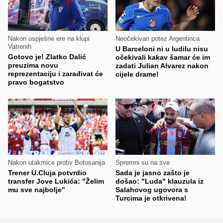
Nakon uspješne ere na klupi
Neočekivan potez Argentinca
Vatrenih
U Barceloni ni u ludilu nisu
Gotovo je! Zlatko Dalić
očekivali kakav šamar će im
preuzima novu
zadati Julian Alvarez nakon
reprezentaciju i zarađivat će
cijele drame!
pravo bogatstvo
Nakon utakmice protiv Botosanija
Spremni su na sve
Trener U.Cluja potvrdio
Sada je jasno zašto je
transfer Jove Lukića: "Želim
došao: "Luda" klauzula iz
mu sve najbolje"
Salahovog ugovora s
Turcima je otkrivena!