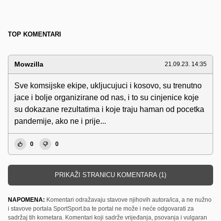
TOP KOMENTARI
Mowzilla
21.09.23. 14:35
Sve komsijske ekipe, ukljucujuci i kosovo, su trenutno
jace i bolje organizirane od nas, i to su cinjenice koje
su dokazane rezultatima i koje traju haman od pocetka
pandemije, ako ne i prije...
0
0
PRIKAŽI STRANICU KOMENTARA (1)
NAPOMENA:
Komentari odražavaju stavove njihovih autora/ica, a ne nužno
i stavove portala SportSport.ba te portal ne može i neće odgovarati za
sadržaj tih kometara. Komentari koji sadrže vrijeđanja, psovanja i vulgaran