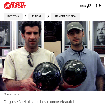
Prijava
Otvori profi
Ot
POČETNA
FUDBAL
PRIMERA DIVISION
Foto - EPA
Dugo se špekulisalo da su homoseksualci