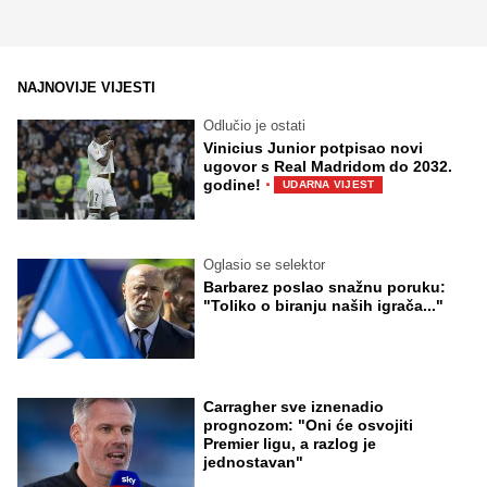
NAJNOVIJE VIJESTI
Odlučio je ostati
Vinicius Junior potpisao novi
ugovor s Real Madridom do 2032.
·
godine!
UDARNA VIJEST
Oglasio se selektor
Barbarez poslao snažnu poruku:
"Toliko o biranju naših igrača..."
Carragher sve iznenadio
prognozom: "Oni će osvojiti
Premier ligu, a razlog je
jednostavan"