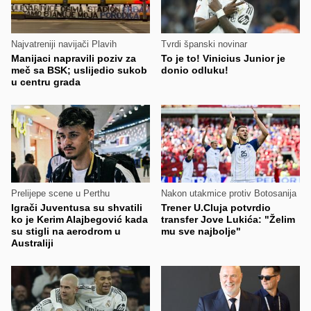
Najvatreniji navijači Plavih
Tvrdi španski novinar
Manijaci napravili poziv za
To je to! Vinicius Junior je
meč sa BSK; uslijedio sukob
donio odluku!
u centru grada
Prelijepe scene u Perthu
Nakon utakmice protiv Botosanija
Igrači Juventusa su shvatili
Trener U.Cluja potvrdio
ko je Kerim Alajbegović kada
transfer Jove Lukića: "Želim
su stigli na aerodrom u
mu sve najbolje"
Australiji