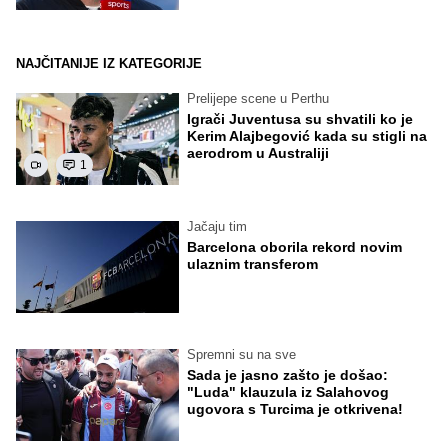
NAJČITANIJE IZ KATEGORIJE
Prelijepe scene u Perthu
Igrači Juventusa su shvatili ko je
Kerim Alajbegović kada su stigli na
aerodrom u Australiji
1
Jačaju tim
Barcelona oborila rekord novim
ulaznim transferom
Spremni su na sve
Sada je jasno zašto je došao:
"Luda" klauzula iz Salahovog
ugovora s Turcima je otkrivena!