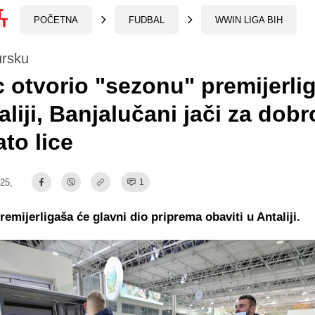
POČETNA
FUDBAL
WWIN LIGA BIH
ursku
 otvorio "sezonu" premijerli
aliji, Banjalučani jači za dobr
to lice
:25,
1
remijerligaša će glavni dio priprema obaviti u Antaliji.