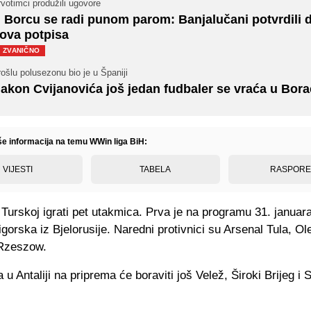
votimci produžili ugovore
 Borcu se radi punom parom: Banjalučani potvrdili 
ova potpisa
ZVANIČNO
ošlu polusezonu bio je u Španiji
akon Cvijanovića još jedan fudbaler se vraća u Bor
iše informacija na temu WWin liga BiH:
VIJESTI
TABELA
RASPOR
Turskoj igrati pet utakmica. Prva je na programu 31. januara
igorska iz Bjelorusije. Naredni protivnici su Arsenal Tula, O
 Rzeszow.
u Antaliji na priprema će boraviti još Velež, Široki Brijeg i 