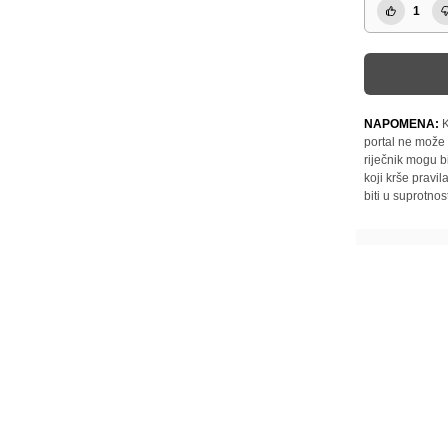
1
NAPOMENA:
K
portal ne može 
riječnik mogu b
koji krše pravi
biti u suprotnos