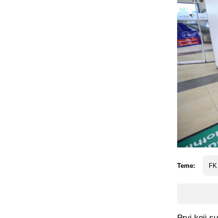
Teme:
FK
Prvi koji s