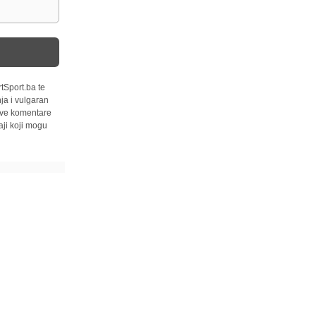
tSport.ba te
ja i vulgaran
 sve komentare
ji koji mogu