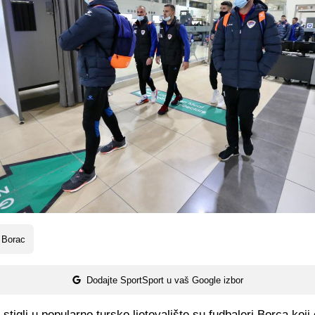
 Borac
Dodajte SportSport u vaš Google izbor
u stigli u popularno tursko ljetovalište su fudbaleri Borca koji