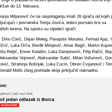
ržati do 13. februara.
nja Miljanović će na raspolaganju imati 26 igrača od kojih 
kljućujući i povratnika Tonija Jovića, dobro poznato lice sa
aških terena. Na spisku su sljedeći igrači:
 Dino Ćorić, Dejan Meleg, Panajotis Moraitis, Ferhad Ajaz, V
o Erić, Luka Drča, Đorđe Milojević, Amar Begić, Marko Kujun
iša Reljić, Enver Kulašin, Luka Damjanović, Filip Račić, Bo
Aleksandar Vojnović, Aleksandar Subić, Milan Vušurović, Gor
ović, Strahinja Bošnjak, Luka Cucin, Obren Cvijanović i Ton
onald Molls zbog prehlade ekipi priključiti naknadno.
ANO
jaković traži novi klub
oš jedan odlazak iz Borca
SAZNAJEMO