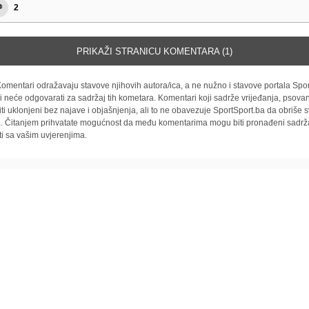
2
PRIKAŽI STRANICU KOMENTARA (1)
omentari odražavaju stavove njihovih autora/ica, a ne nužno i stavove portala Spor
i neće odgovarati za sadržaj tih kometara. Komentari koji sadrže vrijeđanja, psovan
iti uklonjeni bez najave i objašnjenja, ali to ne obavezuje SportSport.ba da obriše
la. Čitanjem prihvatate mogućnost da među komentarima mogu biti pronađeni sadrža
ti sa vašim uvjerenjima.