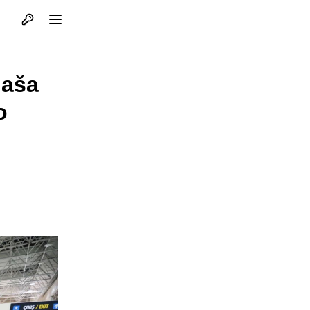
Otvori profil
Otvori meni
gaša
o