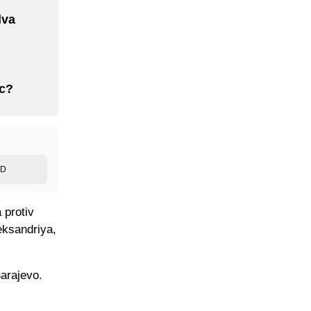
dva
ac?
ED
 protiv
leksandriya,
Sarajevo.