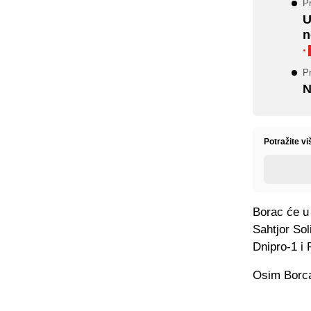
Pr
U
n
·
Pr
N
Potražite v
Borac će u 
Sahtjor Sol
Dnipro-1 i
Osim Borca 