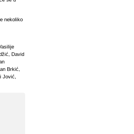
je nekoliko
asilije
džić, David
jan
an Brkić,
i Jović,