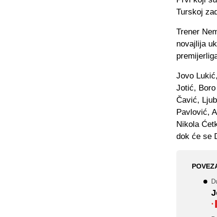
Turskoj zad
Trener Nema
novajlija u
premijerlig
Jovo Lukić,
Jotić, Bor
Čavić, Ljub
Pavlović, 
Nikola Ćetk
dok će se D
POVEZ
Du
J
·