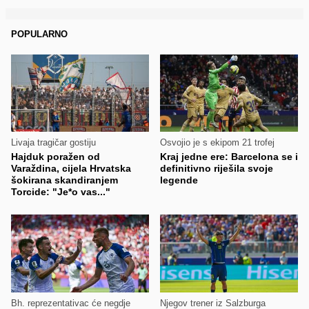
POPULARNO
Livaja tragičar gostiju
Osvojio je s ekipom 21 trofej
Hajduk poražen od
Kraj jedne ere: Barcelona se i
Varaždina, cijela Hrvatska
definitivno riješila svoje
šokirana skandiranjem
legende
Torcide: "Je*o vas..."
Bh. reprezentativac će negdje
Njegov trener iz Salzburga