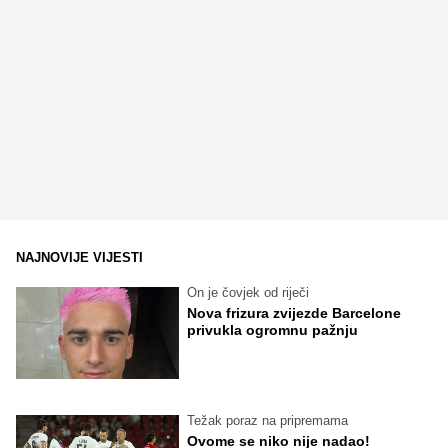
NAJNOVIJE VIJESTI
On je čovjek od riječi
Nova frizura zvijezde Barcelone
privukla ogromnu pažnju
Težak poraz na pripremama
Ovome se niko nije nadao!