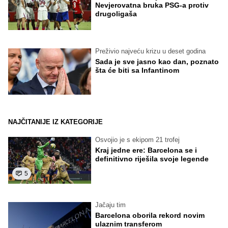
Nevjerovatna bruka PSG-a protiv
drugoligaša
Preživio najveću krizu u deset godina
Sada je sve jasno kao dan, poznato
šta će biti sa Infantinom
NAJČITANIJE IZ KATEGORIJE
Osvojio je s ekipom 21 trofej
Kraj jedne ere: Barcelona se i
definitivno riješila svoje legende
5
Jačaju tim
Barcelona oborila rekord novim
ulaznim transferom