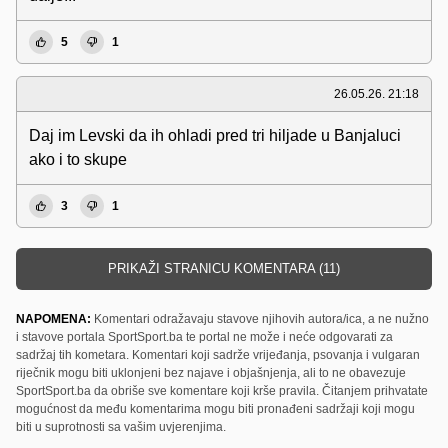
5
1
26.05.26. 21:18
Daj im Levski da ih ohladi pred tri hiljade u Banjaluci
ako i to skupe
3
1
PRIKAŽI STRANICU KOMENTARA (11)
NAPOMENA:
Komentari odražavaju stavove njihovih autora/ica, a ne nužno
i stavove portala SportSport.ba te portal ne može i neće odgovarati za
sadržaj tih kometara. Komentari koji sadrže vrijeđanja, psovanja i vulgaran
riječnik mogu biti uklonjeni bez najave i objašnjenja, ali to ne obavezuje
SportSport.ba da obriše sve komentare koji krše pravila. Čitanjem prihvatate
mogućnost da među komentarima mogu biti pronađeni sadržaji koji mogu
biti u suprotnosti sa vašim uvjerenjima.