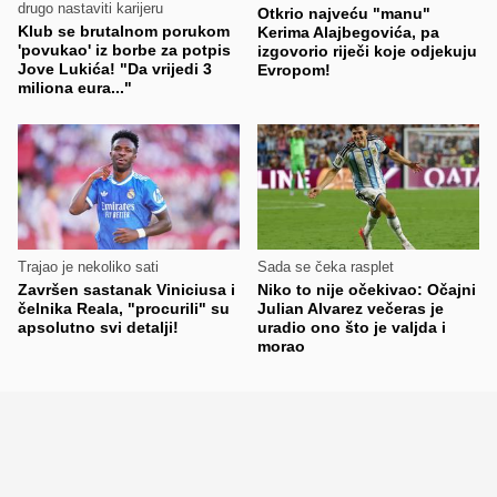
drugo nastaviti karijeru
Otkrio najveću "manu"
Klub se brutalnom porukom
Kerima Alajbegovića, pa
'povukao' iz borbe za potpis
izgovorio riječi koje odjekuju
Jove Lukića! "Da vrijedi 3
Evropom!
miliona eura..."
Trajao je nekoliko sati
Sada se čeka rasplet
Završen sastanak Viniciusa i
Niko to nije očekivao: Očajni
čelnika Reala, "procurili" su
Julian Alvarez večeras je
apsolutno svi detalji!
uradio ono što je valjda i
morao