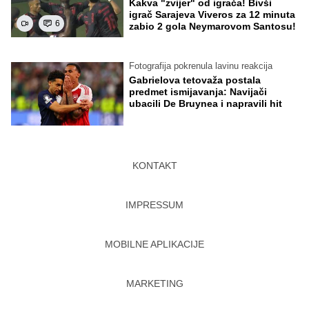
Kakva "zvijer" od igrača! Bivši
igrač Sarajeva Viveros za 12 minuta
6
zabio 2 gola Neymarovom Santosu!
Fotografija pokrenula lavinu reakcija
Gabrielova tetovaža postala
predmet ismijavanja: Navijači
ubacili De Bruynea i napravili hit
KONTAKT
IMPRESSUM
MOBILNE APLIKACIJE
MARKETING