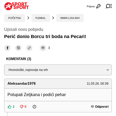
Prijava
Otvori profi
Ot
POČETNA
FUDBAL
WWIN LIGA BIH
Upisali novu pobjedu
Perić donio Borcu tri boda na Pecari!
3
KOMENTARI (3)
Sortiraj
Aleksandar1976
11.05.26. 00:39
Polupati Zeljkana i podići pehar
2
0
Odgovori