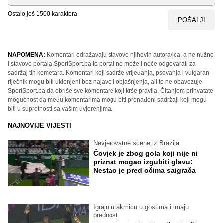
Ostalo još
1500
karaktera
POŠALJI
NAPOMENA:
Komentari odražavaju stavove njihovih autora/ica, a ne nužno
i stavove portala SportSport.ba te portal ne može i neće odgovarati za
sadržaj tih kometara. Komentari koji sadrže vrijeđanja, psovanja i vulgaran
riječnik mogu biti uklonjeni bez najave i objašnjenja, ali to ne obavezuje
SportSport.ba da obriše sve komentare koji krše pravila. Čitanjem prihvatate
mogućnost da među komentarima mogu biti pronađeni sadržaji koji mogu
biti u suprotnosti sa vašim uvjerenjima.
NAJNOVIJE VIJESTI
Nevjerovatne scene iz Brazila
Čovjek je zbog gola koji nije ni
priznat mogao izgubiti glavu:
Nestao je pred očima saigrača
Igraju utakmicu u gostima i imaju
prednost