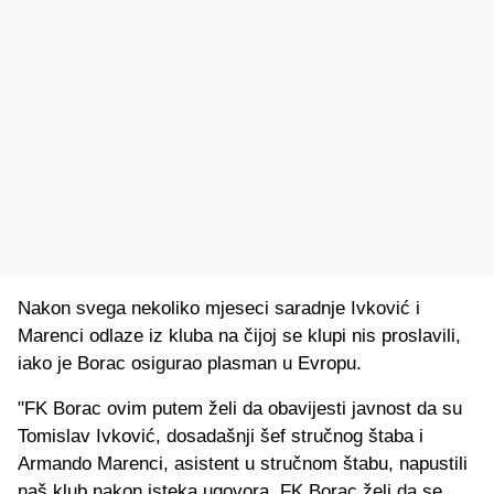
Nakon svega nekoliko mjeseci saradnje Ivković i
Marenci odlaze iz kluba na čijoj se klupi nis proslavili,
iako je Borac osigurao plasman u Evropu.
"FK Borac ovim putem želi da obavijesti javnost da su
Tomislav Ivković, dosadašnji šef stručnog štaba i
Armando Marenci, asistent u stručnom štabu, napustili
naš klub nakon isteka ugovora. FK Borac želi da se