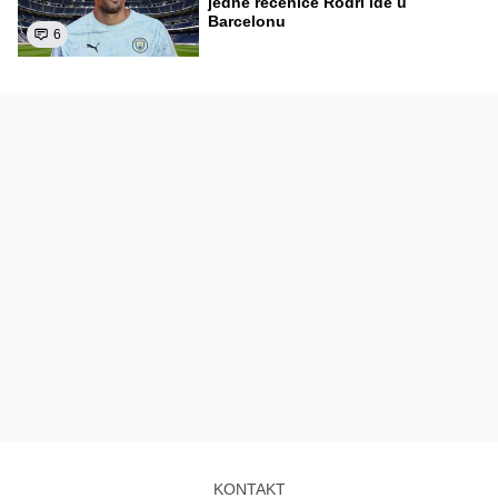
jedne rečenice Rodri ide u
Barcelonu
6
KONTAKT