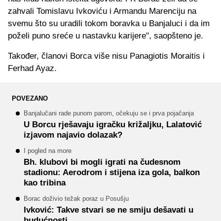
zahvali Tomislavu Ivkoviću i Armandu Marenciju na
svemu što su uradili tokom boravka u Banjaluci i da im
poželi puno sreće u nastavku karijere", saopšteno je.
Također, članovi Borca više nisu Panagiotis Moraitis i
Ferhad Ayaz.
POVEZANO
Banjalučani rade punom parom, očekuju se i prva pojačanja
U Borcu rješavaju igračku križaljku, Lalatović
izjavom najavio dolazak?
I pogled na more
Bh. klubovi bi mogli igrati na čudesnom
stadionu: Aerodrom i stijena iza gola, balkon
kao tribina
Borac doživio težak poraz u Posušju
Ivković: Takve stvari se ne smiju dešavati u
budućnosti