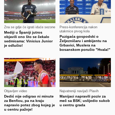
Zna se gdje će igrati iduće sezone
Press-konferencija nakon
utakmice prvog kola
Mediji u Španiji jutros
Puzigaća gospodski o
objavili ono što se čekalo
Željezničaru i ambijentu na
sedmicama: Vinicius Junior
Grbavici, Muslera na
je odlučio!
bosanskom poručio "Hvala!"
Objavljen video
Najvatreniji navijači Plavih
Dedić nije odigrao ni minute
Manijaci napravili poziv za
za Benficu, pa na kraju
meč sa BSK; uslijedio sukob
napravio potez zbog kojeg je
u centru grada
u centru pažnje!