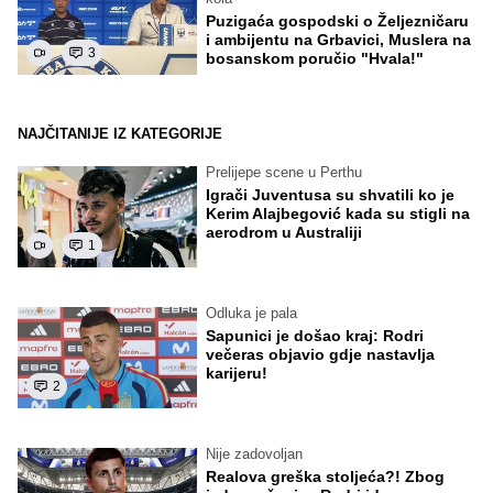
Puzigaća gospodski o Željezničaru
i ambijentu na Grbavici, Muslera na
3
bosanskom poručio "Hvala!"
NAJČITANIJE IZ KATEGORIJE
Prelijepe scene u Perthu
Igrači Juventusa su shvatili ko je
Kerim Alajbegović kada su stigli na
aerodrom u Australiji
1
Odluka je pala
Sapunici je došao kraj: Rodri
večeras objavio gdje nastavlja
karijeru!
2
Nije zadovoljan
Realova greška stoljeća?! Zbog