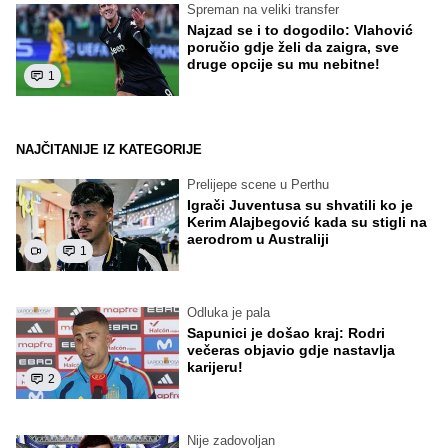
Spreman na veliki transfer
Najzad se i to dogodilo: Vlahović
poručio gdje želi da zaigra, sve
druge opcije su mu nebitne!
1
NAJČITANIJE IZ KATEGORIJE
Prelijepe scene u Perthu
Igrači Juventusa su shvatili ko je
Kerim Alajbegović kada su stigli na
aerodrom u Australiji
1
Odluka je pala
Sapunici je došao kraj: Rodri
večeras objavio gdje nastavlja
karijeru!
2
Nije zadovoljan