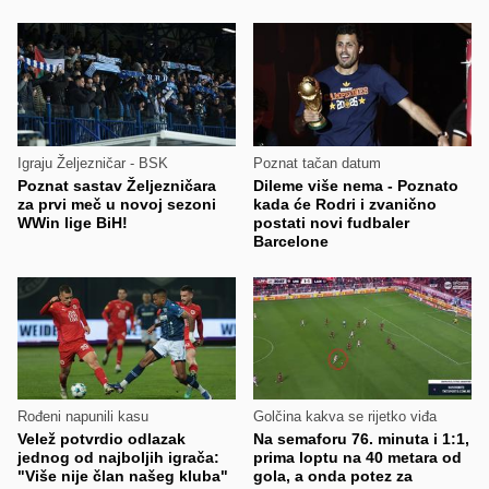
Igraju Željezničar - BSK
Poznat tačan datum
Poznat sastav Željezničara
Dileme više nema - Poznato
za prvi meč u novoj sezoni
kada će Rodri i zvanično
WWin lige BiH!
postati novi fudbaler
Barcelone
Rođeni napunili kasu
Golčina kakva se rijetko viđa
Velež potvrdio odlazak
Na semaforu 76. minuta i 1:1,
jednog od najboljih igrača:
prima loptu na 40 metara od
"Više nije član našeg kluba"
gola, a onda potez za