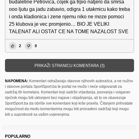
budaletine Petrovica, cojek ga trpio natjero da smrsa
ooo ljutu ga jadu zabavio, odigra 1 utakmicu kako treba
i onda kladionica i zene njemu niko ne moze pomoci
25 klubova je vec promjenio… BIO JE VELIKI
TALENAT ALI OSTAT CE NA TOME NAZALOST SVE
2
0
PRIKAŽI STRANICU KOMENTARA (3)
NAPOMENA:
Komentari odražavaju stavove njihovih autora/ica, a ne nužno
i stavove portala SportSport.ba te portal ne može i neće odgovarati za
sadržaj tih kometara. Komentari koji sadrže vrijeđanja, psovanja i vulgaran
riječnik mogu biti uklonjeni bez najave i objašnjenja, ali to ne obavezuje
SportSport.ba da obriše sve komentare koji krše pravila. Čitanjem prihvatate
mogućnost da među komentarima mogu biti pronađeni sadržaji koji mogu
biti u suprotnosti sa vašim uvjerenjima.
POPULARNO