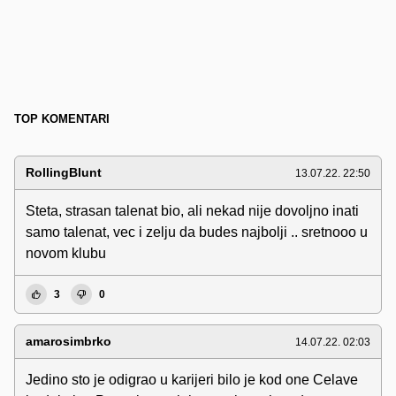
TOP KOMENTARI
RollingBlunt
13.07.22. 22:50
Steta, strasan talenat bio, ali nekad nije dovoljno inati
samo talenat, vec i zelju da budes najbolji .. sretnooo u
novom klubu
3
0
amarosimbrko
14.07.22. 02:03
Jedino sto je odigrao u karijeri bilo je kod one Celave