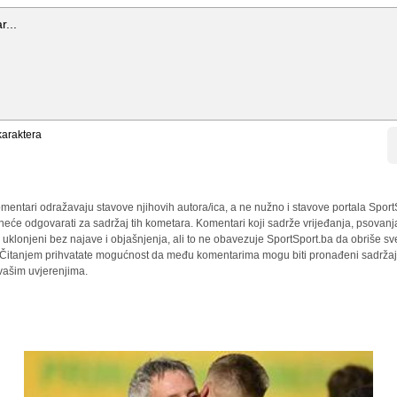
araktera
mentari odražavaju stavove njihovih autora/ica, a ne nužno i stavove portala Sport
 neće odgovarati za sadržaj tih kometara. Komentari koji sadrže vrijeđanja, psovanj
i uklonjeni bez najave i objašnjenja, ali to ne obavezuje SportSport.ba da obriše 
a. Čitanjem prihvatate mogućnost da među komentarima mogu biti pronađeni sadržaji
 vašim uvjerenjima.