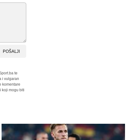
POŠALJI
Sport.ba te
a i vulgaran
sve komentare
 koji mogu biti