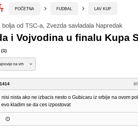
POČETNA
FUDBAL
LAV KUP
a bolja od TSC-a, Zvezda savladala Napredak
a i Vojvodina u finalu Kupa S
(1)
1414
07
isi nista ako ne izbacis nesto o Gubicaru iz srbije na ovom po
Al evo kladim se da ces izpostovat