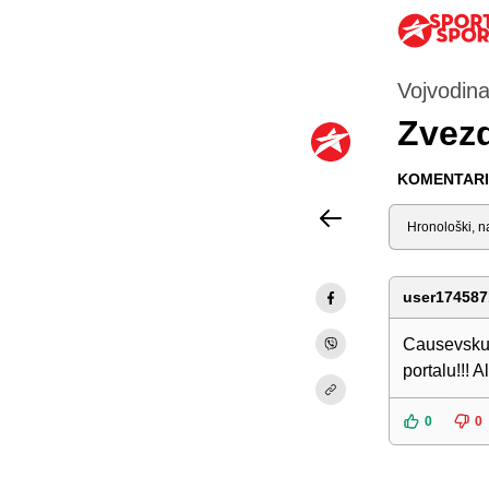
Vojvodin
Zvezd
KOMENTARI 
Sortiraj
user174587
Causevsku n
portalu!!! 
0
0