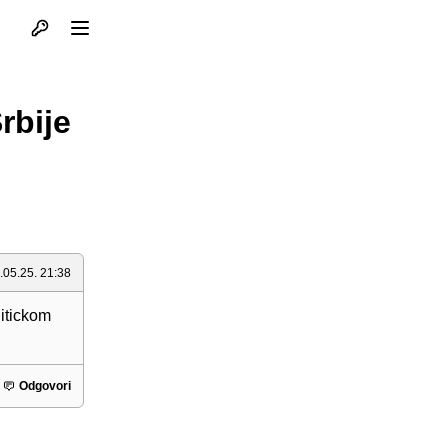
Otvori profil
Otvori meni
rbije
.05.25. 21:38
litickom
Odgovori