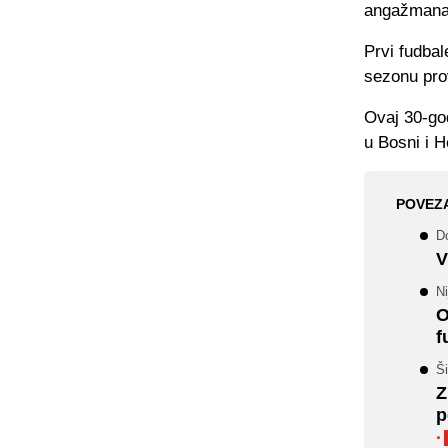
angažmana 
Prvi fudbal
sezonu pr
Ovaj 30-god
u Bosni i He
POVEZ
D
V
Ni
O
f
Ši
Z
p
·