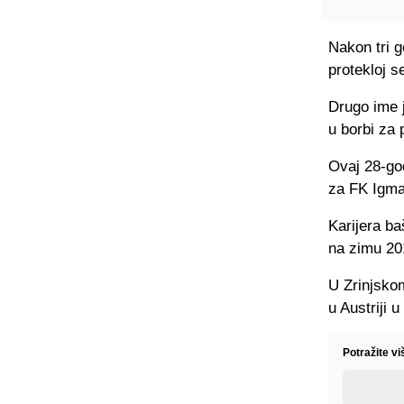
Nakon tri 
protekloj s
Drugo ime 
u borbi za
Ovaj 28-god
za FK Igma
Karijera ba
na zimu 20
U Zrinjskom
u Austriji 
Potražite v