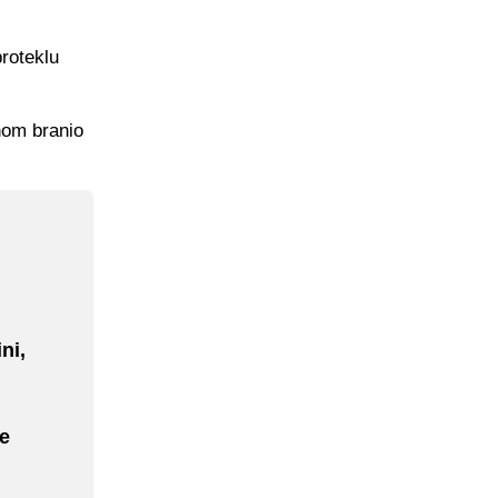
proteklu
vnom branio
ni,
ne