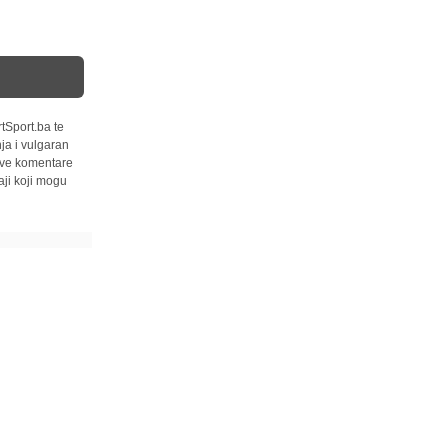
tSport.ba te
ja i vulgaran
 sve komentare
ji koji mogu