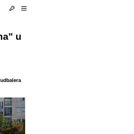
Otvori profil
Otvori meni
na" u
fudbalera