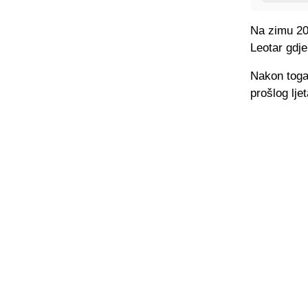
Na zimu 202
Leotar gdje
Nakon toga 
prošlog lje