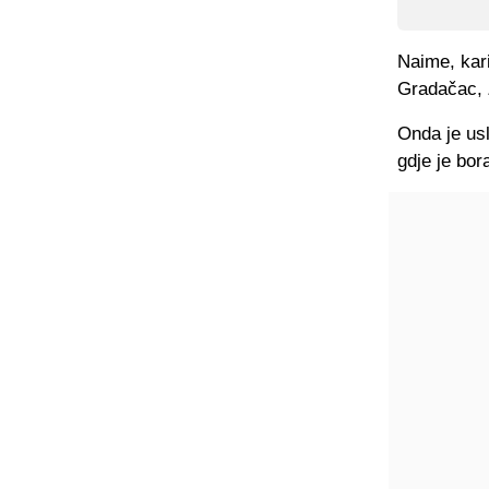
Naime, kari
Gradačac, Z
Onda je usl
gdje je bor