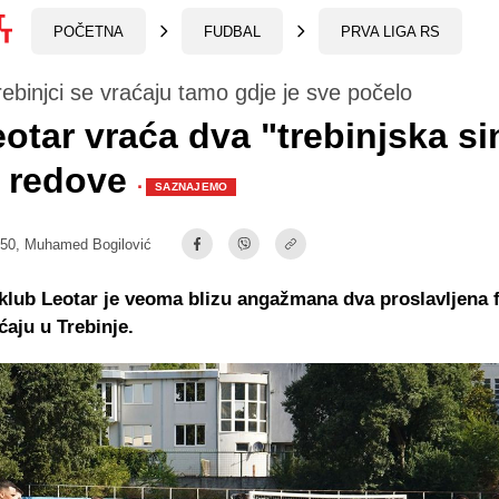
POČETNA
FUDBAL
PRVA LIGA RS
ebinjci se vraćaju tamo gdje je sve počelo
otar vraća dva "trebinjska si
e redove
·
SAZNAJEMO
:50,
Muhamed Bogilović
klub Leotar je veoma blizu angažmana dva proslavljena 
ćaju u Trebinje.