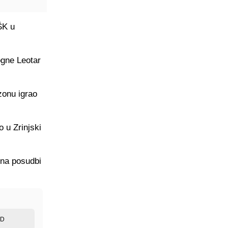
ŠK u
ogne Leotar
zonu igrao
o u Zrinjski
 na posudbi
ED