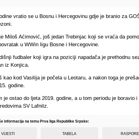
godine vratio se u Bosnu i Hercegovinu gdje je branio za GO
ezoni.
je Miloš Aćimović, još jedan Trebinjac koji se vraća da pom
 povratak u WWin ligu Bosne i Hercegovine.
išnji fudbaler koji igra na poziciji napadača je prethodnu se
n iz Konjica.
š kao kod Vasilija je počela u Leotaru, a nakon toga je preša
15. godine.
 je ostao do ljeta 2019. godine, a u tom periodu je boravio i
u redovima SV Lafnitz.
iše informacija na temu Prva liga Republike Srpske:
VIJESTI
TABELA
RASPOR