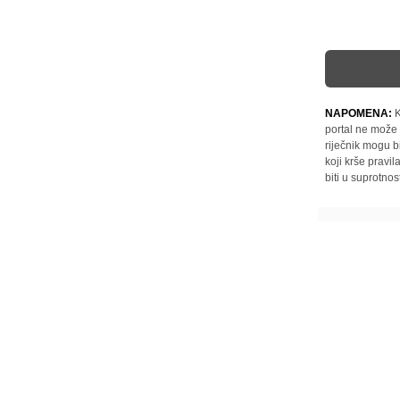
NAPOMENA:
K
portal ne može 
riječnik mogu b
koji krše pravi
biti u suprotnos