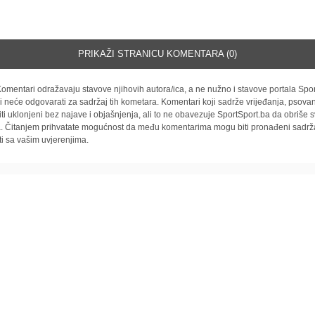
PRIKAŽI STRANICU KOMENTARA (0)
omentari odražavaju stavove njihovih autora/ica, a ne nužno i stavove portala Spor
i neće odgovarati za sadržaj tih kometara. Komentari koji sadrže vrijeđanja, psovan
iti uklonjeni bez najave i objašnjenja, ali to ne obavezuje SportSport.ba da obriše
la. Čitanjem prihvatate mogućnost da među komentarima mogu biti pronađeni sadrža
ti sa vašim uvjerenjima.