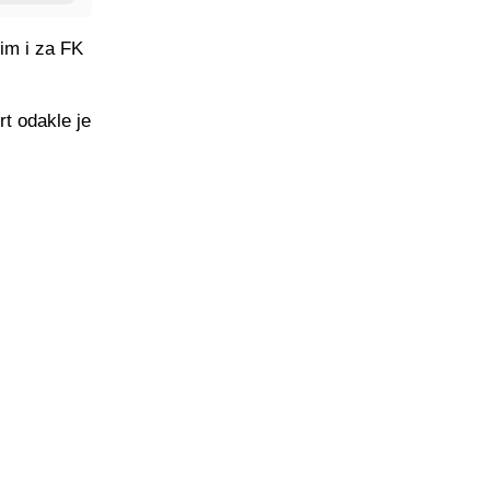
tim i za FK
t odakle je