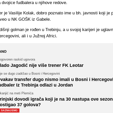
dvojice fudbalera u njihove redove.
er je Vasilije Kolak, dobro poznato ime u bh. javnosti koji je 
oveo u NK GOŠK iz Gabele.
išnji golman je rođen u Trebinju, a u svojoj karijeri je ugla
rcegovini, ali i u Južnoj Africi.
ANO
ogovoren raskid ugovora
lado Jagodić nije više trener FK Leotar
je se dugo zadržao u Bosni i Hercegovini
vakav transfer dugo nismo imali u Bosni i Hercegovi
udbaler Iz Trebinja odlazi u Jordan
kanjić na meti Plemića
rinjski dovodi igrača koji je na 30 nastupa ove sezo
ostigao 37 golova?
SAZNAJEMO