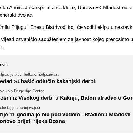
ska Almira Jašarspahića sa klupe, Uprava FK Mladost odluči
enerski dvojac.
Emilu Piljugu i Enesu Bistrivodi koji će voditi ekipu u nastav
 vijesti ozvaničio saopštenjem za javnost kojeg prenosimo u 
a.
ANO
iljirao je bivši fudbaler Željezničara
edad Subašić odlučio kakanjski derbi!
vo kolo Druge lige Centar
osni iz Visokog derbi u Kaknju, Baton stradao u Go
dostaj je zabrinjavajući
rije 11 godina je bio pod vodom - Stadionu Mladosti
onovo prijeti rijeka Bosna