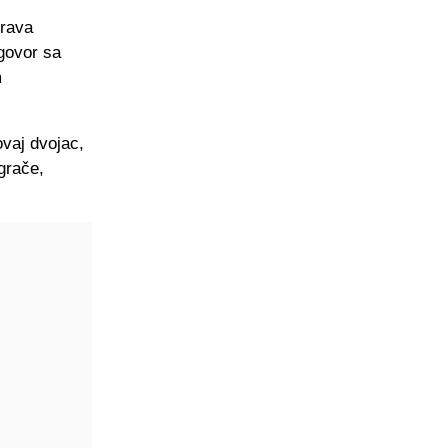
prava
ogovor sa
m
ovaj dvojac,
grače,