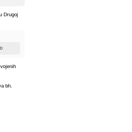
 u Drugoj
ED
svojenih
va bh.