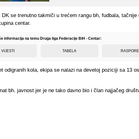
DK se trenutno takmiči u trećem rangu bh, fudbala, tačnije
kupina centar.
še informacija na temu Druga liga Federacije BiH - Centar:
VIJESTI
TABELA
RASPOR
 odigranih kola, ekipa se nalazi na devetoj poziciji sa 13 o
nat bh. javnost jer je ne tako davno bio i član najjačeg društ