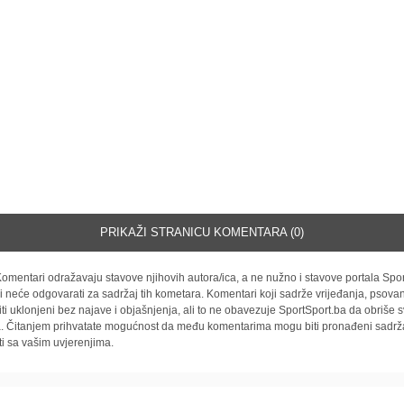
PRIKAŽI STRANICU KOMENTARA (0)
omentari odražavaju stavove njihovih autora/ica, a ne nužno i stavove portala Spor
i neće odgovarati za sadržaj tih kometara. Komentari koji sadrže vrijeđanja, psovan
iti uklonjeni bez najave i objašnjenja, ali to ne obavezuje SportSport.ba da obriše
la. Čitanjem prihvatate mogućnost da među komentarima mogu biti pronađeni sadrža
ti sa vašim uvjerenjima.