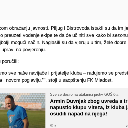
om obraćanju javnosti, Piljug i Bistrovoda istakli su da im je
o preuzeti vođenje ekipe te da će učiniti sve kako bi sezonu 
jbolji mogući način. Naglasili su da vjeruju u tim, žele dobre 
e upravi na povjerenju.
 poručili:
mo sve naše navijače i prijatelje kluba – radujemo se preds
i novom poglavlju.”", stoji u saopštenju FK Mladost.
Sve se desilo na utakmici protiv GOŠK-a
Armin Duvnjak zbog uvreda s tr
napustio klupu Viteza, iz kluba 
osudili napad na njega!
5
2