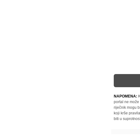
NAPOMENA:
K
portal ne može 
riječnik mogu b
koji krše pravi
biti u suprotnos