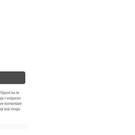
tSport.ba te
ja i vulgaran
 sve komentare
ji koji mogu