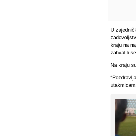
U zajedničk
zadovoljstv
kraju na na
zahvalili s
Na kraju su
“Pozdravlja
utakmicama 