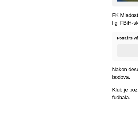
FK Mladost 
ligi FBiH-s
Potražite vi
Nakon deset
bodova.
Klub je poz
fudbala.