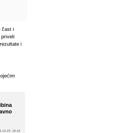
 čast i
priveli
rezultate i
tojećim
ibina
javno
1.10.25. 18:18