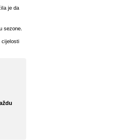
la je da
ku sezone.
cijelosti
raždu