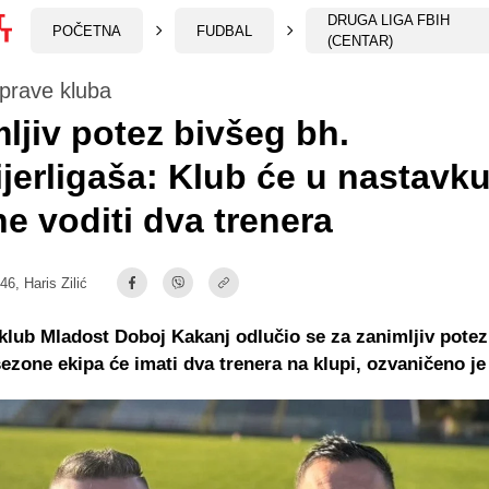
DRUGA LIGA FBIH
POČETNA
FUDBAL
(CENTAR)
prave kluba
ljiv potez bivšeg bh.
jerligaša: Klub će u nastavk
e voditi dva trenera
:46,
Haris Zilić
klub Mladost Doboj Kakanj odlučio se za zanimljiv potez
ezone ekipa će imati dva trenera na klupi, ozvaničeno je