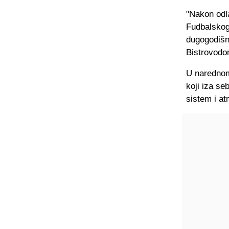
"Nakon odl
Fudbalskog 
dugogodišn
Bistrovodo
U narednom 
koji iza se
sistem i at