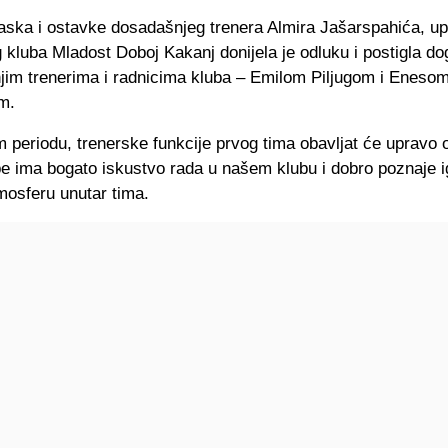
aska i ostavke dosadašnjeg trenera Almira Jašarspahića, u
kluba Mladost Doboj Kakanj donijela je odluku i postigla d
jim trenerima i radnicima kluba – Emilom Piljugom i Eneso
m.
periodu, trenerske funkcije prvog tima obavljat će upravo 
be ima bogato iskustvo rada u našem klubu i dobro poznaje i
mosferu unutar tima.