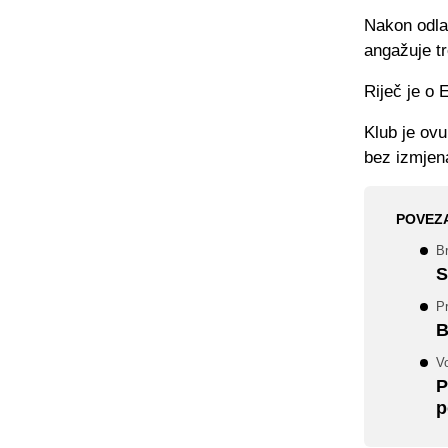
Nakon odla
angažuje tr
Riječ je o 
Klub je ovu
bez izmjen
POVEZ
Br
S
Pr
B
Vo
P
p