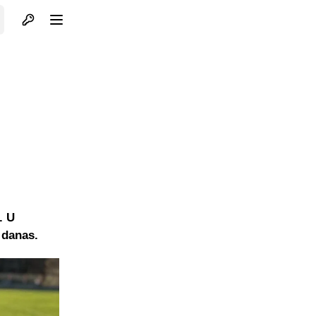
Otvori profil
Otvori meni
u
. U
 danas.