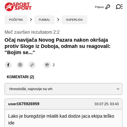
Prijava
Otvori profi
Ot
POČETNA
FUDBAL
SUPERLIGA
Meč završen rezultatom 2:2
Očaj navijača Novog Pazara nakon okršaja
protiv Sloge iz Doboja, odmah su reagovali:
"Bojim se..."
2
KOMENTARI (2)
Sortiraj
user1675926959
03.07.25. 03:43
Lako je buregdzije mlatiti kad dodze jaca ekipa teško
ide