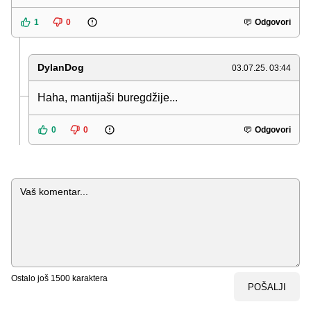
1
0
Odgovori
DylanDog
03.07.25. 03:44
Haha, mantijaši buregdžije...
0
0
Odgovori
Komentar
Ostalo još
1500
karaktera
POŠALJI