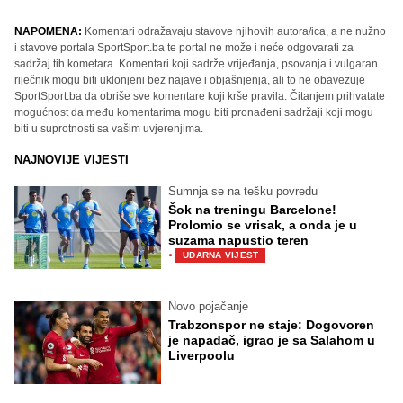
NAPOMENA:
Komentari odražavaju stavove njihovih autora/ica, a ne nužno
i stavove portala SportSport.ba te portal ne može i neće odgovarati za
sadržaj tih kometara. Komentari koji sadrže vrijeđanja, psovanja i vulgaran
riječnik mogu biti uklonjeni bez najave i objašnjenja, ali to ne obavezuje
SportSport.ba da obriše sve komentare koji krše pravila. Čitanjem prihvatate
mogućnost da među komentarima mogu biti pronađeni sadržaji koji mogu
biti u suprotnosti sa vašim uvjerenjima.
NAJNOVIJE VIJESTI
Sumnja se na tešku povredu
Šok na treningu Barcelone!
Prolomio se vrisak, a onda je u
suzama napustio teren
·
UDARNA VIJEST
Novo pojačanje
Trabzonspor ne staje: Dogovoren
je napadač, igrao je sa Salahom u
Liverpoolu