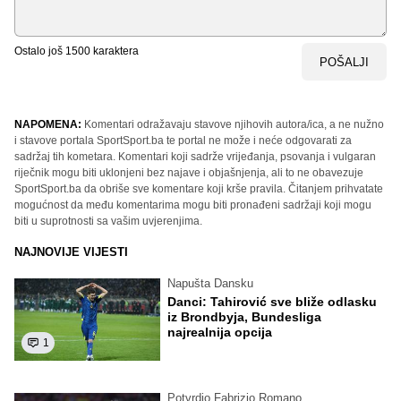
Ostalo još
1500
karaktera
POŠALJI
NAPOMENA:
Komentari odražavaju stavove njihovih autora/ica, a ne nužno
i stavove portala SportSport.ba te portal ne može i neće odgovarati za
sadržaj tih kometara. Komentari koji sadrže vrijeđanja, psovanja i vulgaran
riječnik mogu biti uklonjeni bez najave i objašnjenja, ali to ne obavezuje
SportSport.ba da obriše sve komentare koji krše pravila. Čitanjem prihvatate
mogućnost da među komentarima mogu biti pronađeni sadržaji koji mogu
biti u suprotnosti sa vašim uvjerenjima.
NAJNOVIJE VIJESTI
Napušta Dansku
Danci: Tahirović sve bliže odlasku
iz Brondbyja, Bundesliga
najrealnija opcija
1
Potvrdio Fabrizio Romano