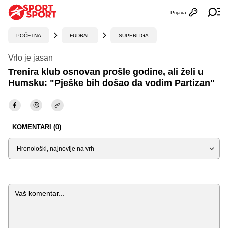
Prijava
Otvori profi
Ot
POČETNA
FUDBAL
SUPERLIGA
Vrlo je jasan
Trenira klub osnovan prošle godine, ali želi u
Humsku: "Pješke bih došao da vodim Partizan"
KOMENTARI (0)
Sortiraj
Komentar