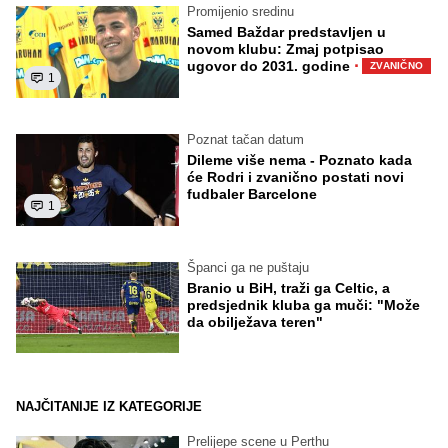
Promijenio sredinu
Samed Baždar predstavljen u
novom klubu: Zmaj potpisao
·
ugovor do 2031. godine
ZVANIČNO
1
Poznat tačan datum
Dileme više nema - Poznato kada
će Rodri i zvanično postati novi
fudbaler Barcelone
1
Španci ga ne puštaju
Branio u BiH, traži ga Celtic, a
predsjednik kluba ga muči: "Može
da obilježava teren"
NAJČITANIJE IZ KATEGORIJE
Prelijepe scene u Perthu