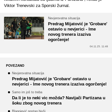
Viktor Trenevski za Sporski žurnal.
Nevjerovatna situacija
Predrag Mijatović je 'Grobare'
ostavio u nevjerici - Ime
novog trenera izaziva
ogorčenje!
04.11.25. 11:48
POVEZANO
Nevjerovatna situacija
Predrag Mijatović je 'Grobare' ostavio u
nevjerici - Ime novog trenera izaziva ogorčenje!
Samo im još to treba
Da li je to neki vic možda? Navijači Partizana u
šoku zbog novog trenera
Blagojević postao bivši