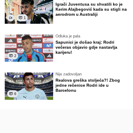
Igrači Juventusa su shvatili ko je
Kerim Alajbegović kada su stigli na
aerodrom u Australiji
1
Odluka je pala
Sapunici je došao kraj: Rodri
večeras objavio gdje nastavlja
karijeru!
2
Nije zadovoljan
Realova greška stoljeća?! Zbog
jedne rečenice Rodri ide u
Barcelonu
6