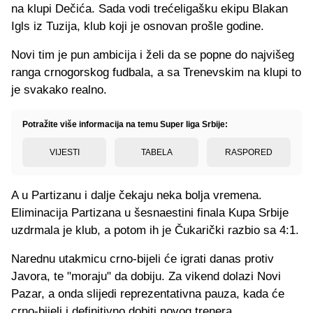
na klupi Dečića. Sada vodi trećeligašku ekipu Blakan
Igls iz Tuzija, klub koji je osnovan prošle godine.
Novi tim je pun ambicija i želi da se popne do najvišeg
ranga crnogorskog fudbala, a sa Trenevskim na klupi to
je svakako realno.
Potražite više informacija na temu Super liga Srbije:
VIJESTI
TABELA
RASPORED
A u Partizanu i dalje čekaju neka bolja vremena.
Eliminacija Partizana u šesnaestini finala Kupa Srbije
uzdrmala je klub, a potom ih je Čukarički razbio sa 4:1.
Narednu utakmicu crno-bijeli će igrati danas protiv
Javora, te "moraju" da dobiju. Za vikend dolazi Novi
Pazar, a onda slijedi reprezentativna pauza, kada će
crno-bijeli i definitivno dobiti novog trenera.