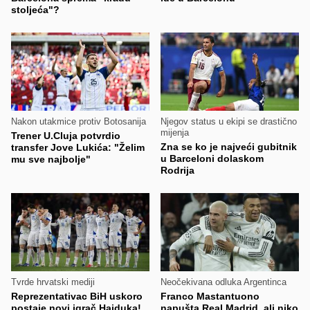
stoljeća"?
Nakon utakmice protiv Botosanija
Njegov status u ekipi se drastično
mijenja
Trener U.Cluja potvrdio
Zna se ko je najveći gubitnik
transfer Jove Lukića: "Želim
u Barceloni dolaskom
mu sve najbolje"
Rodrija
Tvrde hrvatski mediji
Neočekivana odluka Argentinca
Reprezentativac BiH uskoro
Franco Mastantuono
postaje novi igrač Hajduka!
napušta Real Madrid, ali niko