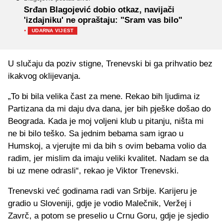
Srđan Blagojević dobio otkaz, navijači
'izdajniku' ne opraštaju: "Sram vas bilo"
·
UDARNA VIJEST
U slučaju da poziv stigne, Trenevski bi ga prihvatio bez
ikakvog oklijevanja.
„To bi bila velika čast za mene. Rekao bih ljudima iz
Partizana da mi daju dva dana, jer bih pješke došao do
Beograda. Kada je moj voljeni klub u pitanju, ništa mi
ne bi bilo teško. Sa jednim bebama sam igrao u
Humskoj, a vjerujte mi da bih s ovim bebama volio da
radim, jer mislim da imaju veliki kvalitet. Nadam se da
bi uz mene odrasli“, rekao je Viktor Trenevski.
Trenevski već godinama radi van Srbije. Karijeru je
gradio u Sloveniji, gdje je vodio Malečnik, Veržej i
Zavrč, a potom se preselio u Crnu Goru, gdje je sjedio