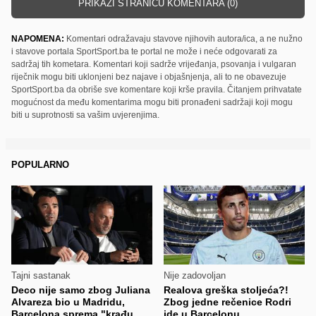
PRIKAŽI STRANICU KOMENTARA (0)
NAPOMENA:
Komentari odražavaju stavove njihovih autora/ica, a ne nužno
i stavove portala SportSport.ba te portal ne može i neće odgovarati za
sadržaj tih kometara. Komentari koji sadrže vrijeđanja, psovanja i vulgaran
riječnik mogu biti uklonjeni bez najave i objašnjenja, ali to ne obavezuje
SportSport.ba da obriše sve komentare koji krše pravila. Čitanjem prihvatate
mogućnost da među komentarima mogu biti pronađeni sadržaji koji mogu
biti u suprotnosti sa vašim uvjerenjima.
POPULARNO
Tajni sastanak
Nije zadovoljan
Deco nije samo zbog Juliana
Realova greška stoljeća?!
Alvareza bio u Madridu,
Zbog jedne rečenice Rodri
Barcelona sprema "krađu
ide u Barcelonu