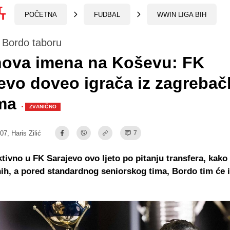
POČETNA
FUDBAL
WWIN LIGA BIH
 Bordo taboru
nova imena na Koševu: FK
evo doveo igrača iz zagreba
ma
·
ZVANIČNO
:07,
Haris Zilić
7
ktivno u FK Sarajevo ovo ljeto po pitanju transfera, kako
nih, a pored standardnog seniorskog tima, Bordo tim će i