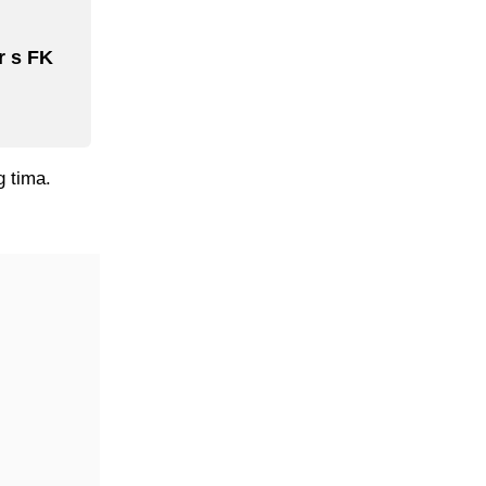
r s FK
g tima.