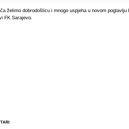
ača želimo dobrodošlicu i mnogo uspjeha u novom poglavlju k
avi FK Sarajevo.
TARI