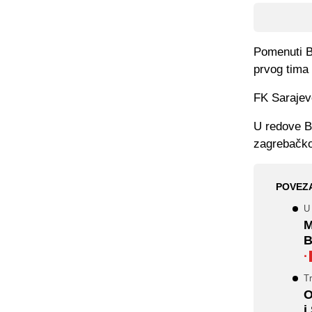
Pomenuti B 
prvog tima 
FK Sarajevo
U redove Bo
zagrebačk
POVEZ
U
M
B
·
Tr
O
i