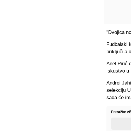
"Dvojica no
Fudbalski 
priključila
Anel Pirić 
iskustvo u 
Andrei Jah
selekciju U
sada će ima
Potražite v