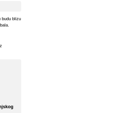
u budu blizu
bala.
iz
njskog