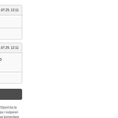
.07.25. 12:11
.07.25. 12:11
o
tSport.ba te
ja i vulgaran
 sve komentare