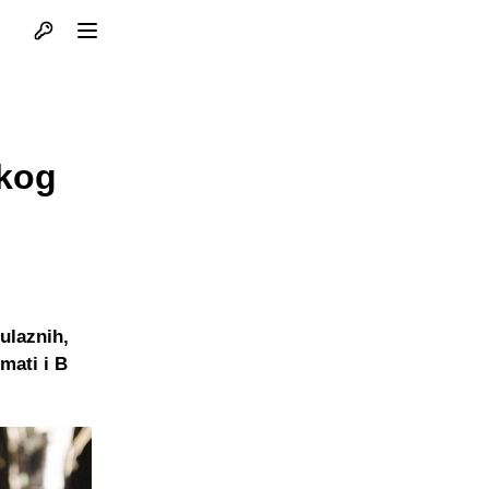
Otvori profil
Otvori meni
čkog
 ulaznih,
mati i B