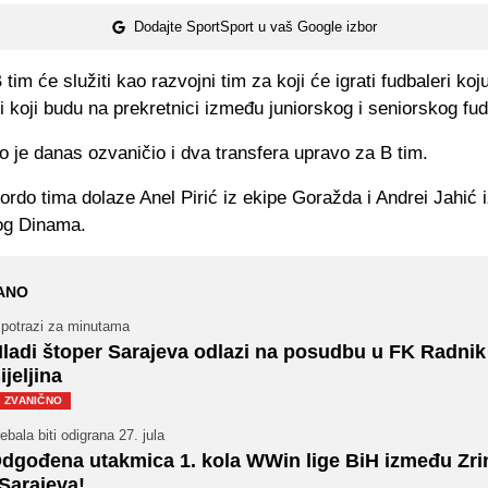
Dodajte SportSport u vaš Google izbor
tim će služiti kao razvojni tim za koji će igrati fudbaleri koj
i koji budu na prekretnici između juniorskog i seniorskog fud
 je danas ozvaničio i dva transfera upravo za B tim.
rdo tima dolaze Anel Pirić iz ekipe Goražda i Andrei Jahić 
og Dinama.
ANO
 potrazi za minutama
ladi štoper Sarajeva odlazi na posudbu u FK Radnik
ijeljina
ZVANIČNO
ebala biti odigrana 27. jula
dgođena utakmica 1. kola WWin lige BiH između Zri
 Sarajeva!