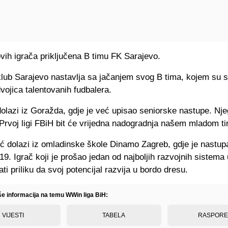
vih igrača priključena B timu FK Sarajevo.
klub Sarajevo nastavlja sa jačanjem svog B tima, kojem su 
 dvojica talentovanih fudbalera.
dolazi iz Goražda, gdje je već upisao seniorske nastupe. Nj
Prvoj ligi FBiH bit će vrijedna nadogradnja našem mladom t
ić dolazi iz omladinske škole Dinamo Zagreb, gdje je nastup
19. Igrač koji je prošao jedan od najboljih razvojnih sistema u
ti priliku da svoj potencijal razvija u bordo dresu.
iše informacija na temu WWin liga BiH:
VIJESTI
TABELA
RASPOR