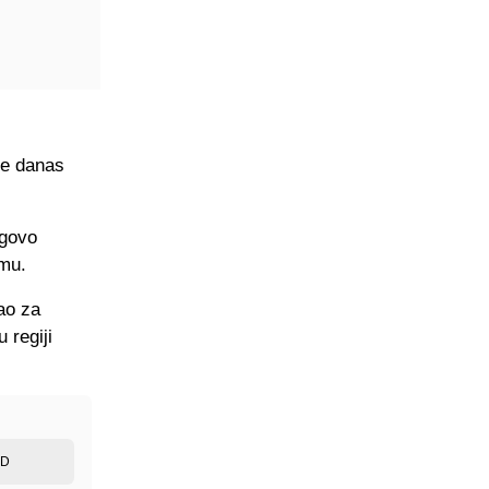
se danas
egovo
imu.
ao za
 regiji
ED