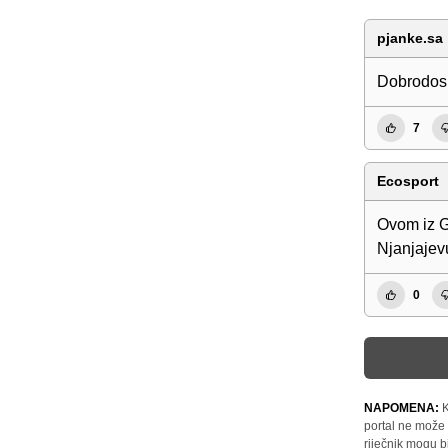
pjanke.sa
Dobrodosl
7
Ecosport
Ovom iz G
Njanjajevu
0
NAPOMENA:
K
portal ne može 
riječnik mogu b