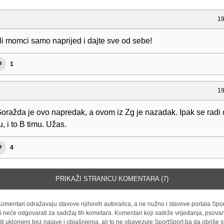
19
i momci samo naprijed i dajte sve od sebe!
1
19
oražda je ovo napredak, a ovom iz Zg je nazadak. Ipak se radi 
, i to B timu. Užas.
4
PRIKAŽI STRANICU KOMENTARA (7)
omentari odražavaju stavove njihovih autora/ica, a ne nužno i stavove portala Spor
i neće odgovarati za sadržaj tih kometara. Komentari koji sadrže vrijeđanja, psovan
iti uklonjeni bez najave i objašnjenja, ali to ne obavezuje SportSport.ba da obriše