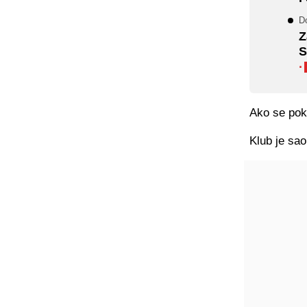
Do
Z
S
·
Ako se pok
Klub je sao