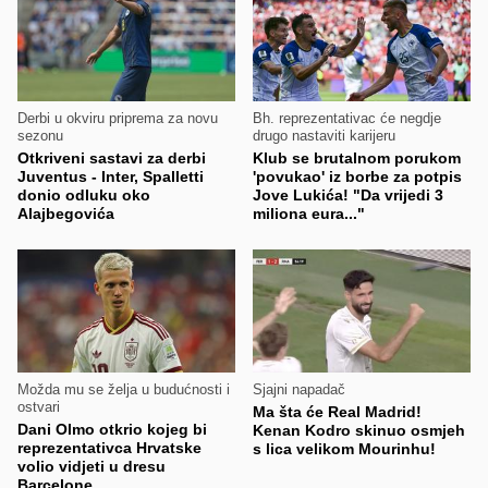
Derbi u okviru priprema za novu
Bh. reprezentativac će negdje
sezonu
drugo nastaviti karijeru
Otkriveni sastavi za derbi
Klub se brutalnom porukom
Juventus - Inter, Spalletti
'povukao' iz borbe za potpis
donio odluku oko
Jove Lukića! "Da vrijedi 3
Alajbegovića
miliona eura..."
Možda mu se želja u budućnosti i
Sjajni napadač
ostvari
Ma šta će Real Madrid!
Dani Olmo otkrio kojeg bi
Kenan Kodro skinuo osmjeh
reprezentativca Hrvatske
s lica velikom Mourinhu!
volio vidjeti u dresu
Barcelone