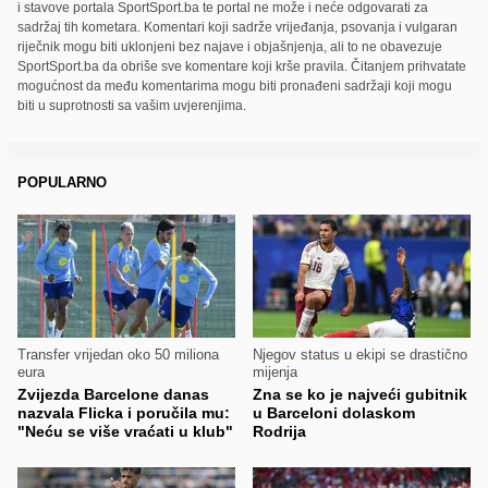
i stavove portala SportSport.ba te portal ne može i neće odgovarati za
sadržaj tih kometara. Komentari koji sadrže vrijeđanja, psovanja i vulgaran
riječnik mogu biti uklonjeni bez najave i objašnjenja, ali to ne obavezuje
SportSport.ba da obriše sve komentare koji krše pravila. Čitanjem prihvatate
mogućnost da među komentarima mogu biti pronađeni sadržaji koji mogu
biti u suprotnosti sa vašim uvjerenjima.
POPULARNO
Transfer vrijedan oko 50 miliona
Njegov status u ekipi se drastično
eura
mijenja
Zvijezda Barcelone danas
Zna se ko je najveći gubitnik
nazvala Flicka i poručila mu:
u Barceloni dolaskom
"Neću se više vraćati u klub"
Rodrija