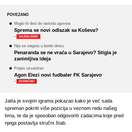
POVEZANO
Moglo bi doći do raskida ugovora
Sprema se novi odlazak sa Koševa?
·
SAZNAJEMO
Nije se naigrao u bordo dresu
Penaranda se ne vraća u Sarajevo? Stigla je
zanimljiva ideja
Potpis ozvaničen
Agon Elezi novi fudbaler FK Sarajevo
·
ZVANIČNO
Jatta je svojim igrama pokazao kako je već sada
spreman pokriti više pozicija u veznom redu našeg
tima, te da je sposoban odgovoriti zadacima koje pred
njega postavlja stručni štab.