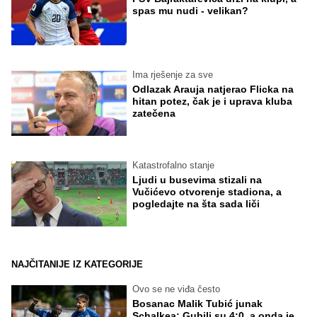
spas mu nudi - velikan?
Ima rješenje za sve
Odlazak Arauja natjerao Flicka na
hitan potez, čak je i uprava kluba
zatečena
Katastrofalno stanje
Ljudi u busevima stizali na
Vučićevo otvorenje stadiona, a
pogledajte na šta sada liči
NAJČITANIJE IZ KATEGORIJE
Ovo se ne viđa često
Bosanac Malik Tubić junak
Schalkea: Gubili su 4:0, a onda je