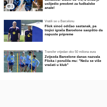
uslijedio preokret za fudbalske
1
anale!
Vratili se u Barcelonu
Flick sinoć održao sastanak, pa
trojici igrača Barcelone saopštio da
napuste pripreme
Transfer vrijedan oko 50 miliona eura
Zvijezda Barcelone danas nazvala
Flicka i poručila mu: "Neću se više
vraćati u klub"