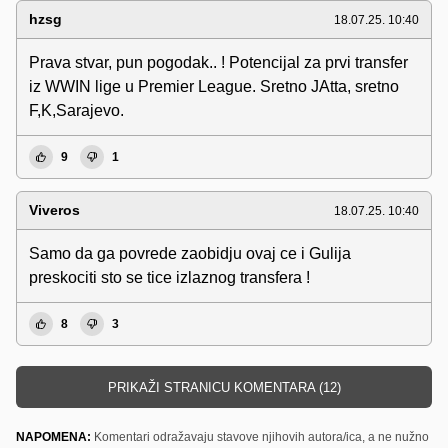
hzsg
18.07.25. 10:40
Prava stvar, pun pogodak.. ! Potencijal za prvi transfer
iz WWIN lige u Premier League. Sretno JAtta, sretno
F,K,Sarajevo.
9
1
Viveros
18.07.25. 10:40
Samo da ga povrede zaobidju ovaj ce i Gulija
preskociti sto se tice izlaznog transfera !
8
3
PRIKAŽI STRANICU KOMENTARA (12)
NAPOMENA:
Komentari odražavaju stavove njihovih autora/ica, a ne nužno