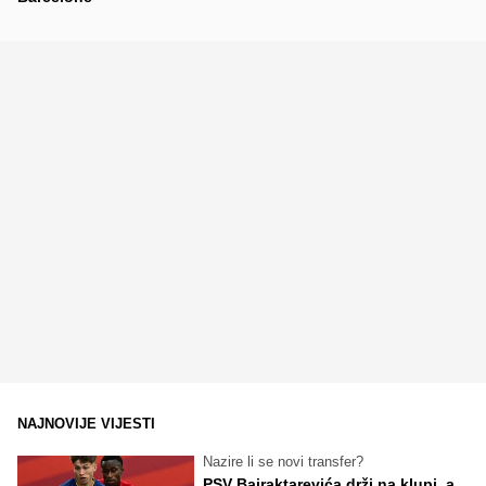
NAJNOVIJE VIJESTI
Nazire li se novi transfer?
PSV Bajraktarevića drži na klupi, a