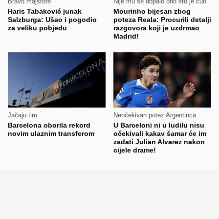
Bravo majstore
Nije mu se dopalo ono što je čuo
Haris Tabaković junak
Mourinho bijesan zbog
Salzburga: Ušao i pogodio
poteza Reala: Procurili detalji
za veliku pobjedu
razgovora koji je uzdrmao
Madrid!
Jačaju tim
Neočekivan potez Argentinca
Barcelona oborila rekord
U Barceloni ni u ludilu nisu
novim ulaznim transferom
očekivali kakav šamar će im
zadati Julian Alvarez nakon
cijele drame!