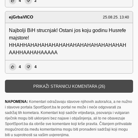
4
2
ejGrbaVICO
25.08.25. 13:40
Najbolji BiH strucnjak! Ostani jos koju godinu Husrefe
majstore!
HHAHHAHAHAHAHAHAHAHAHAHAHAHAHAHAH
AAHHAAHAHAAAAA
4
4
PRIKAŽI STRANICU KOMENTARA (26)
NAPOMENA:
Komentari odražavaju stavove njihovih autora/ica, a ne nužno
i stavove portala SportSport.ba te portal ne može i neće odgovarati za
sadržaj tih kometara. Komentari koji sadrže vrijeđanja, psovanja i vulgaran
riječnik mogu biti uklonjeni bez najave i objašnjenja, ali to ne obavezuje
SportSport.ba da obriše sve komentare koji krše pravila. Čitanjem prihvatate
mogućnost da među komentarima mogu biti pronađeni sadržaji koji mogu
biti u suprotnosti sa vašim uvjerenjima.