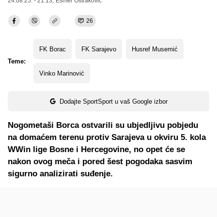
24.08.25. - 21:13,
Esmer Oštraković
26
FK Borac
FK Sarajevo
Husref Musemić
Teme:
Vinko Marinović
Dodajte SportSport u vaš Google izbor
Nogometaši Borca ostvarili su ubjedljivu pobjedu
na domaćem terenu protiv Sarajeva u okviru 5. kola
WWin lige Bosne i Hercegovine, no opet će se
nakon ovog meča i pored šest pogodaka sasvim
sigurno analizirati suđenje.