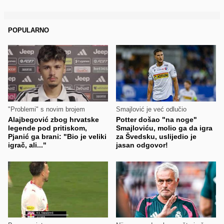
POPULARNO
"Problemi" s novim brojem
Smajlović je već odlučio
Alajbegović zbog hrvatske
Potter došao "na noge"
legende pod pritiskom,
Smajloviću, molio ga da igra
Pjanić ga brani: "Bio je veliki
za Švedsku, uslijedio je
igrač, ali..."
jasan odgovor!