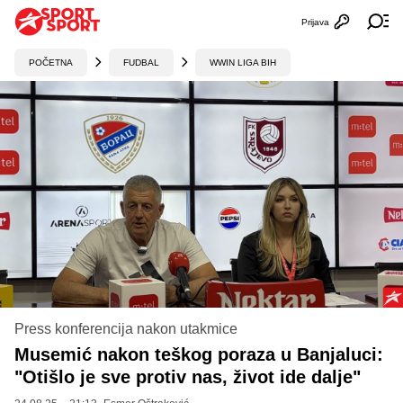
Prijava
Otvori profi
Ot
POČETNA
FUDBAL
WWIN LIGA BIH
Press konferencija nakon utakmice
Musemić nakon teškog poraza u Banjaluci:
"Otišlo je sve protiv nas, život ide dalje"