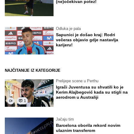
(ne)očekivan potez!
Odluka je pala
Sapunici je došao kraj: Rodri
večeras objavio gdje nastavlja
karijeru!
NAJČITANIJE IZ KATEGORIJE
Prelijepe scene u Perthu
Igrači Juventusa su shvatili ko je
Kerim Alajbegović kada su stigli na
aerodrom u Australiji
1
Jačaju tim
Barcelona oborila rekord novim
ulaznim transferom