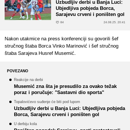
Uzbudljiv derbi u Banja Luci:
Ubjedljiva pobjeda Borca,
Sarajevu crveni i poništen gol
84
24.08.25. 20:41
Nakon utakmice na press konferenciji su govorili šef
stručnog štaba Borca Vinko Marinović i šef stručnog
štaba Sarajeva Husref Musemić.
POVEZANO
Reakcije na derbi
Musemić zna šta je presudilo za ovako težak
poraz i poručuje: "Sastavni dio sporta"
Topalovićevo suđenje će biti pod lupom
Uzbudljiv derbi u Banja Luci: Ubjedljiva pobjeda
Borca, Sarajevu crveni i poništen gol
U derbiju kola