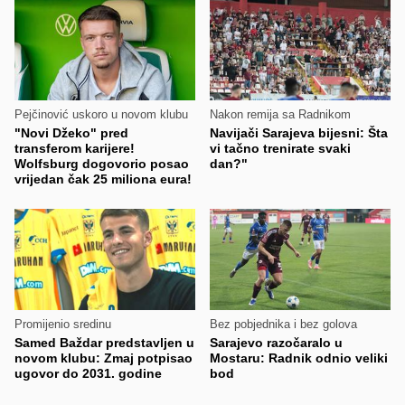
Pejčinović uskoro u novom klubu
Nakon remija sa Radnikom
"Novi Džeko" pred
Navijači Sarajeva bijesni: Šta
transferom karijere!
vi tačno trenirate svaki
Wolfsburg dogovorio posao
dan?"
vrijedan čak 25 miliona eura!
Promijenio sredinu
Bez pobjednika i bez golova
Samed Baždar predstavljen u
Sarajevo razočaralo u
novom klubu: Zmaj potpisao
Mostaru: Radnik odnio veliki
ugovor do 2031. godine
bod