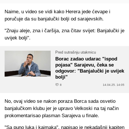
Naime, u video se vidi kako Herera jede ćevape i
poručuje da su banjalučki bolji od sarajevskih.
"Znaju aleje, zna i čaršija, zna čitav svijet: Banjalučki je
uvijek bolji".
Pred sutrašnju utakmicu
Borac zadao udarac "ispod
pojasa" Sarajevu, čeka se
odgovor: "Banjalučki je uvijek
bolji"
8
14.04.25. 14:05
No, ovaj video se nakon poraza Borca sada osvetio
banjalučkom klubu jer je upravo Velkoski na taj način
prokomentarisao plasman Sarajeva u finale.
"Sa puno luka i kajmaka", napisao je nekadašnji kapiten