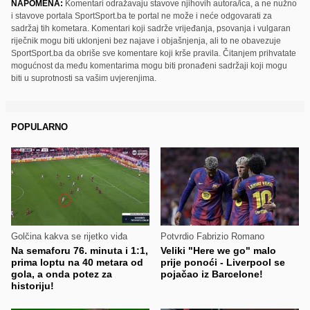
NAPOMENA:
Komentari odražavaju stavove njihovih autora/ica, a ne nužno
i stavove portala SportSport.ba te portal ne može i neće odgovarati za
sadržaj tih kometara. Komentari koji sadrže vrijeđanja, psovanja i vulgaran
riječnik mogu biti uklonjeni bez najave i objašnjenja, ali to ne obavezuje
SportSport.ba da obriše sve komentare koji krše pravila. Čitanjem prihvatate
mogućnost da među komentarima mogu biti pronađeni sadržaji koji mogu
biti u suprotnosti sa vašim uvjerenjima.
POPULARNO
Golčina kakva se rijetko viđa
Potvrdio Fabrizio Romano
Na semaforu 76. minuta i 1:1,
Veliki "Here we go" malo
prima loptu na 40 metara od
prije ponoći - Liverpool se
gola, a onda potez za
pojačao iz Barcelone!
historiju!