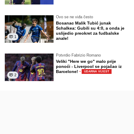
Ovo se ne viđa često
Bosanac Malik Tubić junak
Schalkea: Gubili su 4:0, a onda je
uslijedio preokret za fudbalske
1
anale!
Potvrdio Fabrizio Romano
Veliki "Here we go" malo prije
ponoći - Liverpool se pojačao iz
·
Barcelone!
UDARNA VIJEST
2