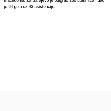
Macedonia. Za Sarajevo je odigrao 236 utakmica i dao
je 64 gola uz 43 asistencije.