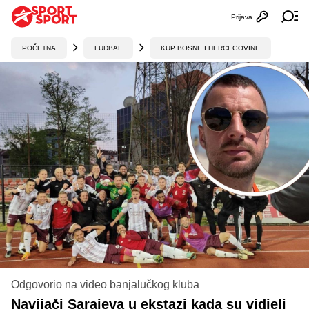
Prijava
Otvori profi
Ot
POČETNA
FUDBAL
KUP BOSNE I HERCEGOVINE
Odgovorio na video banjalučkog kluba
Navijači Sarajeva u ekstazi kada su vidjeli