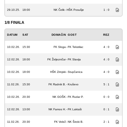
29.10.25.
18:00
NK Čelik
-
HŠK Posušje
1 : 0
1/8 FINALA
DATUM
SAT
DOMAĆIN
GOST
REZ
10.02.26.
15:30
FK Sloga
-
FK Tekstilac
4 : 0
12.02.26.
18:00
FK Željezničar
-
FK Slavija
4 : 0
10.02.26.
18:00
HŠK Zrinjski
-
Stupčanica
4 : 0
11.02.26.
15:30
FK Radnik B.
-
Kruševo
5 : 1
10.02.26.
20:30
NK GOŠK
-
FK Rudar P.
0 : 0
12.02.26.
13:00
NK Famos H.
-
FK Laktaši
0 : 1
11.02.26.
20:30
FK Velež
-
NK Široki B.
2 : 1