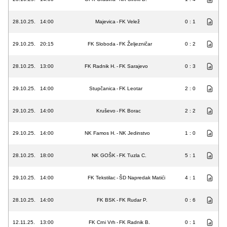
28.10.25.
14:00
Majevica
-
FK Velež
0 : 1
29.10.25.
20:15
FK Sloboda
-
FK Željezničar
0 : 2
28.10.25.
13:00
FK Radnik H.
-
FK Sarajevo
0 : 3
29.10.25.
14:00
Stupčanica
-
FK Leotar
2 : 0
29.10.25.
14:00
Kruševo
-
FK Borac
2 : 2
29.10.25.
14:00
NK Famos H.
-
NK Jedinstvo
1 : 0
28.10.25.
18:00
NK GOŠK
-
FK Tuzla C.
5 : 1
29.10.25.
14:00
FK Tekstilac
-
ŠD Napredak Matići
4 : 1
28.10.25.
14:00
FK BSK
-
FK Rudar P.
0 : 6
12.11.25.
13:00
FK Crni Vrh
-
FK Radnik B.
0 : 1