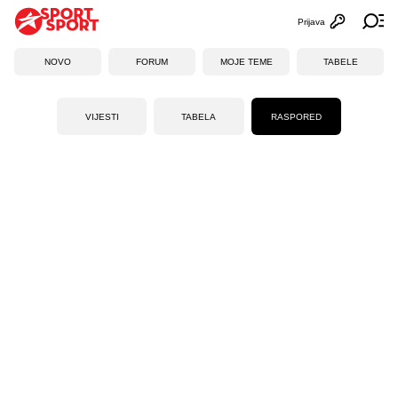
Prijava
Otvori profi
Ot
NOVO
FORUM
MOJE TEME
TABELE
VIJESTI
TABELA
RASPORED