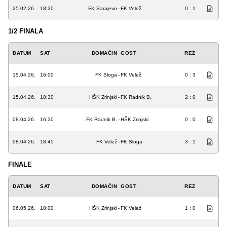
25.02.26.
18:30
FK Sarajevo
-
FK Velež
0 : 1
1/2 FINALA
DATUM
SAT
DOMAĆIN
GOST
REZ
15.04.26.
16:00
FK Sloga
-
FK Velež
0 : 3
15.04.26.
18:30
HŠK Zrinjski
-
FK Radnik B.
2 : 0
08.04.26.
16:30
FK Radnik B.
-
HŠK Zrinjski
0 : 0
08.04.26.
18:45
FK Velež
-
FK Sloga
3 : 1
FINALE
DATUM
SAT
DOMAĆIN
GOST
REZ
06.05.26.
18:00
HŠK Zrinjski
-
FK Velež
1 : 0