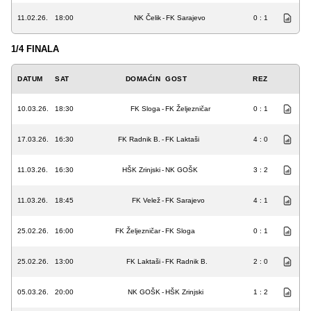
11.02.26.
18:00
NK Čelik
-
FK Sarajevo
0 : 1
1/4 FINALA
DATUM
SAT
DOMAĆIN
GOST
REZ
10.03.26.
18:30
FK Sloga
-
FK Željezničar
0 : 1
17.03.26.
16:30
FK Radnik B.
-
FK Laktaši
4 : 0
11.03.26.
16:30
HŠK Zrinjski
-
NK GOŠK
3 : 2
11.03.26.
18:45
FK Velež
-
FK Sarajevo
4 : 1
25.02.26.
16:00
FK Željezničar
-
FK Sloga
0 : 1
25.02.26.
13:00
FK Laktaši
-
FK Radnik B.
2 : 0
05.03.26.
20:00
NK GOŠK
-
HŠK Zrinjski
1 : 2