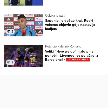
Odluka je pala
Sapunici je došao kraj: Rodri
večeras objavio gdje nastavlja
karijeru!
2
Potvrdio Fabrizio Romano
Veliki "Here we go" malo prije
ponoći - Liverpool se pojačao iz
·
Barcelone!
UDARNA VIJEST
2