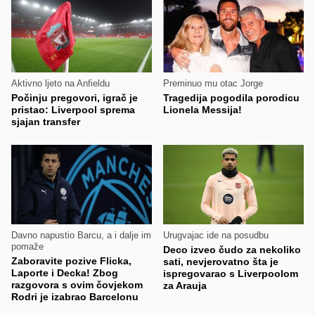
Aktivno ljeto na Anfieldu
Preminuo mu otac Jorge
Počinju pregovori, igrač je
Tragedija pogodila porodicu
pristao: Liverpool sprema
Lionela Messija!
sjajan transfer
Davno napustio Barcu, a i dalje im
Urugvajac ide na posudbu
pomaže
Deco izveo čudo za nekoliko
Zaboravite pozive Flicka,
sati, nevjerovatno šta je
Laporte i Decka! Zbog
ispregovarao s Liverpoolom
razgovora s ovim čovjekom
za Arauja
Rodri je izabrao Barcelonu