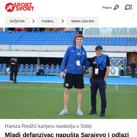
Prijava
Otvori profi
Ot
POČETNA
FUDBAL
WWIN LIGA BIH
Hamza Redžić karijeru nastavlja u Srbiji
Mladi defanzivac napušta Sarajevo i odlazi