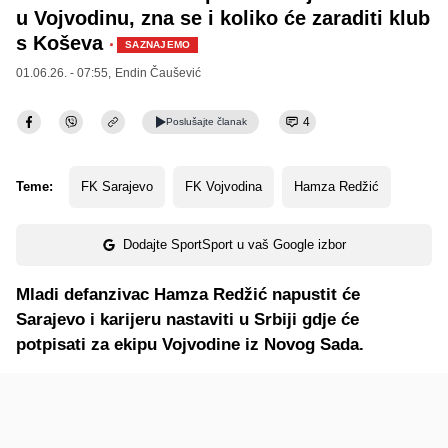
u Vojvodinu, zna se i koliko će zaraditi klub
s Koševa
·
SAZNAJEMO
01.06.26. - 07:55,
Endin Čaušević
4
Poslušajte
članak
Teme:
FK Sarajevo
FK Vojvodina
Hamza Redžić
Dodajte SportSport u vaš Google izbor
Mladi defanzivac Hamza Redžić napustit će
Sarajevo i karijeru nastaviti u Srbiji gdje će
potpisati za ekipu Vojvodine iz Novog Sada.