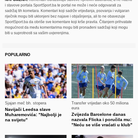
i stavove portala SportSport.ba te portal ne može i neće odgovarati za
sadržaj tih kometara. Komentari koji sadrže vrijeđanja, psovanja i vulgaran
riječnik mogu biti uklonjeni bez najave i objašnjenja, ali to ne obavezuje
SportSport.ba da obriše sve komentare koji krše pravila. Čitanjem prihvatate
mogućnost da među komentarima mogu biti pronađeni sadržaji koji mogu
biti u suprotnosti sa vašim uvjerenjima.
POPULARNO
Sjajan meč bh. stopera
Transfer vrijedan oko 50 miliona
eura
Navijači Leedsa slave
Zvijezda Barcelone danas
Muharemovića: "Najbolji je
nazvala Flicka i poručila mu:
na svijetu"
"Neću se više vraćati u klub"