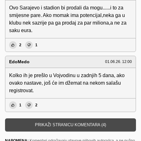
Ovo Sarajevo i stadion bi prodali da mogu......i to za
smijesne pare. Ako momak ima potencijal,neka ga u
klubu nek sazrije pa ga prodaj za par miliona,a ne za
saku eura.
2
1
EdoMedo
01.06.26. 12:00
Kolko ih je prešlo u Vojvodinu u zadnjih 5 dana, ako
ovako nastave, još će im džemat na nekom salašu
registrovat.
1
2
PRIKAŽI STRANICU KOMENTARA (4)
NAPOMENA:
Komentari odražavaju stavove njihovih autora/ica, a ne nužno