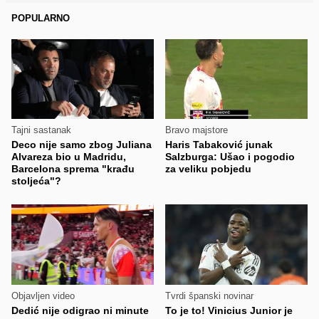
POPULARNO
Tajni sastanak
Bravo majstore
Deco nije samo zbog Juliana
Haris Tabaković junak
Alvareza bio u Madridu,
Salzburga: Ušao i pogodio
Barcelona sprema "krađu
za veliku pobjedu
stoljeća"?
Objavljen video
Tvrdi španski novinar
Dedić nije odigrao ni minute
To je to! Vinicius Junior je