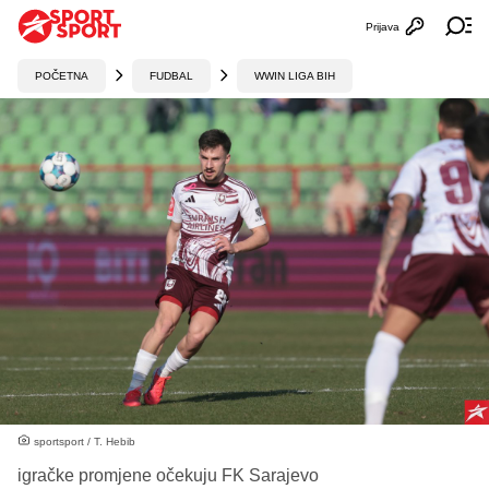
Prijava
Otvori profi
Ot
POČETNA
FUDBAL
WWIN LIGA BIH
sportsport / T. Hebib
igračke promjene očekuju FK Sarajevo