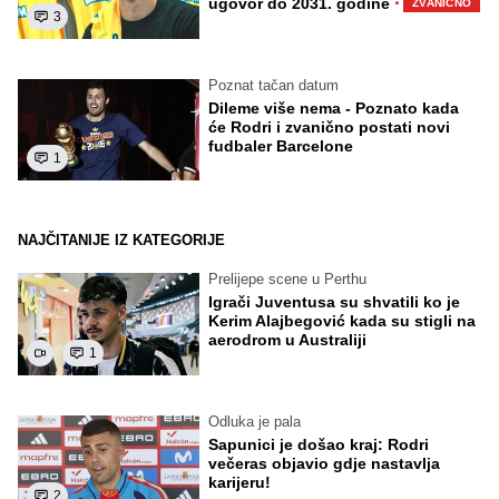
·
ugovor do 2031. godine
ZVANIČNO
3
Poznat tačan datum
Dileme više nema - Poznato kada
će Rodri i zvanično postati novi
fudbaler Barcelone
1
NAJČITANIJE IZ KATEGORIJE
Prelijepe scene u Perthu
Igrači Juventusa su shvatili ko je
Kerim Alajbegović kada su stigli na
aerodrom u Australiji
1
Odluka je pala
Sapunici je došao kraj: Rodri
večeras objavio gdje nastavlja
karijeru!
2