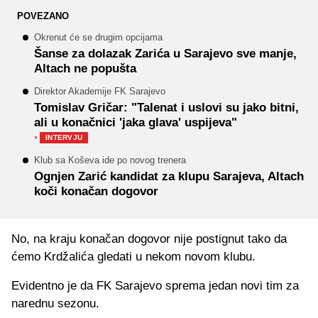
POVEZANO
Okrenut će se drugim opcijama
Šanse za dolazak Zarića u Sarajevo sve manje,
Altach ne popušta
Direktor Akademije FK Sarajevo
Tomislav Gričar: "Talenat i uslovi su jako bitni,
ali u konačnici 'jaka glava' uspijeva"
·
INTERVJU
Klub sa Koševa ide po novog trenera
Ognjen Zarić kandidat za klupu Sarajeva, Altach
koči konačan dogovor
No, na kraju konačan dogovor nije postignut tako da
ćemo Krdžalića gledati u nekom novom klubu.
Evidentno je da FK Sarajevo sprema jedan novi tim za
narednu sezonu.