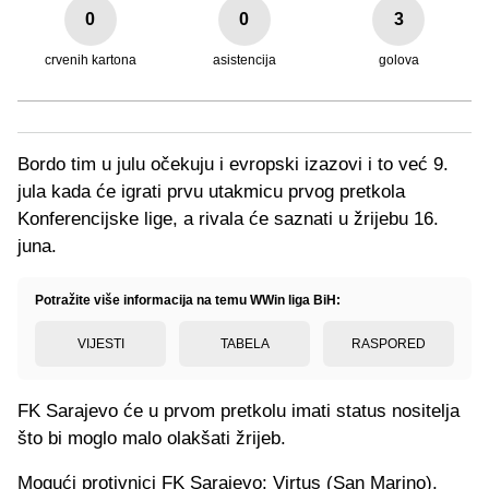
0
0
3
crvenih kartona
asistencija
golova
Bordo tim u julu očekuju i evropski izazovi i to već 9.
jula kada će igrati prvu utakmicu prvog pretkola
Konferencijske lige, a rivala će saznati u žrijebu 16.
juna.
Potražite više informacija na temu WWin liga BiH:
VIJESTI
TABELA
RASPORED
FK Sarajevo će u prvom pretkolu imati status nositelja
što bi moglo malo olakšati žrijeb.
Mogući protivnici FK Sarajevo: Virtus (San Marino),