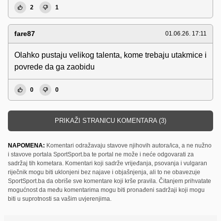
2
1
fare87
01.06.26. 17:11
Olahko pustaju velikog talenta, kome trebaju utakmice i
povrede da ga zaobidu
0
0
PRIKAŽI STRANICU KOMENTARA (3)
NAPOMENA:
Komentari odražavaju stavove njihovih autora/ica, a ne nužno
i stavove portala SportSport.ba te portal ne može i neće odgovarati za
sadržaj tih kometara. Komentari koji sadrže vrijeđanja, psovanja i vulgaran
riječnik mogu biti uklonjeni bez najave i objašnjenja, ali to ne obavezuje
SportSport.ba da obriše sve komentare koji krše pravila. Čitanjem prihvatate
mogućnost da među komentarima mogu biti pronađeni sadržaji koji mogu
biti u suprotnosti sa vašim uvjerenjima.