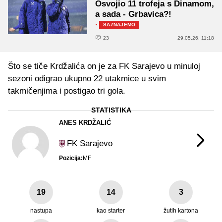
Osvojio 11 trofeja s Dinamom,
a sada - Grbavica?!
·
SAZNAJEMO
23
29.05.26. 11:18
Što se tiče Krdžalića on je za FK Sarajevo u minuloj
sezoni odigrao ukupno 22 utakmice u svim
takmičenjima i postigao tri gola.
STATISTIKA
ANES KRDŽALIĆ
FK Sarajevo
Pozicija:
MF
19
14
3
nastupa
kao starter
žutih kartona