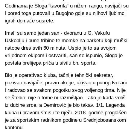
Godinama je Sloga "tavorila" u nižem rangu, navijači su
i pored toga putovali u Bugojno gdje su njihovi ljubimci
igrali domaće susrete.
Imali su samo jedan san - dvoranu u G. Vakufu
Uskoplju i pune tribine te momke na parketu koji muški
natope dres svih 60 minuta. Uspio je to sa svojom
vrijednom ekipom i ostvariti, san se ispunio, Sloga je
postala prelijepa priča u sivilu bh. sporta.
Bio je operativac kluba, tačnije tehnički sekretar,
pozivao navijače, pravio akcije, uživao u punoj dvorani
i radovao se svakom pogotku svog voljenog tima. Nije
se štedio, nije o tome ni razmišljao. Tako je kada voliš
iz dubine srce, a Demirović je bio takav. 1/1. Legenda
kluba u pravom smisli te riječi. 2018. godine proglašen
je za sportskim radnikom godine u Srednjobosanskom
kantonu.