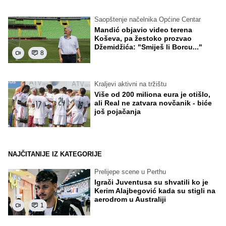
Saopštenje načelnika Općine Centar
Mandić objavio video terena
Koševa, pa žestoko prozvao
Džemidžića: "Smiješ li Borcu..."
8
Kraljevi aktivni na tržištu
Više od 200 miliona eura je otišlo,
ali Real ne zatvara novčanik - biće
još pojačanja
NAJČITANIJE IZ KATEGORIJE
Prelijepe scene u Perthu
Igrači Juventusa su shvatili ko je
Kerim Alajbegović kada su stigli na
aerodrom u Australiji
1