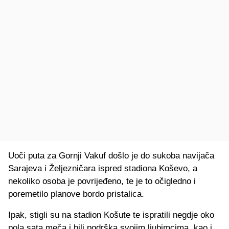
Uoči puta za Gornji Vakuf došlo je do sukoba navijača
Sarajeva i Željezničara ispred stadiona Koševo, a
nekoliko osoba je povrijeđeno, te je to očigledno i
poremetilo planove bordo pristalica.
Ipak, stigli su na stadion Košute te ispratili negdje oko
pola sata meča i bili podrška svojim ljubimcima, kao i