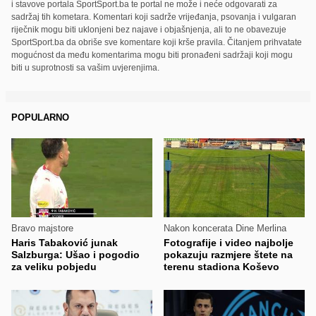
i stavove portala SportSport.ba te portal ne može i neće odgovarati za
sadržaj tih kometara. Komentari koji sadrže vrijeđanja, psovanja i vulgaran
riječnik mogu biti uklonjeni bez najave i objašnjenja, ali to ne obavezuje
SportSport.ba da obriše sve komentare koji krše pravila. Čitanjem prihvatate
mogućnost da među komentarima mogu biti pronađeni sadržaji koji mogu
biti u suprotnosti sa vašim uvjerenjima.
POPULARNO
Bravo majstore
Nakon koncerata Dine Merlina
Haris Tabaković junak
Fotografije i video najbolje
Salzburga: Ušao i pogodio
pokazuju razmjere štete na
za veliku pobjedu
terenu stadiona Koševo