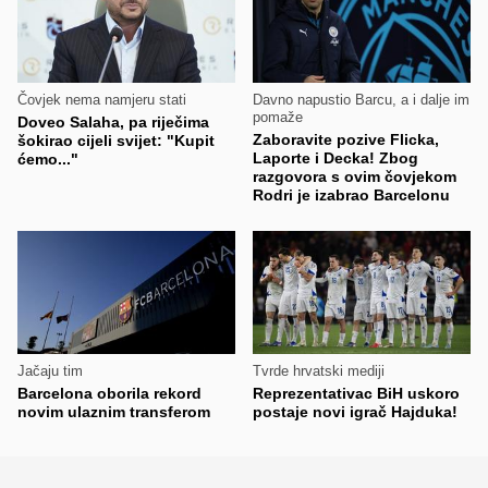
Čovjek nema namjeru stati
Davno napustio Barcu, a i dalje im
pomaže
Doveo Salaha, pa riječima
Zaboravite pozive Flicka,
šokirao cijeli svijet: "Kupit
Laporte i Decka! Zbog
ćemo..."
razgovora s ovim čovjekom
Rodri je izabrao Barcelonu
Jačaju tim
Tvrde hrvatski mediji
Barcelona oborila rekord
Reprezentativac BiH uskoro
novim ulaznim transferom
postaje novi igrač Hajduka!