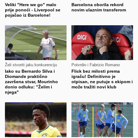
Veliki "Here we go" malo
Barcelona oborila rekord
prije ponoći - Liverpool se
novim ulaznim transferom
pojačao iz Barcelone!
Želi stvoriti jaku konkurenciju
Potvrdio i Fabrizio Romano
Iako su Bernardo Silva i
Flick bez milosti prema
Diomande praktično
igraču! Definitivno je
završena stvar, Mourinho
otpisan, ne putuje s ekipom i
donio odluku: "Želim i
može tražiti novi klub
njega"