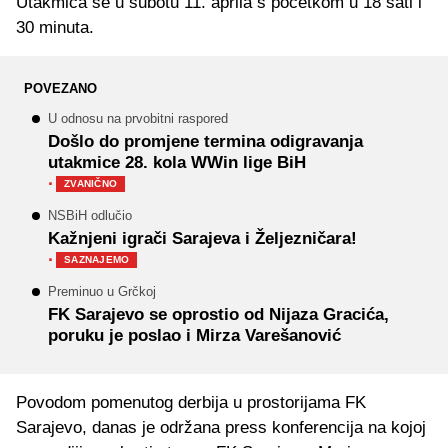
Utakmica se u subotu 11. aprila s početkom u 18 sati i
30 minuta.
POVEZANO
U odnosu na prvobitni raspored
Došlo do promjene termina odigravanja
utakmice 28. kola WWin lige BiH
·
ZVANIČNO
NSBiH odlučio
Kažnjeni igrači Sarajeva i Željezničara!
·
SAZNAJEMO
Preminuo u Grčkoj
FK Sarajevo se oprostio od Nijaza Gracića,
poruku je poslao i Mirza Varešanović
Povodom pomenutog derbija u prostorijama FK
Sarajevo, danas je održana press konferencija na kojoj