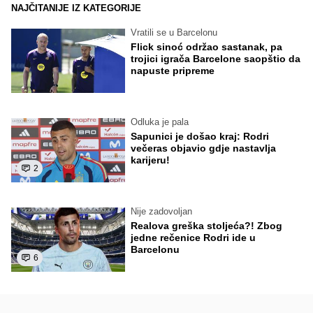
NAJČITANIJE IZ KATEGORIJE
Vratili se u Barcelonu
Flick sinoć održao sastanak, pa
trojici igrača Barcelone saopštio da
napuste pripreme
Odluka je pala
Sapunici je došao kraj: Rodri
večeras objavio gdje nastavlja
karijeru!
2
Nije zadovoljan
Realova greška stoljeća?! Zbog
jedne rečenice Rodri ide u
Barcelonu
6