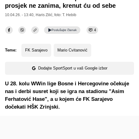
prosjek ne zanima, krenut ću od sebe
10.04.26. - 13:40,
Haris Zilić
, foto: T. Hebib
4
Poslušajte
članak
Teme:
FK Sarajevo
Mario Cvitanović
Dodajte SportSport u vaš Google izbor
U 28. kolu WWin lige Bosne i Hercegovine očekuje
nas i derbi susret koji se igra na stadionu "Asim
Ferhatović Hase", a u kojem će FK Sarajevo
dočekati HŠK Zrinjski.