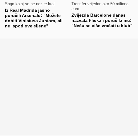
Saga kojoj se ne nazire kraj
Transfer vrijedan oko 50 miliona
eura
Iz Real Madrida jasno
Zvijezda Barcelone danas
poručili Arsenalu: "Možete
nazvala Flicka i poručila mu:
dobiti Viniciusa Juniora, ali
"Neću se više vraćati u klub"
ne ispod ove cijene"