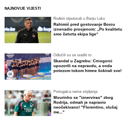
NAJNOVIJE VIJESTI
Rođeni otputovali u Banju Luku
Rahimić pred gostovanje Borcu
iznenadio procjenom: „Po kvalitetu
smo četvrta ekipa lige“
Odlučili su se uraditi to
Skandal u Zagrebu: Crnogorci
upozorili na nepravdu, a onda
potezom tokom himne šokirali sve!
Portugalca nema strpljenja
Mourinho se "iznervirao" zbog
Rodrija, odmah je napravio
neočekivano! "Florentino, slušaj
me..."