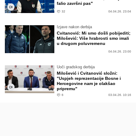
falio završni pas"
32
04.04.26. 23:04
Izjave nakon derbija
Cvitanović: Mi smo došli pobijediti;
Milošević: Više hrabrosti smo imali
u drugom poluvremenu
04.04.26. 23:00
Uoči gradskog derbija
Milošević i Cvitanović složni:
"Uspjeh reprezentacije Bosne i
Hercegovine nam je olakšao
pripremu"
6
03.04.26. 10:16