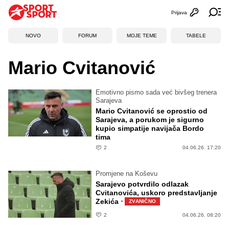
Prijava
Otvori profi
Ot
NOVO
FORUM
MOJE TEME
TABELE
Mario Cvitanović
Emotivno pismo sada već bivšeg trenera
Sarajeva
Mario Cvitanović se oprostio od
Sarajeva, a porukom je sigurno
kupio simpatije navijača Bordo
tima
2
04.06.26. 17:20
Promjene na Koševu
Sarajevo potvrdilo odlazak
Cvitanovića, uskoro predstavljanje
·
Zekića
ZVANIČNO
2
04.06.26. 08:20