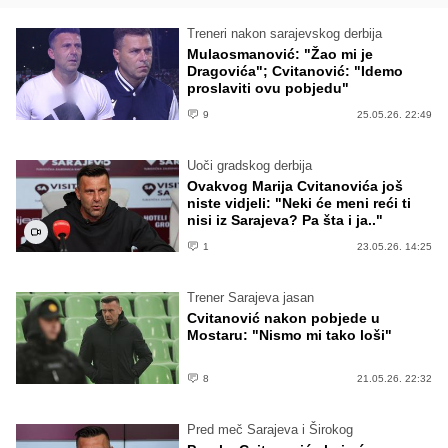
Treneri nakon sarajevskog derbija
Mulaosmanović: "Žao mi je
Dragovića"; Cvitanović: "Idemo
proslaviti ovu pobjedu"
9
25.05.26. 22:49
Uoči gradskog derbija
Ovakvog Marija Cvitanovića još
niste vidjeli: "Neki će meni reći ti
nisi iz Sarajeva? Pa šta i ja.."
1
23.05.26. 14:25
Trener Sarajeva jasan
Cvitanović nakon pobjede u
Mostaru: "Nismo mi tako loši"
8
21.05.26. 22:32
Pred meč Sarajeva i Širokog