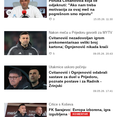
Poruka Cvitanovića koja će
odjeknuti: "Ako nam treba
motivacija za ovaj meč na
pogrešnom smo mjestu"
3
15.05.26. 11:30
Nakon meča u Prijedoru govorili za MYTV
Cvitanović nezadovoljan igrom
prokomentarisao veliki broj
kartona; Ognjenović nikada kraći
5
09.05.26. 20:43
Utakmice uskoro počinju
Cvitanović i Ognjenović odabrali
sastave za duel u Prijedoru,
poznate postave i za Radnik -
Zrinjski
09.05.26. 17:41
Crtice s Koševa
FK Sarajevo: Evropa izborena, igra
·
izgubljena
KOMENTAR