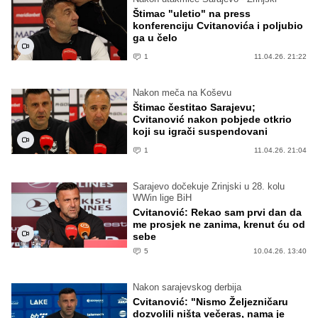
Štimac "uletio" na press
konferenciju Cvitanovića i poljubio
ga u čelo
1
11.04.26. 21:22
Nakon meča na Koševu
Štimac čestitao Sarajevu;
Cvitanović nakon pobjede otkrio
koji su igrači suspendovani
1
11.04.26. 21:04
Sarajevo dočekuje Zrinjski u 28. kolu
WWin lige BiH
Cvitanović: Rekao sam prvi dan da
me prosjek ne zanima, krenut ću od
sebe
5
10.04.26. 13:40
Nakon sarajevskog derbija
Cvitanović: "Nismo Željezničaru
dozvolili ništa večeras, nama je