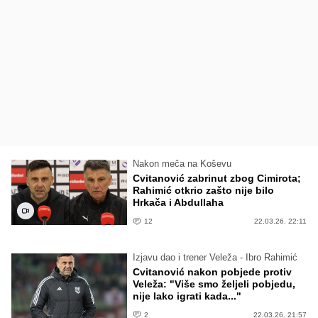
Nakon meča na Koševu
Cvitanović zabrinut zbog Cimirota;
Rahimić otkrio zašto nije bilo
Hrkača i Abdullaha
12
22.03.26. 22:11
Izjavu dao i trener Veleža - Ibro Rahimić
Cvitanović nakon pobjede protiv
Veleža: "Više smo željeli pobjedu,
nije lako igrati kada..."
2
22.03.26. 21:57