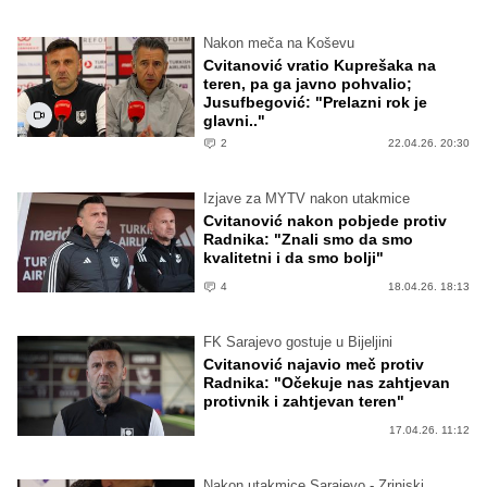
Nakon meča na Koševu
Cvitanović vratio Kuprešaka na
teren, pa ga javno pohvalio;
Jusufbegović: "Prelazni rok je
glavni.."
2
22.04.26. 20:30
Izjave za MYTV nakon utakmice
Cvitanović nakon pobjede protiv
Radnika: "Znali smo da smo
kvalitetni i da smo bolji"
4
18.04.26. 18:13
FK Sarajevo gostuje u Bijeljini
Cvitanović najavio meč protiv
Radnika: "Očekuje nas zahtjevan
protivnik i zahtjevan teren"
17.04.26. 11:12
Nakon utakmice Sarajevo - Zrinjski