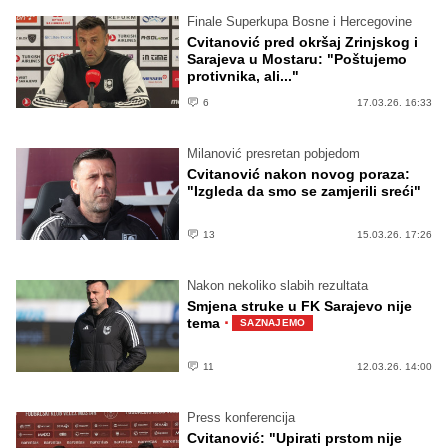
Finale Superkupa Bosne i Hercegovine
Cvitanović pred okršaj Zrinjskog i
Sarajeva u Mostaru: "Poštujemo
protivnika, ali..."
6
17.03.26. 16:33
Milanović presretan pobjedom
Cvitanović nakon novog poraza:
"Izgleda da smo se zamjerili sreći"
13
15.03.26. 17:26
Nakon nekoliko slabih rezultata
Smjena struke u FK Sarajevo nije
·
tema
SAZNAJEMO
11
12.03.26. 14:00
Press konferencija
Cvitanović: "Upirati prstom nije