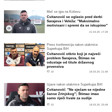
Meč se igra na Koševu
Cvitanović se oglasio pred derbi
Sarajeva i Veleža: "Maksimalno
motivisani i spremi da se iskupimo"
21.03.26. 17:28
Press konferencija nakon utakmice
Superkupa BiH
Cvitanović otkrio koji je najveći
problem Sarajeva, Štimac ne
odustaje od titule državnog
prvenstva
10
18.03.26. 21:48
Izjave nakon utakmice Superkupa BiH
Cvitanović: "Ne sjećam se nijedne
šanse Zrinjskog"; Štimac imao
samo riječi hvale za sudije
10
18.03.26. 20:49