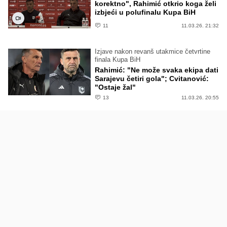
korektno", Rahimić otkrio koga želi
izbjeći u polufinalu Kupa BiH
11
11.03.26. 21:32
Izjave nakon revanš utakmice četvrtine
finala Kupa BiH
Rahimić: "Ne može svaka ekipa dati
Sarajevu četiri gola"; Cvitanović:
"Ostaje žal"
13
11.03.26. 20:55