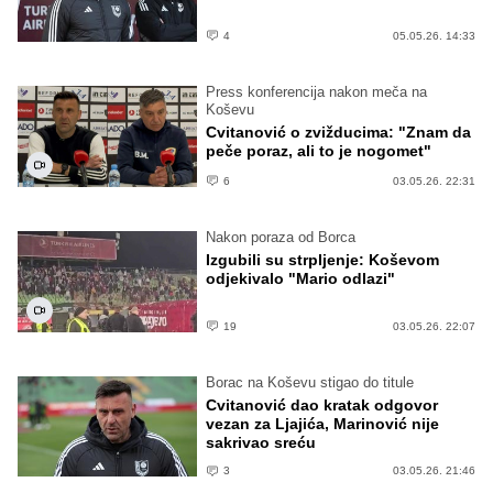
4
05.05.26. 14:33
Press konferencija nakon meča na
Koševu
Cvitanović o zvižducima: "Znam da
peče poraz, ali to je nogomet"
6
03.05.26. 22:31
Nakon poraza od Borca
Izgubili su strpljenje: Koševom
odjekivalo "Mario odlazi"
19
03.05.26. 22:07
Borac na Koševu stigao do titule
Cvitanović dao kratak odgovor
vezan za Ljajića, Marinović nije
sakrivao sreću
3
03.05.26. 21:46