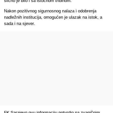
slično je bilo i sa istočnom tribinom.
Nakon pozitivnog sigurnosnog nalaza i odobrenja
nadležnih institucija, omogućen je ulazak na istok, a
sada i na sjever.
FK Sarajevo ovu informaciju potvrdio na zvaničnim