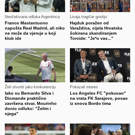
Neočekivana odluka Argentinca
Livaja tragičar gostiju
Franco Mastantuono
Hajduk poražen od
napušta Real Madrid, ali niko
Varaždina, cijela Hrvatska
ne može da vjeruje u koji
šokirana skandiranjem
klub ide
Torcide: "Je*o vas..."
Želi stvoriti jaku konkurenciju
Pokazali interes
Iako su Bernardo Silva i
Los Angeles FC "pokucao"
Diomande praktično
na vrata FK Sarajevo, posao
završena stvar, Mourinho
iz snova Bordo tima
donio odluku: "Želim i
njega"