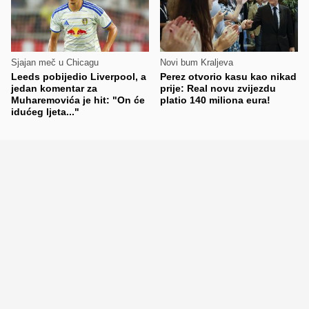
Sjajan meč u Chicagu
Novi bum Kraljeva
Leeds pobijedio Liverpool, a
Perez otvorio kasu kao nikad
jedan komentar za
prije: Real novu zvijezdu
Muharemovića je hit: "On će
platio 140 miliona eura!
idućeg ljeta..."