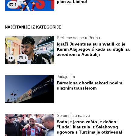
plan za Ličinu!
1
NAJČITANIJE IZ KATEGORIJE
Prelijepe scene u Perthu
Igrači Juventusa su shvatili ko je
Kerim Alajbegović kada su stigli na
aerodrom u Australiji
1
Jačaju tim
Barcelona oborila rekord novim
ulaznim transferom
Spremni su na sve
Sada je jasno zašto je došao:
"Luda" klauzula iz Salahovog
ugovora s Turcima je otkrivena!