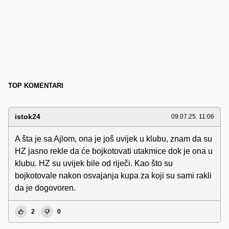
TOP KOMENTARI
istok24
09.07.25. 11:06
A šta je sa Ajlom, ona je još uvijek u klubu, znam da su
HZ jasno rekle da će bojkotovati utakmice dok je ona u
klubu. HZ su uvijek bile od riječi. Kao što su
bojkotovale nakon osvajanja kupa za koji su sami rakli
da je dogovoren.
2
0