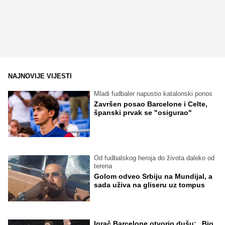
NAJNOVIJE VIJESTI
Mladi fudbaler napustio katalonski ponos
Završen posao Barcelone i Celte,
španski prvak se "osigurao"
Od fudbalskog heroja do života daleko od
terena
Golom odveo Srbiju na Mundijal, a
sada uživa na gliseru uz tompus
Igrač Barcelone otvorio dušu: „Bio