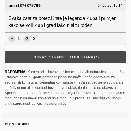
user1676375799
04.07.25. 15:14
Svaka cast za potez.Krste je legenda kluba i primjer
kako se voli klub i grad iako nisi tu rođen.
1
2
PRIKAŽI STRANICU KOMENTARA (7)
NAPOMENA:
Komentari odražavaju stavove njihovih autora/ica, a ne nužno
i stavove portala SportSport.ba te portal ne može i neće odgovarati za
sadržaj tih kometara. Komentari koji sadrže vrijeđanja, psovanja i vulgaran
riječnik mogu biti uklonjeni bez najave i objašnjenja, ali to ne obavezuje
SportSport.ba da obriše sve komentare koji krše pravila. Čitanjem prihvatate
mogućnost da među komentarima mogu biti pronađeni sadržaji koji mogu
biti u suprotnosti sa vašim uvjerenjima.
POPULARNO