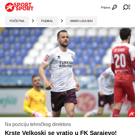
Prijava
Otvori profi
Ot
POČETNA
FUDBAL
WWIN LIGA BIH
Na poziciju tehničkog direktora
Krste Velkoski se vratio u FK Sarajevo!