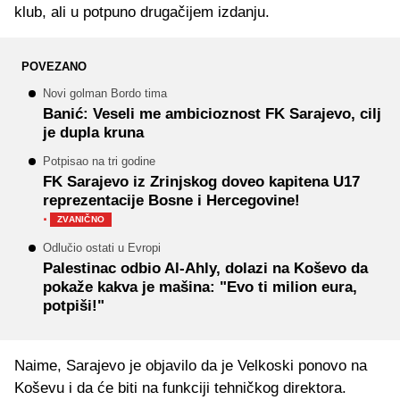
klub, ali u potpuno drugačijem izdanju.
POVEZANO
Novi golman Bordo tima
Banić: Veseli me ambicioznost FK Sarajevo, cilj
je dupla kruna
Potpisao na tri godine
FK Sarajevo iz Zrinjskog doveo kapitena U17
reprezentacije Bosne i Hercegovine!
·
ZVANIČNO
Odlučio ostati u Evropi
Palestinac odbio Al-Ahly, dolazi na Koševo da
pokaže kakva je mašina: "Evo ti milion eura,
potpiši!"
Naime, Sarajevo je objavilo da je Velkoski ponovo na
Koševu i da će biti na funkciji tehničkog direktora.