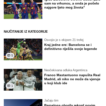
sam na vrhuncu, a onda je počelo
najgore ljeto mog života“
NAJČITANIJE IZ KATEGORIJE
Osvojio je s ekipom 21 trofej
Kraj jedne ere: Barcelona se i
definitivno riješila svoje legende
5
Neočekivana odluka Argentinca
Franco Mastantuono napušta Real
Madrid, ali niko ne može da vjeruje
u koji klub ide
1
Jačaju tim
Barcelona oborila rekord novim