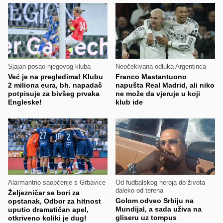
Sjajan posao njegovog kluba
Neočekivana odluka Argentinca
Već je na pregledima! Klubu
Franco Mastantuono
2 miliona eura, bh. napadač
napušta Real Madrid, ali niko
potpisuje za bivšeg prvaka
ne može da vjeruje u koji
Engleske!
klub ide
Alarmantno saopćenje s Grbavice
Od fudbalskog heroja do života
daleko od terena
Željezničar se bori za
Golom odveo Srbiju na
opstanak, Odbor za hitnost
Mundijal, a sada uživa na
uputio dramatičan apel,
gliseru uz tompus
otkriveno koliki je dug!