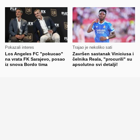
Pokazali interes
Trajao je nekoliko sati
Los Angeles FC "pokucao"
Završen sastanak Viniciusa i
na vrata FK Sarajevo, posao
čelnika Reala, "procurili" su
iz snova Bordo tima
apsolutno svi detalji!