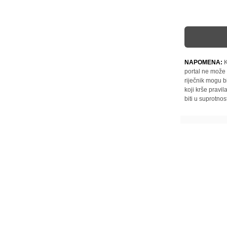
NAPOMENA:
K
portal ne može 
riječnik mogu b
koji krše pravi
biti u suprotnos