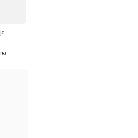
je
ima