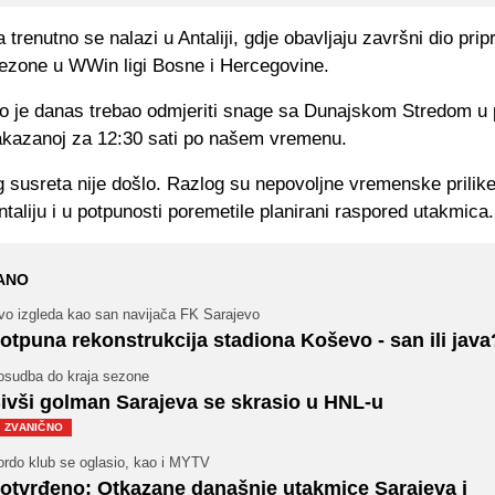
 trenutno se nalazi u Antaliji, gdje obavljaju završni dio pri
ezone u WWin ligi Bosne i Hercegovine.
o je danas trebao odmjeriti snage sa Dunajskom Stredom u pr
akazanoj za 12:30 sati po našem vremenu.
g susreta nije došlo. Razlog su nepovoljne vremenske prilik
ntaliju i u potpunosti poremetile planirani raspored utakmica.
ANO
vo izgleda kao san navijača FK Sarajevo
otpuna rekonstrukcija stadiona Koševo - san ili java
osudba do kraja sezone
ivši golman Sarajeva se skrasio u HNL-u
ZVANIČNO
ordo klub se oglasio, kao i MYTV
otvrđeno: Otkazane današnje utakmice Sarajeva i