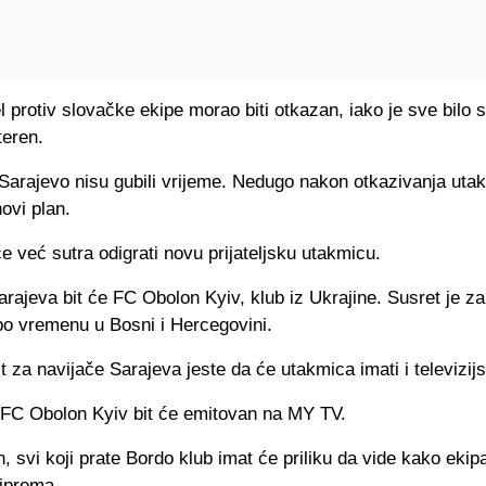
l protiv slovačke ekipe morao biti otkazan, iako je sve bilo
teren.
 Sarajevo nisu gubili vrijeme. Nedugo nakon otkazivanja uta
novi plan.
e već sutra odigrati novu prijateljsku utakmicu.
arajeva bit će FC Obolon Kyiv, klub iz Ukrajine. Susret je z
po vremenu u Bosni i Hercegovini.
t za navijače Sarajeva jeste da će utakmica imati i televizijs
 FC Obolon Kyiv bit će emitovan na MY TV.
n, svi koji prate Bordo klub imat će priliku da vide kako ekip
riprema.