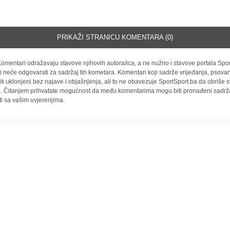
PRIKAŽI STRANICU KOMENTARA (0)
omentari odražavaju stavove njihovih autora/ica, a ne nužno i stavove portala Spor
i neće odgovarati za sadržaj tih kometara. Komentari koji sadrže vrijeđanja, psovan
iti uklonjeni bez najave i objašnjenja, ali to ne obavezuje SportSport.ba da obriše
la. Čitanjem prihvatate mogućnost da među komentarima mogu biti pronađeni sadrža
ti sa vašim uvjerenjima.