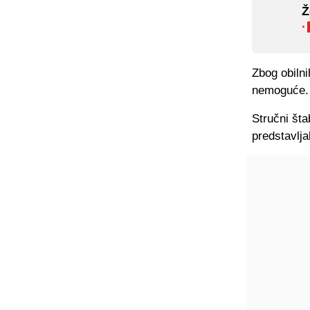
Ž
·
Zbog obilni
nemoguće.
Stručni šta
predstavlja