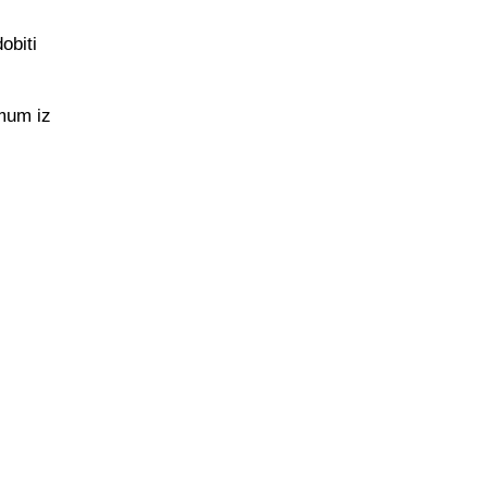
obiti
imum iz