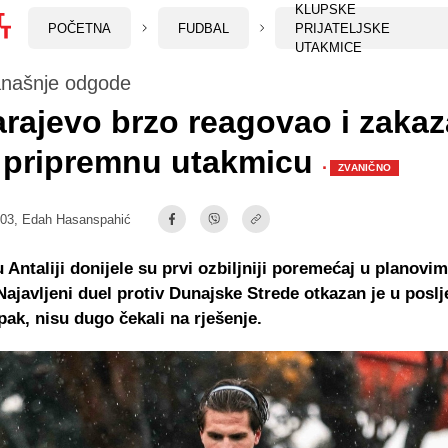
KLUPSKE
POČETNA
FUDBAL
PRIJATELJSKE
UTAKMICE
našnje odgode
rajevo brzo reagovao i zaka
 pripremnu utakmicu
·
ZVANIČNO
:03,
Edah Hasanspahić
 Antaliji donijele su prvi ozbiljniji poremećaj u planovi
Najavljeni duel protiv Dunajske Strede otkazan je u poslj
Ipak, nisu dugo čekali na rješenje.