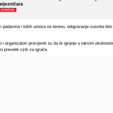
eljezničara
ZVANIČNO
h padavina i loših uslova na terenu, odigravanje susreta bilo 
b i organizatori procijenili su da bi igranje u takvim okolnost
lo prevelik rizik za igrače.