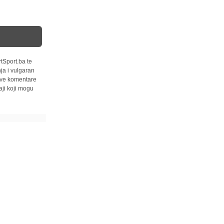
tSport.ba te
ja i vulgaran
 sve komentare
ji koji mogu