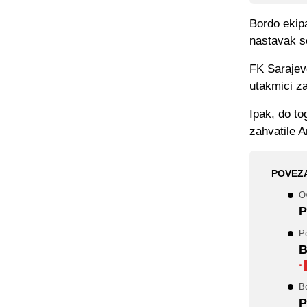
Bordo ekipa
nastavak s
FK Sarajev
utakmici z
Ipak, do to
zahvatile A
POVEZ
O
P
P
B
·
B
P