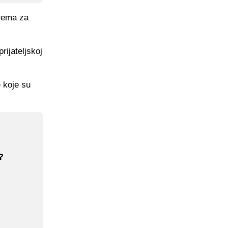
prema za
ijateljskoj
e koje su
?