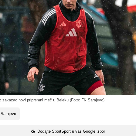
 zakazao novi pripremni meč u Beleku (Foto: FK Sarajevo)
 Sarajevo
Dodajte SportSport u vaš Google izbor