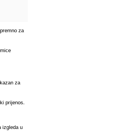
 spremno za
kmice
akazan za
ki prijenos.
a izgleda u