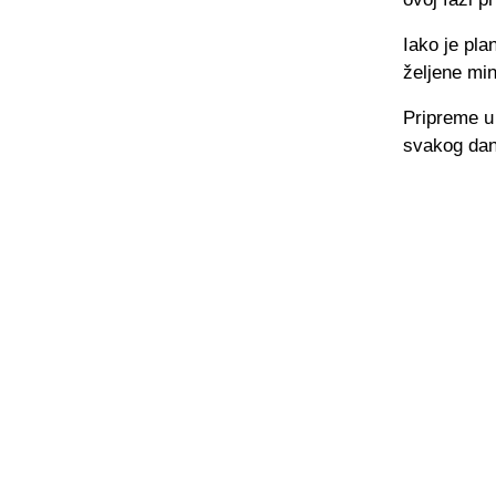
Iako je pla
željene min
Pripreme u 
svakog dan