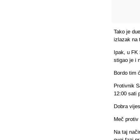
Tako je due
izlazak na 
Ipak, u FK
stigao je i 
Bordo tim ć
Protivnik S
12:00 sati 
Dobra vijes
Meč protiv
Na taj nači
ovoj fazi p