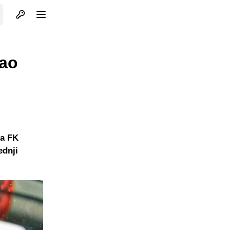
Otvori profil
Otvori meni
zao
ma FK
ednji