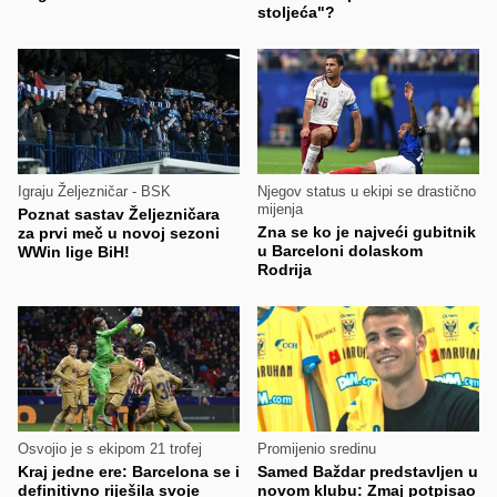
stoljeća"?
Igraju Željezničar - BSK
Njegov status u ekipi se drastično
mijenja
Poznat sastav Željezničara
Zna se ko je najveći gubitnik
za prvi meč u novoj sezoni
u Barceloni dolaskom
WWin lige BiH!
Rodrija
Osvojio je s ekipom 21 trofej
Promijenio sredinu
Kraj jedne ere: Barcelona se i
Samed Baždar predstavljen u
definitivno riješila svoje
novom klubu: Zmaj potpisao