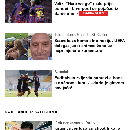
Veliki "Here we go" malo prije
ponoći - Liverpool se pojačao iz
·
Barcelone!
UDARNA VIJEST
Tokom duela Sheriff - St. Gallen
Sramota za kompletnu naciju: UEFA
delegat jučer snimao žene uz
neprimjerene komentare
Skandal
Fudbalska zvijezda napravila haos
u noćnom klubu - Udario je glavom
navijača!
NAJČITANIJE IZ KATEGORIJE
Prelijepe scene u Perthu
Igrači Juventusa su shvatili ko je