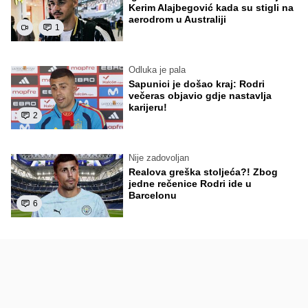
Kerim Alajbegović kada su stigli na
aerodrom u Australiji
1
Odluka je pala
Sapunici je došao kraj: Rodri
večeras objavio gdje nastavlja
karijeru!
2
Nije zadovoljan
Realova greška stoljeća?! Zbog
jedne rečenice Rodri ide u
Barcelonu
6