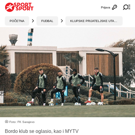
Prijava
Otvori profi
Ot
POČETNA
FUDBAL
KLUPSKE PRIJATELJSKE UTAKMICE
Foto: FK Sarajevo
Bordo klub se oglasio, kao i MYTV