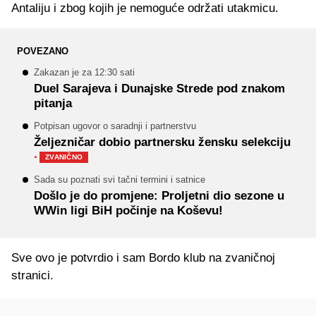
Antaliju i zbog kojih je nemoguće održati utakmicu.
POVEZANO
Zakazan je za 12:30 sati
Duel Sarajeva i Dunajske Strede pod znakom
pitanja
Potpisan ugovor o saradnji i partnerstvu
Željezničar dobio partnersku žensku selekciju
·
ZVANIČNO
Sada su poznati svi tačni termini i satnice
Došlo je do promjene: Proljetni dio sezone u
WWin ligi BiH počinje na Koševu!
Sve ovo je potvrdio i sam Bordo klub na zvaničnoj
stranici.