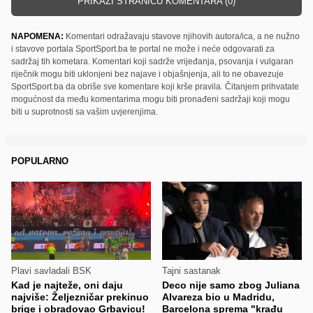
PRIKAŽI STRANICU KOMENTARA (0)
NAPOMENA:
Komentari odražavaju stavove njihovih autora/ica, a ne nužno
i stavove portala SportSport.ba te portal ne može i neće odgovarati za
sadržaj tih kometara. Komentari koji sadrže vrijeđanja, psovanja i vulgaran
riječnik mogu biti uklonjeni bez najave i objašnjenja, ali to ne obavezuje
SportSport.ba da obriše sve komentare koji krše pravila. Čitanjem prihvatate
mogućnost da među komentarima mogu biti pronađeni sadržaji koji mogu
biti u suprotnosti sa vašim uvjerenjima.
POPULARNO
Plavi savladali BSK
Tajni sastanak
Kad je najteže, oni daju
Deco nije samo zbog Juliana
najviše: Željezničar prekinuo
Alvareza bio u Madridu,
brige i obradovao Grbavicu!
Barcelona sprema "krađu