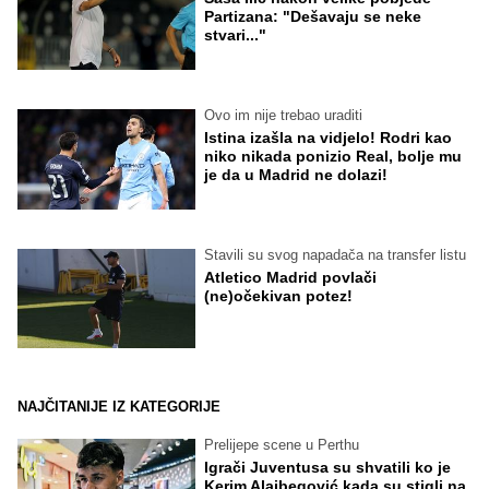
Partizana: "Dešavaju se neke
stvari..."
Ovo im nije trebao uraditi
Istina izašla na vidjelo! Rodri kao
niko nikada ponizio Real, bolje mu
je da u Madrid ne dolazi!
Stavili su svog napadača na transfer listu
Atletico Madrid povlači
(ne)očekivan potez!
NAJČITANIJE IZ KATEGORIJE
Prelijepe scene u Perthu
Igrači Juventusa su shvatili ko je
Kerim Alajbegović kada su stigli na