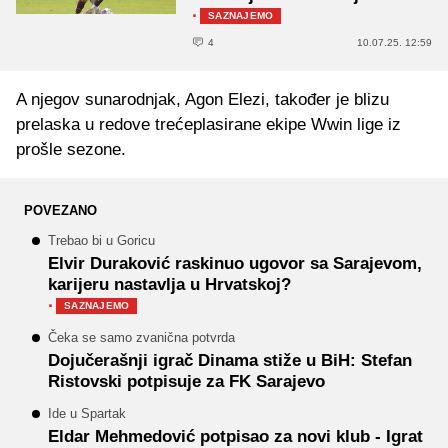
·
SAZNAJEMO
4
10.07.25. 12:59
A njegov sunarodnjak, Agon Elezi, također je blizu
prelaska u redove trećeplasirane ekipe Wwin lige iz
prošle sezone.
POVEZANO
Trebao bi u Goricu
Elvir Duraković raskinuo ugovor sa Sarajevom,
karijeru nastavlja u Hrvatskoj?
·
SAZNAJEMO
Čeka se samo zvanična potvrda
Dojučerašnji igrač Dinama stiže u BiH: Stefan
Ristovski potpisuje za FK Sarajevo
Ide u Spartak
Eldar Mehmedović potpisao za novi klub - Igrat