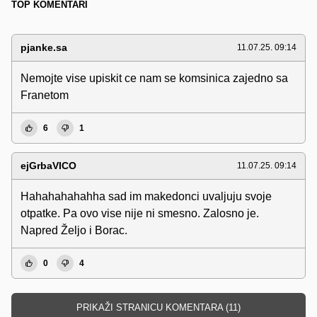
TOP KOMENTARI
pjanke.sa
11.07.25. 09:14
Nemojte vise upiskit ce nam se komsinica zajedno sa
Franetom
6
1
ejGrbaVICO
11.07.25. 09:14
Hahahahahahha sad im makedonci uvaljuju svoje
otpatke. Pa ovo vise nije ni smesno. Zalosno je.
Napred Željo i Borac.
0
4
PRIKAŽI STRANICU KOMENTARA (11)