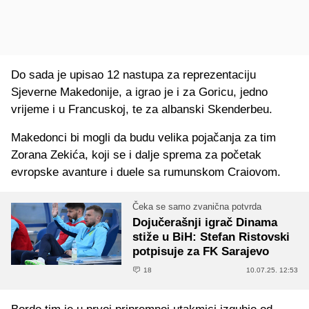
Do sada je upisao 12 nastupa za reprezentaciju
Sjeverne Makedonije, a igrao je i za Goricu, jedno
vrijeme i u Francuskoj, te za albanski Skenderbeu.
Makedonci bi mogli da budu velika pojačanja za tim
Zorana Zekića, koji se i dalje sprema za početak
evropske avanture i duele sa rumunskom Craiovom.
Čeka se samo zvanična potvrda
Dojučerašnji igrač Dinama
stiže u BiH: Stefan Ristovski
potpisuje za FK Sarajevo
18
10.07.25. 12:53