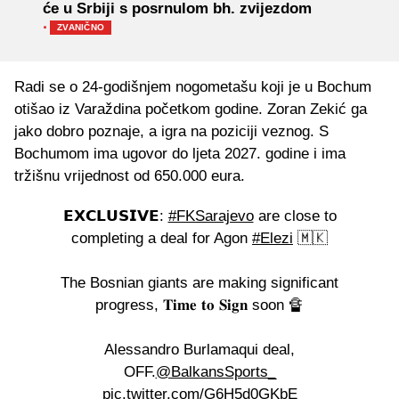
će u Srbiji s posrnulom bh. zvijezdom
·
ZVANIČNO
Radi se o 24-godišnjem nogometašu koji je u Bochum
otišao iz Varaždina početkom godine. Zoran Zekić ga
jako dobro poznaje, a igra na poziciji veznog. S
Bochumom ima ugovor do ljeta 2027. godine i ima
tržišnu vrijednost od 650.000 eura.
𝗘𝗫𝗖𝗟𝗨𝗦𝗜𝗩𝗘:
#FKSarajevo
are close to
completing a deal for Agon
#Elezi
🇲🇰
The Bosnian giants are making significant
progress, 𝐓𝐢𝐦𝐞 𝐭𝐨 𝐒𝐢𝐠𝐧 soon 🔏
Alessandro Burlamaqui deal,
OFF.
@BalkansSports_
pic.twitter.com/G6H5d0GKbE