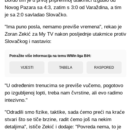
Bordo tim je u prvoj pripremnoj utakmici izgubio od
Novog Pazara sa 4:3, zatim s 3:0 od Varaždina, a tim
je sa 2:0 savladao Slovačko.
"Ima puno posla, nemamo previše vremena", rekao je
Zoran Zekić za My TV nakon posljednje utakmice protiv
Slovačkog i nastavio:
Potražite više informacija na temu WWin liga BiH:
VIJESTI
TABELA
RASPORED
"U određenim trenucima se previše vučemo, pogotovo
po izgubljenoj lopti, treba nam čvrstine, ali evo radimo
intezivno."
"Odradili smo fizike, taktike, sada ćemo preći na kraće
stvari što se tiče brzine, radit ćemo još na nekim
detaljima", ističe Zekić i dodaje: "Povreda nema, to je