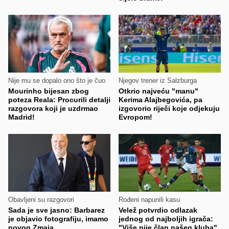
Nije mu se dopalo ono što je čuo
Njegov trener iz Salzburga
Mourinho bijesan zbog
Otkrio najveću "manu"
poteza Reala: Procurili detalji
Kerima Alajbegovića, pa
razgovora koji je uzdrmao
izgovorio riječi koje odjekuju
Madrid!
Evropom!
Obavljeni su razgovori
Rođeni napunili kasu
Sada je sve jasno: Barbarez
Velež potvrdio odlazak
je objavio fotografiju, imamo
jednog od najboljih igrača:
novog Zmaja
"Više nije član našeg kluba"