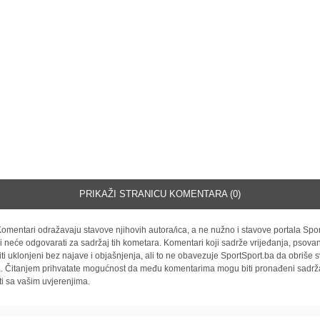
PRIKAŽI STRANICU KOMENTARA (0)
omentari odražavaju stavove njihovih autora/ica, a ne nužno i stavove portala Spor
i neće odgovarati za sadržaj tih kometara. Komentari koji sadrže vrijeđanja, psovan
iti uklonjeni bez najave i objašnjenja, ali to ne obavezuje SportSport.ba da obriše
la. Čitanjem prihvatate mogućnost da među komentarima mogu biti pronađeni sadrža
ti sa vašim uvjerenjima.