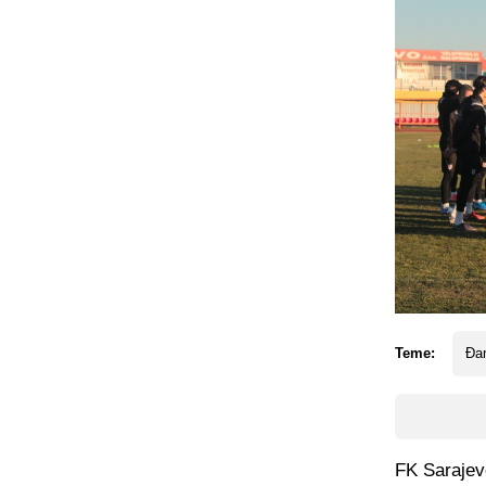
Teme:
Đan
FK Sarajevo