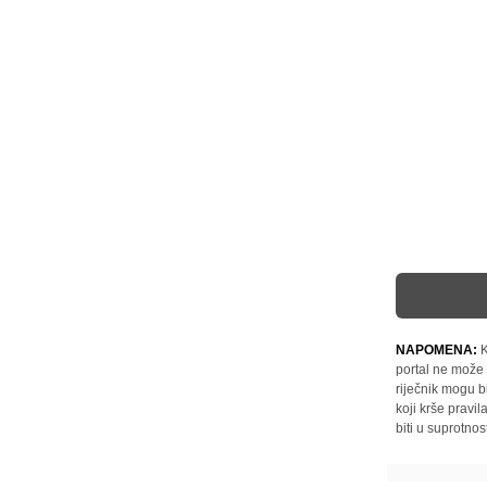
NAPOMENA:
K
portal ne može 
riječnik mogu b
koji krše pravi
biti u suprotnos