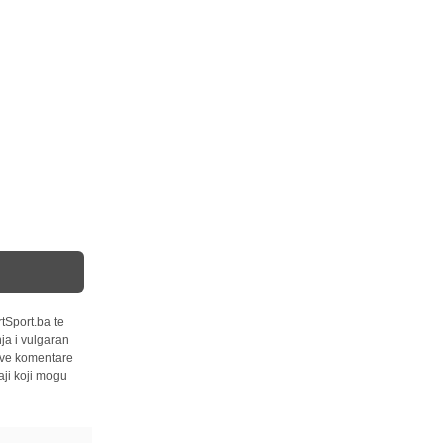
tSport.ba te
ja i vulgaran
 sve komentare
ji koji mogu