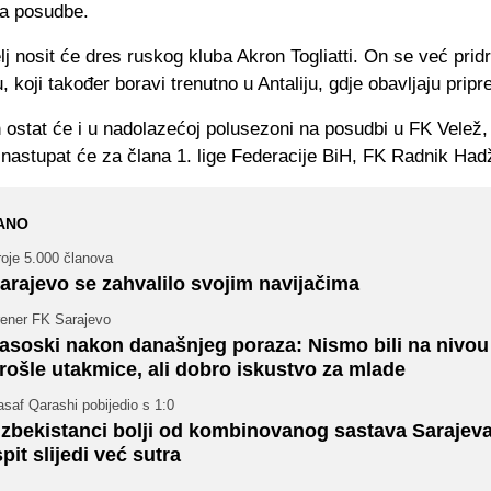
na posudbe.
j nosit će dres ruskog kluba Akron Togliatti. On se već pri
 koji također boravi trenutno u Antaliju, gdje obavljaju prip
 ostat će i u nadolazećoj polusezoni na posudbi u FK Velež
nastupat će za člana 1. lige Federacije BiH, FK Radnik Hadž
ANO
roje 5.000 članova
arajevo se zahvalilo svojim navijačima
rener FK Sarajevo
asoski nakon današnjeg poraza: Nismo bili na nivou 
rošle utakmice, ali dobro iskustvo za mlade
saf Qarashi pobijedio s 1:0
zbekistanci bolji od kombinovanog sastava Sarajeva
spit slijedi već sutra