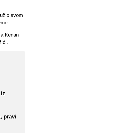
družio svom
reme.
, a Kenan
ići.
iz
, pravi