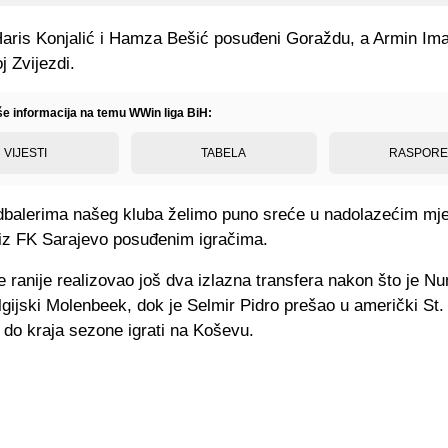
Haris Konjalić i Hamza Bešić posuđeni Goraždu, a Armin Im
 Zvijezdi.
iše informacija na temu WWin liga BiH:
VIJESTI
TABELA
RASPOR
dbalerima našeg kluba želimo puno sreće u nadolazećim mj
u iz FK Sarajevo posuđenim igračima.
e ranije realizovao još dva izlazna transfera nakon što je N
lgijski Molenbeek, dok je Selmir Pidro prešao u američki St.
 do kraja sezone igrati na Koševu.