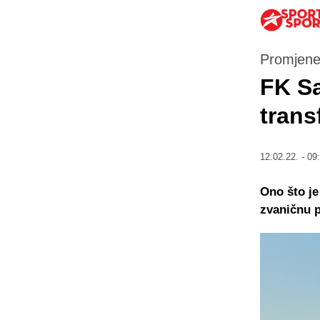
Promjene
FK Sa
trans
12.02.22. - 09
Ono što je
zvaničnu 