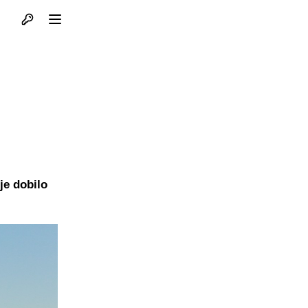
Otvori profil
Otvori meni
je dobilo