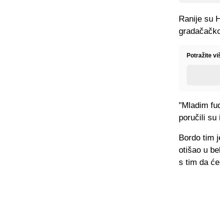
Ranije su 
gradačačkoj
Potražite v
"Mladim fu
poručili s
Bordo tim j
otišao u be
s tim da će