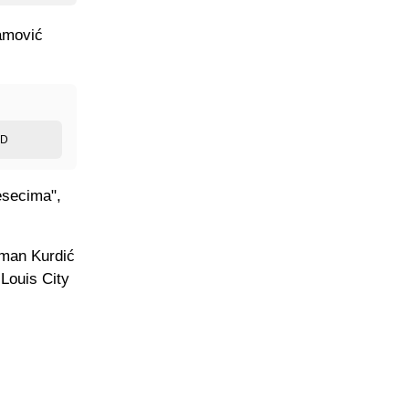
amović
ED
esecima",
uman Kurdić
 Louis City