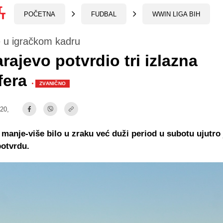
POČETNA
FUDBAL
WWIN LIGA BIH
 u igračkom kadru
rajevo potvrdio tri izlazna
fera
·
ZVANIČNO
:20,
 manje-više bilo u zraku već duži period u subotu ujutro 
potvrdu.