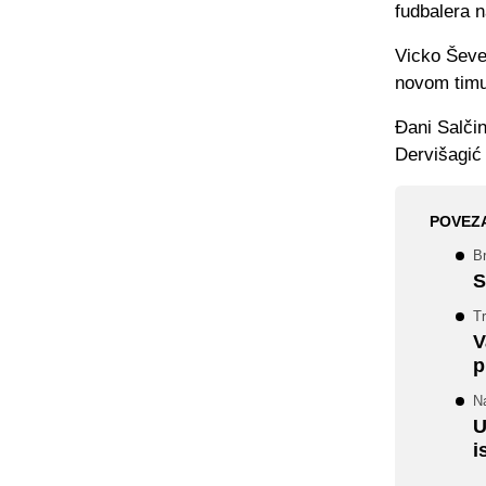
fudbalera 
Vicko Ševel
novom timu,
Đani Salčin
Dervišagić 
POVEZ
B
S
T
V
p
Na
U
i