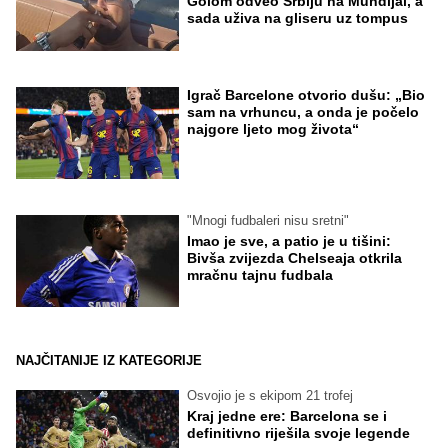
Golom odveo Srbiju na Mundijal, a
sada uživa na gliseru uz tompus
Igrač Barcelone otvorio dušu: „Bio
sam na vrhuncu, a onda je počelo
najgore ljeto mog života“
"Mnogi fudbaleri nisu sretni"
Imao je sve, a patio je u tišini:
Bivša zvijezda Chelseaja otkrila
mračnu tajnu fudbala
NAJČITANIJE IZ KATEGORIJE
Osvojio je s ekipom 21 trofej
Kraj jedne ere: Barcelona se i
definitivno riješila svoje legende