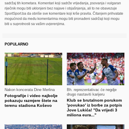
sadržaj tih kometara. Komentari koji sadrže vrijeđanja, psovanja i vulgaran
riječnik mogu biti uklonjeni bez najave i objašnjenja, ali to ne obavezuje
SportSport.ba da obriše sve komentare koji krše pravila. Čitanjem prihvatate
mogućnost da među komentarima mogu biti pronađeni sadržaji koji mogu
biti u suprotnosti sa vašim uvjerenjima.
POPULARNO
Nakon koncerata Dine Merlina
Bh. reprezentativac će negdje
drugo nastaviti karijeru
Fotografije i video najbolje
Klub se brutalnom porukom
pokazuju razmjere štete na
'povukao' iz borbe za potpis
terenu stadiona Koševo
Jove Lukića! "Da vrijedi 3
miliona eura..."