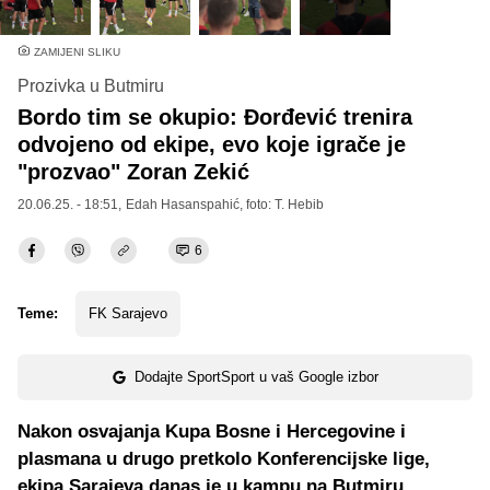
ZAMIJENI SLIKU
Prozivka u Butmiru
Bordo tim se okupio: Đorđević trenira
odvojeno od ekipe, evo koje igrače je
"prozvao" Zoran Zekić
20.06.25. - 18:51,
Edah Hasanspahić
, foto: T. Hebib
6
Teme:
FK Sarajevo
Dodajte SportSport u vaš Google izbor
Nakon osvajanja Kupa Bosne i Hercegovine i
plasmana u drugo pretkolo Konferencijske lige,
ekipa Sarajeva danas je u kampu na Butmiru