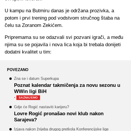
U kampu na Butmiru danas je održana prozivka, a
potom i prvi trening pod vodstvom stručnog štaba na
čelu sa Zoranom Zekićem.
Pripremama su se odazvali svi pozvani igrači, a među
njima su se pojavila i nova lica koja bi trebala donijeti
dodatni kvalitet u tim:
POVEZANO
Zna se i datum Superkupa
Poznat kalendar takmičenja za novu sezonu u
WWin ligi BiH
·
SAZNAJEMO
Gdje će Rogić nastaviti karijeru?
Lovre Rogić pronašao novi klub nakon
Sarajeva?
Izjava nakon žrijeba drugog pretkola Konferencijske lige