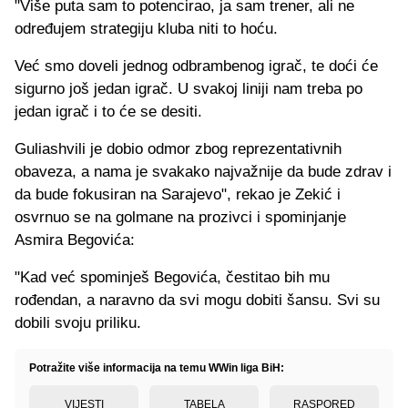
"Više puta sam to potencirao, ja sam trener, ali ne
određujem strategiju kluba niti to hoću.
Već smo doveli jednog odbrambenog igrač, te doći će
sigurno još jedan igrač. U svakoj liniji nam treba po
jedan igrač i to će se desiti.
Guliashvili je dobio odmor zbog reprezentativnih
obaveza, a nama je svakako najvažnije da bude zdrav i
da bude fokusiran na Sarajevo", rekao je Zekić i
osvrnuo se na golmane na prozivci i spominjanje
Asmira Begovića:
"Kad već spominješ Begovića, čestitao bih mu
rođendan, a naravno da svi mogu dobiti šansu. Svi su
dobili svoju priliku.
Potražite više informacija na temu WWin liga BiH:
VIJESTI
TABELA
RASPORED