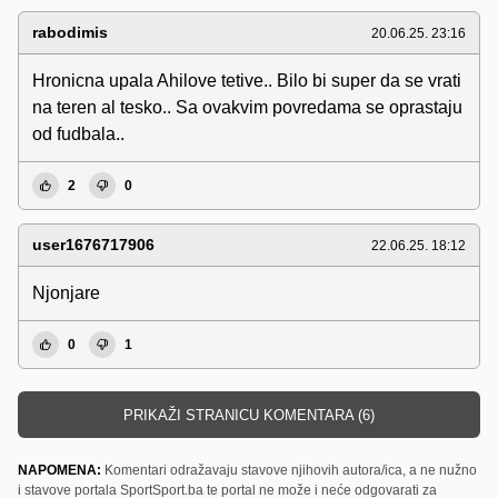
rabodimis
20.06.25. 23:16
Hronicna upala Ahilove tetive.. Bilo bi super da se vrati
na teren al tesko.. Sa ovakvim povredama se oprastaju
od fudbala..
2
0
user1676717906
22.06.25. 18:12
Njonjare
0
1
PRIKAŽI STRANICU KOMENTARA (6)
NAPOMENA:
Komentari odražavaju stavove njihovih autora/ica, a ne nužno
i stavove portala SportSport.ba te portal ne može i neće odgovarati za