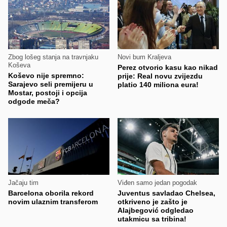
Zbog lošeg stanja na travnjaku
Novi bum Kraljeva
Koševa
Perez otvorio kasu kao nikad
Koševo nije spremno:
prije: Real novu zvijezdu
Sarajevo seli premijeru u
platio 140 miliona eura!
Mostar, postoji i opcija
odgode meča?
Jačaju tim
Viđen samo jedan pogodak
Barcelona oborila rekord
Juventus savladao Chelsea,
novim ulaznim transferom
otkriveno je zašto je
Alajbegović odgledao
utakmicu sa tribina!