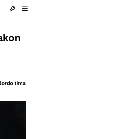
Otvori profil
Otvori meni
nakon
 Bordo tima