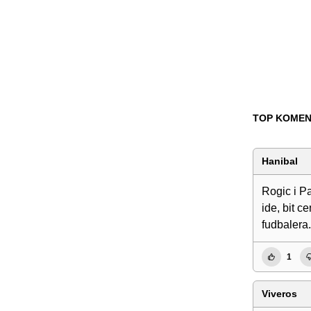
TOP KOMEN
Hanibal
Rogic i Pa
ide, bit c
fudbalera.
1
Viveros