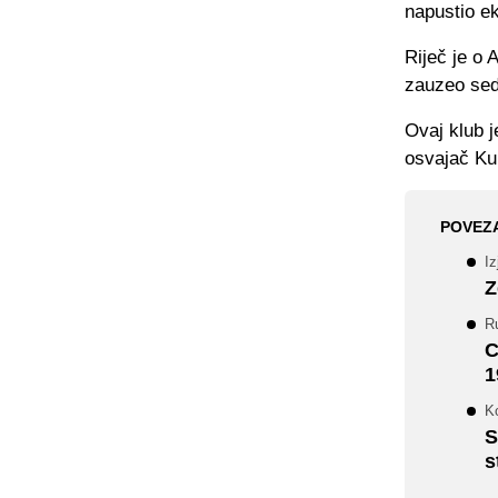
napustio e
Riječ je o 
zauzeo sedm
Ovaj klub j
osvajač Ku
POVEZ
Iz
Z
R
C
1
Ko
S
s