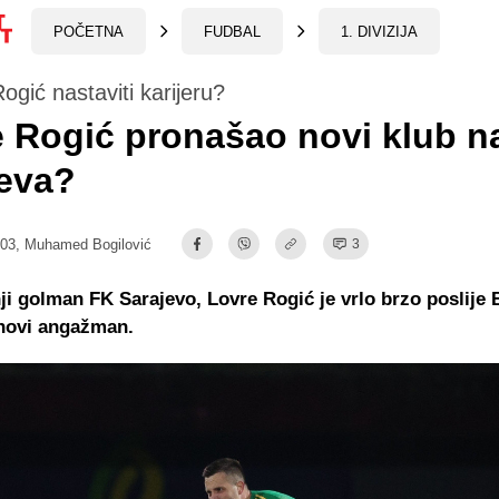
POČETNA
FUDBAL
1. DIVIZIJA
ogić nastaviti karijeru?
 Rogić pronašao novi klub 
jeva?
:03,
Muhamed Bogilović
3
i golman FK Sarajevo, Lovre Rogić je vrlo brzo poslije
novi angažman.