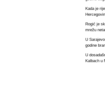
Kada je rij
Hercegovin
Rogić je s
mrežu net
U Sarajevo 
godine bra
U dosadašnj
Kalbach u 