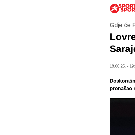
Gdje će R
Lovre
Sara
18.06.25. - 19
Doskorašnj
pronašao 