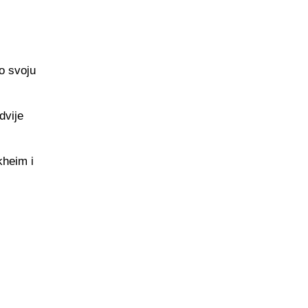
i
o svoju
dvije
kheim i