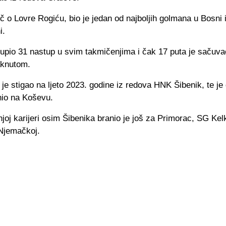
eč o Lovre Rogiću, bio je jedan od najboljih golmana u Bosni 
i.
kupio 31 nastup u svim takmičenjima i čak 17 puta je sačuva
aknutom.
je stigao na ljeto 2023. godine iz redova HNK Šibenik, te je 
nio na Koševu.
oj karijeri osim Šibenika branio je još za Primorac, SG Kel
Njemačkoj.