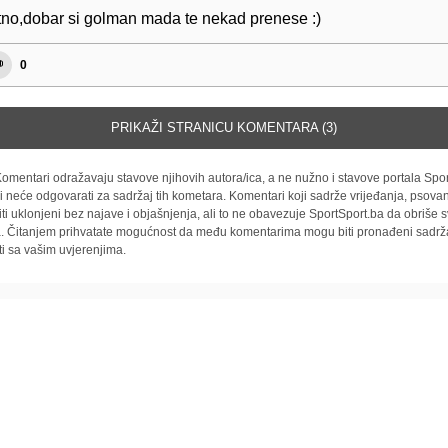
tno,dobar si golman mada te nekad prenese :)
0
PRIKAŽI STRANICU KOMENTARA (3)
omentari odražavaju stavove njihovih autora/ica, a ne nužno i stavove portala Spor
i neće odgovarati za sadržaj tih kometara. Komentari koji sadrže vrijeđanja, psovan
iti uklonjeni bez najave i objašnjenja, ali to ne obavezuje SportSport.ba da obriše
la. Čitanjem prihvatate mogućnost da među komentarima mogu biti pronađeni sadrža
ti sa vašim uvjerenjima.