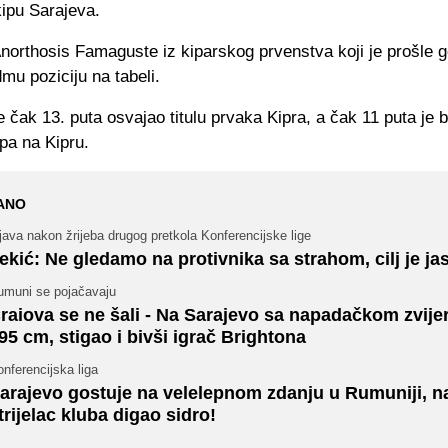
kipu Sarajeva.
Anorthosis Famaguste iz kiparskog prvenstva koji je prošle 
u poziciju na tabeli.
e čak 13. puta osvajao titulu prvaka Kipra, a čak 11 puta je b
pa na Kipru.
ANO
java nakon žrijeba drugog pretkola Konferencijske lige
ekić: Ne gledamo na protivnika sa strahom, cilj je ja
umuni se pojačavaju
raiova se ne šali - Na Sarajevo sa napadačkom zvijer
95 cm, stigao i bivši igrač Brightona
nferencijska liga
arajevo gostuje na velelepnom zdanju u Rumuniji, na
trijelac kluba digao sidro!