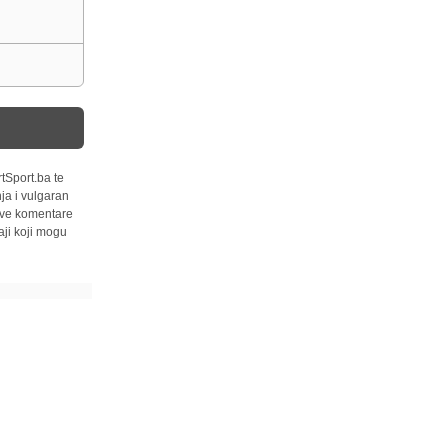
tSport.ba te
ja i vulgaran
 sve komentare
ji koji mogu