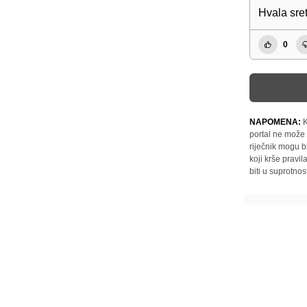
Hvala sre
0
NAPOMENA:
K
portal ne može 
riječnik mogu b
koji krše pravi
biti u suprotnos