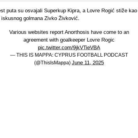
est puta su osvajali Superkup Kipra, a Lovre Rogić stiže ka
 iskusnog golmana Zivko Živković.
Various websites report Anorthosis have come to an
agreement with goalkeeper Lovre Rogic
pic.twitter.com/9jkVTieVBA
— THIS IS MAPPA: CYPRUS FOOTBALL PODCAST
June 11, 2025
(@ThisIsMappa)