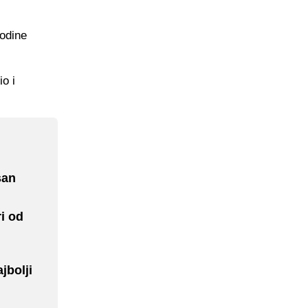
godine
io i
san
i od
jbolji