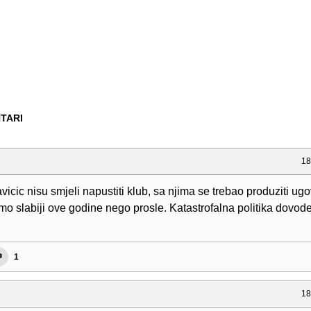
TARI
18
vicic nisu smjeli napustiti klub, sa njima se trebao produziti ug
emo slabiji ove godine nego prosle. Katastrofalna politika dovod
1
18