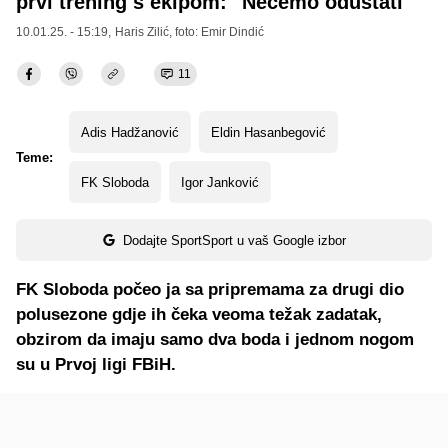
prvi trening s ekipom: "Nećemo odustati"
10.01.25. - 15:19,
Haris Zilić
, foto: Emir Dindić
11
Adis Hadžanović
Eldin Hasanbegović
Teme:
FK Sloboda
Igor Janković
Dodajte SportSport u vaš Google izbor
FK Sloboda počeo ja sa pripremama za drugi dio
polusezone gdje ih čeka veoma težak zadatak,
obzirom da imaju samo dva boda i jednom nogom
su u Prvoj ligi FBiH.