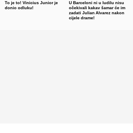
To je to! Vinicius Junior je
U Barceloni ni u ludilu nisu
donio odluku!
očekivali kakav šamar će im
zadati Julian Alvarez nakon
cijele drame!