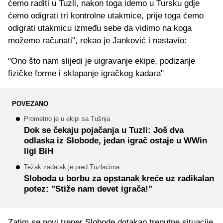
ćemo raditi u Tuzli, nakon toga idemo u Tursku gdje
ćemo odigrati tri kontrolne utakmice, prije toga ćemo
odigrati utakmicu između sebe da vidimo na koga
možemo računati", rekao je Janković i nastavio:
"Ono što nam slijedi je uigravanje ekipe, podizanje
fizičke forme i sklapanje igračkog kadara"
POVEZANO
Prometno je u ekipi sa Tušnja
Dok se čekaju pojačanja u Tuzli: Još dva
odlaska iz Slobode, jedan igrač ostaje u WWin
ligi BiH
Težak zadatak je pred Tuzlacima
Sloboda u borbu za opstanak kreće uz radikalan
potez: "Stiže nam devet igrača!"
Zatim se novi trener Slobode dotakao trenutne situacije