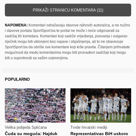
PRIKAŽI STRANICU KOMENTARA (11)
NAPOMENA:
Komentari odražavaju stavove njihovih autora/ica, a ne nužno
i stavove portala SportSport.ba te portal ne može i neće odgovarati za
sadržaj tih kometara. Komentari koji sadrže vrijeđanja, psovanja i vulgaran
riječnik mogu biti uklonjeni bez najave i objašnjenja, ali to ne obavezuje
SportSport.ba da obriše sve komentare koji krše pravila. Čitanjem prihvatate
mogućnost da među komentarima mogu biti pronađeni sadržaji koji mogu
biti u suprotnosti sa vašim uvjerenjima.
POPULARNO
Velika pobjeda Splićana
Tvrde hrvatski mediji
Čuda su moguća: Hajduk
Reprezentativac BiH uskoro