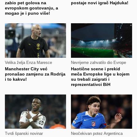
zabio pet golova na
postaje novi igrač Hajduka!
evropskom gostovanju, a
mogao je i puno više!
Velika želja Enza Maresce
Nevrijeme zahvatilo dio Evrope
Manchester City već
Haotične scene i prekid
pronašao zamjenu za Rodrija
meča Evropske lige u kojem
i to kakvu!
su trebali zaigrati i
reprezentativci BiH
Tvrdi španski novinar
Neočekivan potez Argentinca