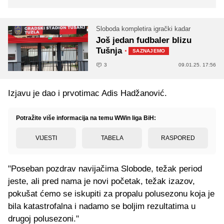
Sloboda kompletira igrački kadar
Još jedan fudbaler blizu
Tušnja
·
SAZNAJEMO
3
09.01.25. 17:56
Izjavu je dao i prvotimac Adis Hadžanović.
Potražite više informacija na temu WWin liga BiH:
VIJESTI
TABELA
RASPORED
"Poseban pozdrav navijačima Slobode, težak period
jeste, ali pred nama je novi početak, težak izazov,
pokušat ćemo se iskupiti za propalu polusezonu koja je
bila katastrofalna i nadamo se boljim rezultatima u
drugoj polusezoni."