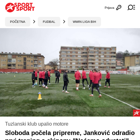
Prijava
Otvori profi
Ot
POČETNA
FUDBAL
WWIN LIGA BIH
Tuzlanski klub upalio motore
Sloboda počela pripreme, Janković odradio