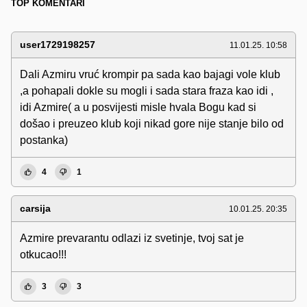
TOP KOMENTARI
user1729198257
11.01.25. 10:58
Dali Azmiru vruć krompir pa sada kao bajagi vole klub
,a pohapali dokle su mogli i sada stara fraza kao idi ,
idi Azmire( a u posvijesti misle hvala Bogu kad si
došao i preuzeo klub koji nikad gore nije stanje bilo od
postanka)
4
1
carsija
10.01.25. 20:35
Azmire prevarantu odlazi iz svetinje, tvoj sat je
otkucao!!!
3
3