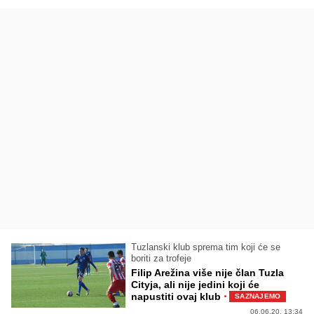
Tuzlanski klub sprema tim koji će se
boriti za trofeje
Filip Arežina više nije član Tuzla
Cityja, ali nije jedini koji će
·
napustiti ovaj klub
SAZNAJEMO
06.06.20. 13:34