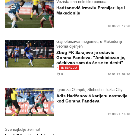
Vezista ima nekoliko ponuda
Hadžanović između Premijer lige i
Makedonije
18.06.22. 12:20
Gaji ofanzivan nogomet, u Makedoniji
veoma cijenjen
Zbog FK Sarajevo je ostavio
Gorana Pandeva: "Ambiciozan je,
očekivao sam da će se to desiti"
·
INTERVJU
8
10.01.22. 09:20
Igrao za Olimpik, Slobodu i Tuzla City
Adis Hadžanović karijeru nastavlja
kod Gorana Pandeva
12.08.21. 16:18
Sve najbolje želimo!