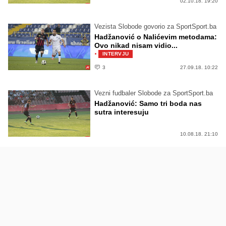
02.10.18. 19:20
Vezista Slobode govorio za SportSport.ba
Hadžanović o Nalićevim metodama:
Ovo nikad nisam vidio...
·
INTERVJU
3
27.09.18. 10:22
Vezni fudbaler Slobode za SportSport.ba
Hadžanović: Samo tri boda nas
sutra interesuju
10.08.18. 21:10