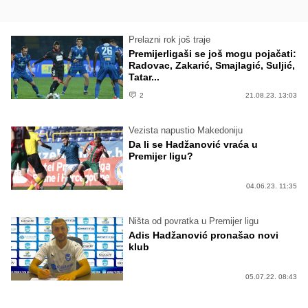
Prelazni rok još traje
Premijerligaši se još mogu pojačati:
Radovac, Zakarić, Smajlagić, Suljić,
Tatar...
2
21.08.23. 13:03
Vezista napustio Makedoniju
Da li se Hadžanović vraća u
Premijer ligu?
04.06.23. 11:35
Ništa od povratka u Premijer ligu
Adis Hadžanović pronašao novi
klub
05.07.22. 08:43