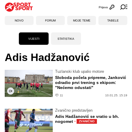
Prijava
Otvori profi
Ot
NOVO
FORUM
MOJE TEME
TABELE
VIJESTI
STATISTIKA
Adis Hadžanović
Tuzlanski klub upalio motore
Sloboda počela pripreme, Janković
odradio prvi trening s ekipom:
"Nećemo odustati"
11
10.01.25. 15:19
Zvanično predstavljen
Adis Hadžanović se vratio u bh.
·
nogomet
ZVANIČNO