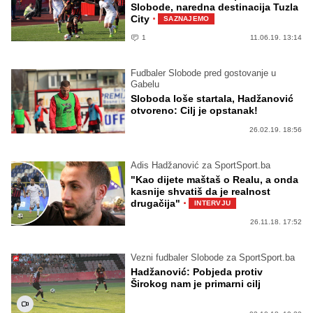
Slobode, naredna destinacija Tuzla
·
City
SAZNAJEMO
1
11.06.19. 13:14
Fudbaler Slobode pred gostovanje u
Gabelu
Sloboda loše startala, Hadžanović
otvoreno: Cilj je opstanak!
26.02.19. 18:56
Adis Hadžanović za SportSport.ba
"Kao dijete maštaš o Realu, a onda
kasnije shvatiš da je realnost
·
drugačija"
INTERVJU
26.11.18. 17:52
Vezni fudbaler Slobode za SportSport.ba
Hadžanović: Pobjeda protiv
Širokog nam je primarni cilj