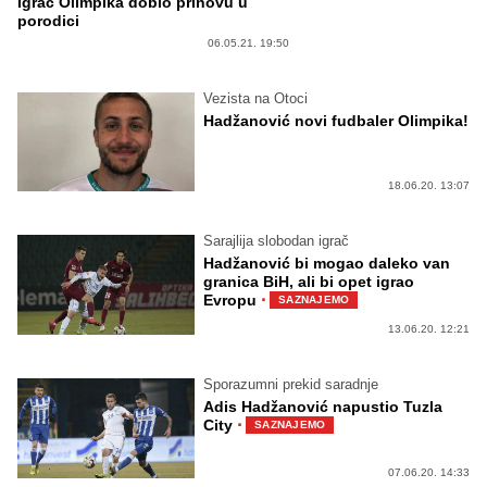
Igrač Olimpika dobio prinovu u
porodici
06.05.21. 19:50
Vezista na Otoci
Hadžanović novi fudbaler Olimpika!
18.06.20. 13:07
Sarajlija slobodan igrač
Hadžanović bi mogao daleko van
granica BiH, ali bi opet igrao
·
Evropu
SAZNAJEMO
13.06.20. 12:21
Sporazumni prekid saradnje
Adis Hadžanović napustio Tuzla
·
City
SAZNAJEMO
07.06.20. 14:33