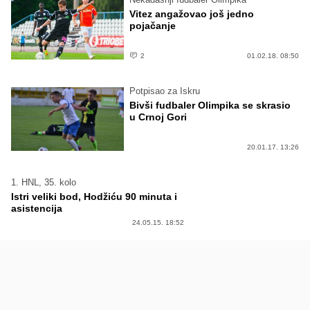
Vitez angažovao još jedno
pojačanje
2
01.02.18. 08:50
Potpisao za Iskru
Bivši fudbaler Olimpika se skrasio
u Crnoj Gori
20.01.17. 13:26
1. HNL, 35. kolo
Istri veliki bod, Hodžiću 90 minuta i
asistencija
24.05.15. 18:52