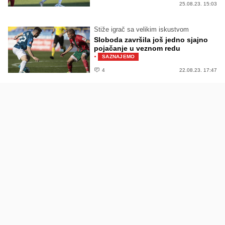
25.08.23. 15:03
Stiže igrač sa velikim iskustvom
Sloboda završila još jedno sjajno
pojačanje u veznom redu
·
SAZNAJEMO
4
22.08.23. 17:47