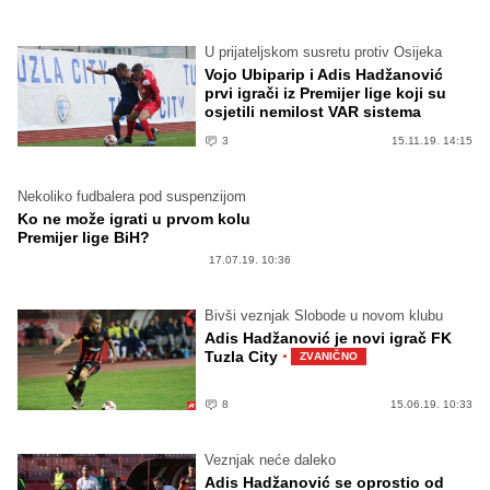
U prijateljskom susretu protiv Osijeka
Vojo Ubiparip i Adis Hadžanović
prvi igrači iz Premijer lige koji su
osjetili nemilost VAR sistema
3
15.11.19. 14:15
Nekoliko fudbalera pod suspenzijom
Ko ne može igrati u prvom kolu
Premijer lige BiH?
17.07.19. 10:36
Bivši veznjak Slobode u novom klubu
Adis Hadžanović je novi igrač FK
·
Tuzla City
ZVANIČNO
8
15.06.19. 10:33
Veznjak neće daleko
Adis Hadžanović se oprostio od