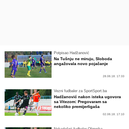
Potpisao Hadžanović
Na Tušnju ne miruju, Sloboda
angažovala novo pojačanje
28.06.18. 17:33
Vezni fudbaler za SportSport.ba
Hadžanović nakon isteka ugovora
sa Vitezom: Pregovaram sa
nekoliko premijerligaša
02.06.18. 17:10
Nekadašnji fudbaler Olimpika